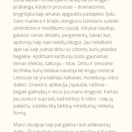
prabanga, kūrybos procesas – dramatizmas,
knygrišyba kaip amatas apgaubta paslapties šydu.
Savo maniera ir braižu stengiuosi kūriniams suteikti
simbolizmo ir mistiškumo įspūdį. Kūrybai naudoju
gatavas senas detales, pergamentą, žalvarį kurį
apdoroju taip, kad nebūtų blizgus. Jau nekalbant
apie tai, kaip įvairiai dirbu su odomis, kurių plastika
begalinė. Apdirbant karštuoju būdu gaunamas
vienas efektas, šaltuoju – kitas. Dirbu ir senovine
technika, kurią nelabai naudoja kiti knygų meistrai
Lietuvoje tai yra kalinėju kaltukais, modeliuoju odos
dulkes. Graviūra, aplikacija, įspaudai, raižiniai –
begalė galimybių ir visos jos mano knygose. Kartais
jau sunku ir suprasti, kad kūrinys iš odos – taip ją
pakeičiu, suteikiu kitą faktūrą, minkštumą, netikėtą
formą.
Mano studijoje taip pat galima rasti antikvarinių
daiktų. Štai mažutis presiukas, pamačiau ir iš karto