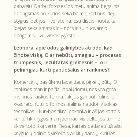
pabaigiu. Darbų fotosesijos metu apima begalinis
džiaugsmas po kurios seka baimė, kad bus idėjų
stygius, bet jos ir vėl ateina. Esu disciplinuota, tai
idėjas seka amatas ir – nors ir su nuovargio
bangomis – vėl viskas įvyksta.
Leonora, apie odos galimybes atrodo, kad
žinote viską. O ar nebūtų smagiau – procesas
trumpesnis, rezultatas greitesnis – o ir
pelningiau kurti papuošalus ar rankines?
Komercinių pasiūlymų labai daug, pirkėjų būtų. O
rankinės man ir pačiai labai įdomu, nes yra gera
meninės raiškos forma. Juk jos gali būti cilindro,
kvadrato, rutulio formos, galima naudoti visokias
technikas – kūrybos tikrai pakanka ir aš jas kartais
kuriu. Tik knygos man įdomiau, vis dėlto jos turi ne
tik vartotojišką vertę. Tiesa, kartais padarau užrašų
knygučių odiniais viršeliais ar kitų darbų, kuriuos