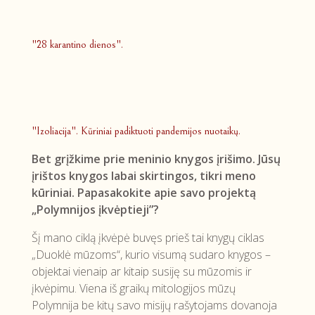
"28 karantino dienos".
"Izoliacija". Kūriniai padiktuoti pandemijos nuotaikų.
Bet grįžkime prie meninio knygos įrišimo. Jūsų
įrištos knygos labai skirtingos, tikri meno
kūriniai. Papasakokite apie savo projektą
„Polymnijos įkvėptieji”?
Šį mano ciklą įkvėpė buvęs prieš tai knygų ciklas
„Duoklė mūzoms“, kurio visumą sudaro knygos –
objektai vienaip ar kitaip susiję su mūzomis ir
įkvėpimu. Viena iš graikų mitologijos mūzų
Polymnija be kitų savo misijų rašytojams dovanoja