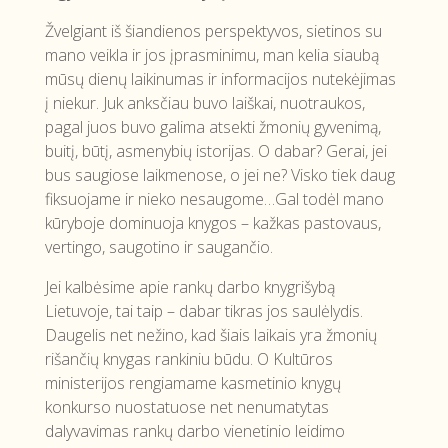
Žvelgiant iš šiandienos perspektyvos, sietinos su
mano veikla ir jos įprasminimu, man kelia siaubą
mūsų dienų laikinumas ir informacijos nutekėjimas
į niekur. Juk anksčiau buvo laiškai, nuotraukos,
pagal juos buvo galima atsekti žmonių gyvenimą,
buitį, būtį, asmenybių istorijas. O dabar? Gerai, jei
bus saugiose laikmenose, o jei ne? Visko tiek daug
fiksuojame ir nieko nesaugome…Gal todėl mano
kūryboje dominuoja knygos – kažkas pastovaus,
vertingo, saugotino ir saugančio.
Jei kalbėsime apie rankų darbo knygrišybą
Lietuvoje, tai taip – dabar tikras jos saulėlydis.
Daugelis net nežino, kad šiais laikais yra žmonių
rišančių knygas rankiniu būdu. O Kultūros
ministerijos rengiamame kasmetinio knygų
konkurso nuostatuose net nenumatytas
dalyvavimas rankų darbo vienetinio leidimo