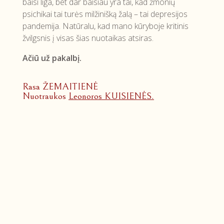
baisi liga, bet dar baisiau yra tai, kad žmonių
psichikai tai turės milžinišką žalą – tai depresijos
pandemija. Natūralu, kad mano kūryboje kritinis
žvilgsnis į visas šias nuotaikas atsiras.
Ačiū už pakalbį.
Rasa ŽEMAITIENĖ
Nuotraukos
Leonoros KUISIENĖS.