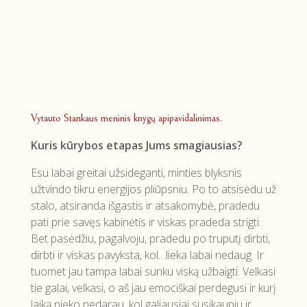
Vytauto Stankaus meninis knygų apipavidalinimas.
Kuris kūrybos etapas Jums smagiausias?
Esu labai greitai užsideganti, minties blyksnis
užtvindo tikru energijos pliūpsniu. Po to atsisėdu už
stalo, atsiranda išgastis ir atsakomybė, pradedu
pati prie savęs kabinėtis ir viskas pradeda strigti.
Bet pasėdžiu, pagalvoju, pradedu po truputį dirbti,
dirbti ir viskas pavyksta, kol…lieka labai nedaug. Ir
tuomet jau tampa labai sunku viską užbaigti. Velkasi
tie galai, velkasi, o aš jau emociškai perdegusi ir kurį
laiką nieko nedarau, kol galiausiai susikaupiu ir