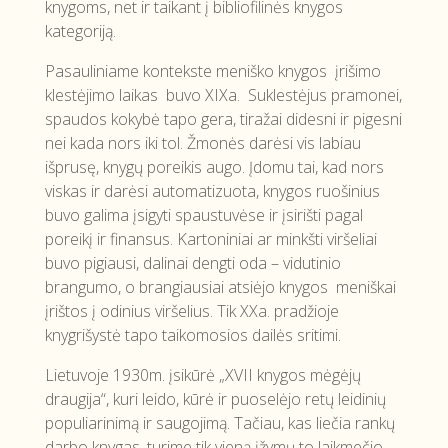
knygoms, net ir taikant į bibliofilinės knygos
kategoriją.
Pasauliniame kontekste meniško knygos įrišimo
klestėjimo laikas buvo XIXa. Suklestėjus pramonei,
spaudos kokybė tapo gera, tiražai didesni ir pigesni
nei kada nors iki tol. Žmonės darėsi vis labiau
išprusę, knygų poreikis augo. Įdomu tai, kad nors
viskas ir darėsi automatizuota, knygos ruošinius
buvo galima įsigyti spaustuvėse ir įsirišti pagal
poreikį ir finansus. Kartoniniai ar minkšti viršeliai
buvo pigiausi, dalinai dengti oda – vidutinio
brangumo, o brangiausiai atsiėjo knygos meniškai
įrištos į odinius viršelius. Tik XXa. pradžioje
knygrišystė tapo taikomosios dailės sritimi.
Lietuvoje 1930m. įsikūrė „XVII knygos mėgėjų
draugija“, kuri leido, kūrė ir puoselėjo retų leidinių
populiarinimą ir saugojimą. Tačiau, kas liečia rankų
darbo knygas, turime tik vieną įžymų to laikmečio