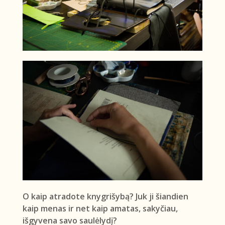
O kaip atradote knygrišybą? Juk ji šiandien
kaip menas ir net kaip amatas, sakyčiau,
išgyvena savo saulėlydį?