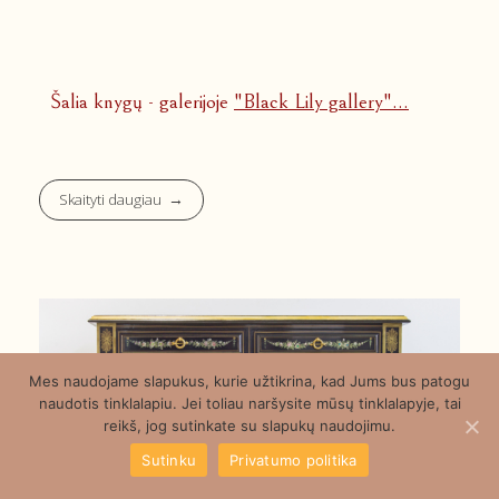
Šalia knygų - galerijoje
"Black Lily gallery"...
Skaityti daugiau
Mes naudojame slapukus, kurie užtikrina, kad Jums bus patogu
naudotis tinklalapiu. Jei toliau naršysite mūsų tinklalapyje, tai
reikš, jog sutinkate su slapukų naudojimu.
Sutinku
Privatumo politika