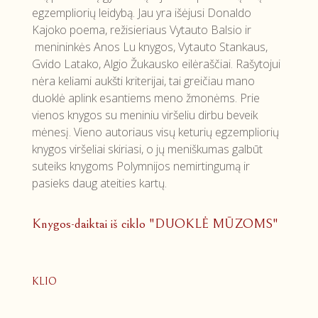
egzempliorių leidybą. Jau yra išėjusi Donaldo
Kajoko poema, režisieriaus Vytauto Balsio ir
menininkės Anos Lu knygos, Vytauto Stankaus,
Gvido Latako, Algio Žukausko eilėraščiai. Rašytojui
nėra keliami aukšti kriterijai, tai greičiau mano
duoklė aplink esantiems meno žmonėms. Prie
vienos knygos su meniniu viršeliu dirbu beveik
mėnesį. Vieno autoriaus visų keturių egzempliorių
knygos viršeliai skiriasi, o jų meniškumas galbūt
suteiks knygoms Polymnijos nemirtingumą ir
pasieks daug ateities kartų.
Knygos-daiktai iš ciklo "DUOKLĖ MŪZOMS"
KLIO