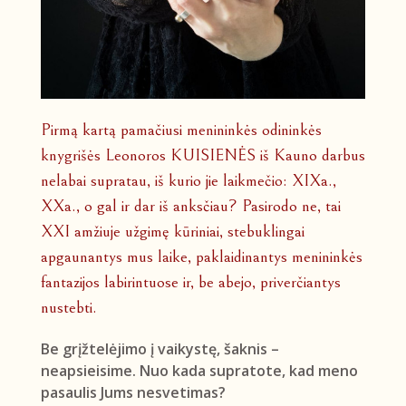
Pirmą kartą pamačiusi menininkės odininkės
knygrišės Leonoros KUISIENĖS iš Kauno darbus
nelabai supratau, iš kurio jie laikmečio: XIXa.,
XXa., o gal ir dar iš anksčiau? Pasirodo ne, tai
XXI amžiuje užgimę kūriniai, stebuklingai
apgaunantys mus laike, paklaidinantys menininkės
fantazijos labirintuose ir, be abejo, priverčiantys
nustebti.
Be grįžtelėjimo į vaikystę, šaknis –
neapsieisime. Nuo kada supratote, kad meno
pasaulis Jums nesvetimas?