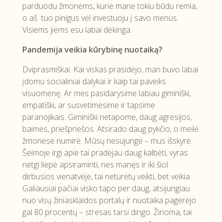
parduodu žmonėms, kurie mane tokiu būdu remia,
o aš tuo pinigus vėl investuoju į savo menus.
Visiems jiems esu labai dėkinga.
Pandemija veikia kūrybinę nuotaiką?
Dviprasmiškai. Kai viskas prasidėjo, man buvo labai
įdomu socialiniai dalykai ir kaip tai paveiks
visuomenę. Ar mes pasidarysime labiau giminiški,
empatiški, ar susvetimėsime ir tapsime
paranojikais. Giminiški netapome, daug agresijos,
baimės, priešpriešos. Atsirado daug pykčio, o meilė
žmonėse numirė. Mūsų nesujungė – mus išskyrė.
Šeimoje irgi apie tai pradėjau daug kalbėti, vyras
netgi liepė apsiraminti, nes manęs ir iki šiol
dirbusios vienatvėje, tai neturėtų veikti, bet veikia.
Galiausiai pačiai visko tapo per daug, atsijungiau
nuo visų žiniasklaidos portalų ir nuotaika pagerėjo
gal 80 procentų – stresas tarsi dingo. Žinoma, tai