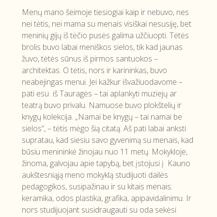
Menų mano šeimoje tiesiogiai kaip ir nebuvo, nes
nei tėtis, nei mama su menais visiškai nesusiję, bet
meninių gijų iš tėčio pusės galima užčiuopti. Tėtės
brolis buvo labai meniškos sielos, tik kad jaunas
žuvo, tėtės sūnus iš pirmos santuokos –
architektas. O tėtis, nors ir karininkas, buvo
neabejingas menui. Jei kažkur išvažiuodavome –
pati esu iš Tauragės – tai aplankyti muziejų ar
teatrą buvo privalu. Namuose buvo plokštelių ir
knygų kolekcija. „Namai be knygų – tai namai be
sielos“, – tėtis mėgo šią citatą. Aš pati labai anksti
supratau, kad siesiu savo gyvenimą su menais, kad
būsiu menininkė žinojau nuo 11 metų. Mokykloje,
žinoma, galvojau apie tapybą, bet įstojusi į Kauno
aukštesniąją meno mokyklą studijuoti dailės
pedagogikos, susipažinau ir su kitais menais:
keramika, odos plastika, grafika, apipavidalinimu. Ir
nors studijuojant susidraugauti su oda sekėsi