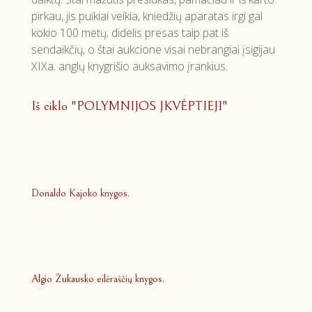
pirkau, jis puikiai veikia, kniedžių aparatas irgi gal
kokio 100 metų; didelis presas taip pat iš
sendaikčių, o štai aukcione visai nebrangiai įsigijau
XIXa. anglų knygrišio auksavimo įrankius.
Iš ciklo "POLYMNIJOS ĮKVĖPTIEJI"
Donaldo Kajoko knygos.
Algio Žukausko eilėraščių knygos.