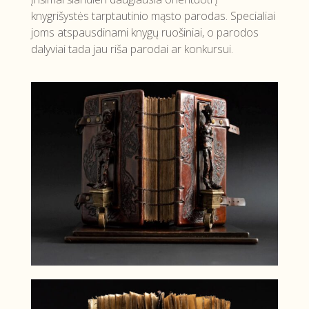
knygrišystės tarptautinio mąsto parodas. Specialiai
joms atspausdinami knygų ruošiniai, o parodos
dalyviai tada jau riša parodai ar konkursui.