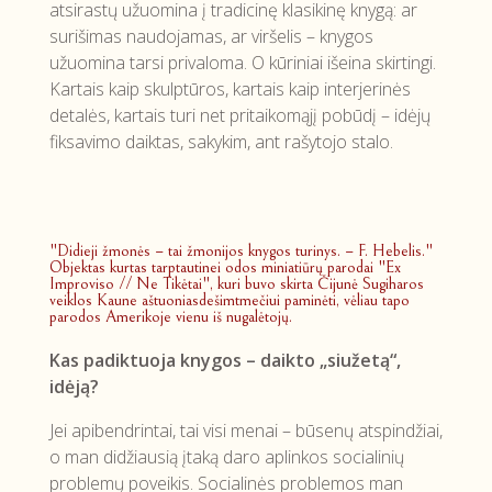
atsirastų užuomina į tradicinę klasikinę knygą: ar
surišimas naudojamas, ar viršelis – knygos
užuomina tarsi privaloma. O kūriniai išeina skirtingi.
Kartais kaip skulptūros, kartais kaip interjerinės
detalės, kartais turi net pritaikomąjį pobūdį – idėjų
fiksavimo daiktas, sakykim, ant rašytojo stalo.
"Didieji žmonės – tai žmonijos knygos turinys. – F. Hebelis."
Objektas kurtas tarptautinei odos miniatiūrų parodai "Ex
Improviso // Ne Tikėtai", kuri buvo skirta Čijunė Sugiharos
veiklos Kaune aštuoniasdešimtmečiui paminėti, vėliau tapo
parodos Amerikoje vienu iš nugalėtojų.
Kas padiktuoja knygos – daikto „siužetą“,
idėją?
Jei apibendrintai, tai visi menai – būsenų atspindžiai,
o man didžiausią įtaką daro aplinkos socialinių
problemų poveikis. Socialinės problemos man