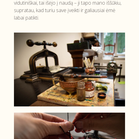
vidutiniškai, tai išėjo į naudą – ji tapo mano iššūkiu,
supratau, kad turiu save įveikti ir galiausiai ėmė
labai patikti.