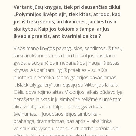
Vartant Jūsų knygas, tiek priklausančias ciklui
„Polymnijos įkvėptieji“, tiek kitas, atrodo, kad
jos iš tiesų senos, antikvarinės, jau liestos ir
skaitytos. Kaip jos tokiomis tampa, ar Jus
įkvepia praeitis, antikvariniai daiktai?
Visos mano knygos pavargusios, sendintos, iš tiesų
tarsi antikvarinės, nes dirbu tol, kol jos pasidaro
gyvos, alsuojančios ir nepanašios į naujai išleistas
knygas. Aš pati tarsi irgi iš praeities – su XIXa.
nuotaika ir estetika. Mano galerijos pavadinimas
„Black Lily gallery“ turi sąsajų su Viktorijos laikais.
Gėlių dovanojimo aktas Viktorijos laikais būdavo lyg
nerašytas laiškas ir jų simbolinė reikšmė siuntė tam
tikrą žinutę, tarkim tulpė – šlovė, gvazdikas –
švelnumas… Juodosios lelijos simbolika –
prabanga, dramatizmas, paslaptis – labai tinka
veiklai kurią vykdau. Mat sukurti darbai dažniausiai
būna kažkam dovanojami, rankų darbo knyga –