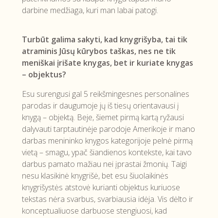
darbine medžiaga, kuri man labai patogi.
Turbūt galima sakyti, kad knygrišyba, tai tik
atraminis Jūsų kūrybos taškas, nes ne tik
meniškai įrišate knygas, bet ir kuriate knygas
– objektus?
Esu surengusi gal 5 reikšmingesnes personalines
parodas ir daugumoje jų iš tiesų orientavausi į
knygą – objektą. Beje, šiemet pirmą kartą ryžausi
dalyvauti tarptautinėje parodoje Amerikoje ir mano
darbas menininko knygos kategorijoje pelnė pirmą
vietą – smagu, ypač šiandienos kontekste, kai tavo
darbus pamato mažiau nei įprastai žmonių. Taigi
nesu klasikinė knygrišė, bet esu šiuolaikinės
knygrišystės atstovė kurianti objektus kuriuose
tekstas nėra svarbus, svarbiausia idėja. Vis dėlto ir
konceptualiuose darbuose stengiuosi, kad