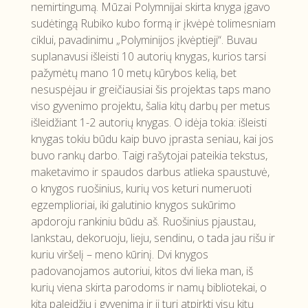
nemirtingumą. Mūzai Polymnijai skirta knyga įgavo
sudėtingą Rubiko kubo formą ir įkvėpė tolimesniam
ciklui, pavadinimu „Polyminijos įkvėptieji“. Buvau
suplanavusi išleisti 10 autorių knygas, kurios tarsi
pažymėtų mano 10 metų kūrybos kelią, bet
nesuspėjau ir greičiausiai šis projektas taps mano
viso gyvenimo projektu, šalia kitų darbų per metus
išleidžiant 1-2 autorių knygas. O idėja tokia: išleisti
knygas tokiu būdu kaip buvo įprasta seniau, kai jos
buvo rankų darbo. Taigi rašytojai pateikia tekstus,
maketavimo ir spaudos darbus atlieka spaustuvė,
o knygos ruošinius, kurių vos keturi numeruoti
egzemplioriai, iki galutinio knygos sukūrimo
apdoroju rankiniu būdu aš. Ruošinius pjaustau,
lankstau, dekoruoju, lieju, sendinu, o tada jau rišu ir
kuriu viršelį – meno kūrinį. Dvi knygos
padovanojamos autoriui, kitos dvi lieka man, iš
kurių viena skirta parodoms ir namų bibliotekai, o
kitą paleidžiu į gyvenimą ir ji turi atpirkti visų kitų