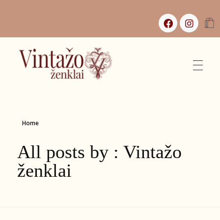
Vintažo Ženklai
Vintažas, istorijos ir jaukūs namai
Home
All posts by : Vintažo
ženklai