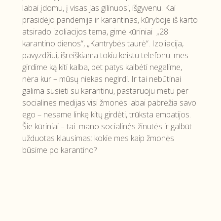
labai įdomu, į visas jas gilinuosi, išgyvenu. Kai
prasidėjo pandemija ir karantinas, kūryboje iš karto
atsirado izoliacijos tema, gimė kūriniai „28
karantino dienos“, „Kantrybės taurė“. Izoliacija,
pavyzdžiui, išreiškiama tokiu keistu telefonu: mes
girdime ką kiti kalba, bet patys kalbėti negalime,
nėra kur – mūsų niekas negirdi. Ir tai nebūtinai
galima susieti su karantinu, pastaruoju metu per
socialines medijas visi žmonės labai pabrėžia savo
ego – nesame linkę kitų girdėti, trūksta empatijos.
Šie kūriniai – tai mano socialinės žinutės ir galbūt
užduotas klausimas: kokie mes kaip žmonės
būsime po karantino?