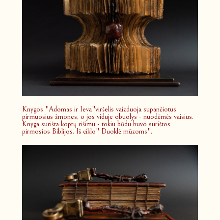
Knygos "Adomas ir Ieva"viršelis vaizduoja supančiotus
pirmuosius žmones, o jos viduje obuolys - nuodėmės vaisius.
Knyga surišta koptų rišimu - tokiu būdu buvo surištos
pirmosios Biblijos. Iš ciklo" Duoklė mūzoms".