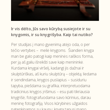
Ir vis dėlto, Jūs savo kūrybą susiejote ir su
knygomis, ir su knygrišyba. Kaip tai nutiko?
Per studijas į mano gyvenimą atėjo oda, o per
tėčio vertybes – meilė knygoms. Šiandien knyga
man be galo patogi kaip meninės raiškos forma,
per ją aš galiu išreikšti save kaip menininkė.
Kurdama knygai viršelį, kadangi jis dažnai ir
skulptūriškas, aš kuriu skulptūrą – objektą; liedama
ir sendindama, knygos puslapius – susiduriu
tapyba, piešdama su grafika; interpretuodama
tradicinius knygos įrišimus – esu pati tikriausia
knygrišė; fotografuodama savo kūrinius, darau
meninę fotografiją. Visos kūrybinės užgaidos
patenkinamos su kaupu: knyga tapusi mano