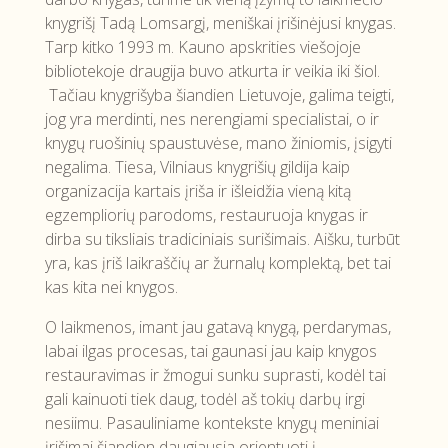
knygrišį Tadą Lomsargį, meniškai įrišinėjusi knygas.
Tarp kitko 1993 m. Kauno apskrities viešojoje
bibliotekoje draugija buvo atkurta ir veikia iki šiol.
Tačiau knygrišyba šiandien Lietuvoje, galima teigti,
jog yra merdinti, nes nerengiami specialistai, o ir
knygų ruošinių spaustuvėse, mano žiniomis, įsigyti
negalima. Tiesa, Vilniaus knygrišių gildija kaip
organizacija kartais įriša ir išleidžia vieną kitą
egzempliorių parodoms, restauruoja knygas ir
dirba su tiksliais tradiciniais surišimais. Aišku, turbūt
yra, kas įriš laikraščių ar žurnalų komplektą, bet tai
kas kita nei knygos.
O laikmenos, imant jau gatavą knygą, perdarymas,
labai ilgas procesas, tai gaunasi jau kaip knygos
restauravimas ir žmogui sunku suprasti, kodėl tai
gali kainuoti tiek daug, todėl aš tokių darbų irgi
nesiimu. Pasauliniame kontekste knygų meniniai
įrišimai šiandien daugiausia orientuoti į