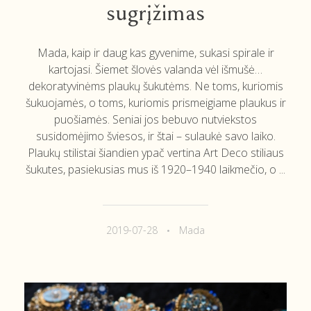
sugrįžimas
Mada, kaip ir daug kas gyvenime, sukasi spirale ir
kartojasi. Šiemet šlovės valanda vėl išmušė…
dekoratyvinėms plaukų šukutėms. Ne toms, kuriomis
šukuojamės, o toms, kuriomis prismeigiame plaukus ir
puošiamės. Seniai jos bebuvo nutviekstos
susidomėjimo šviesos, ir štai – sulaukė savo laiko.
Plaukų stilistai šiandien ypač vertina Art Deco stiliaus
šukutes, pasiekusias mus iš 1920–1940 laikmečio, o ...
2019-07-28
Mada