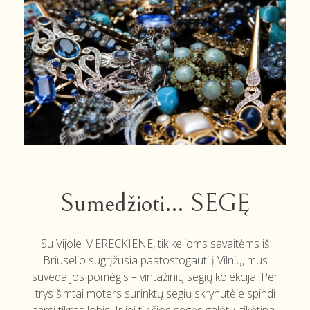
Sumedžioti… SEGĘ
Su Vijole MERECKIENE, tik kelioms savaitėms iš
Briuselio sugrįžusia paatostogauti į Vilnių, mus
suveda jos pomėgis – vintažinių segių kolekcija. Per
trys šimtai moters surinktų segių skrynutėje spindi
tarsi tikras lobis. Ir jei tik šios segės galėtų, tikėtina,