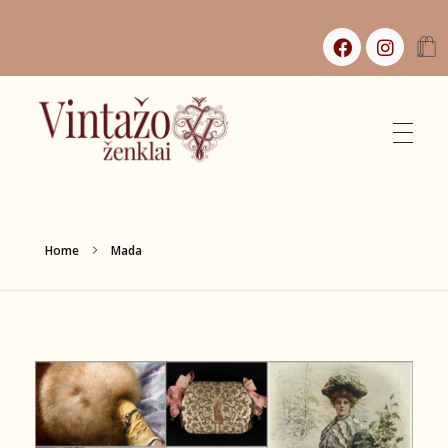
Vintažo Ženklai
Vintažas, istorijos ir jaukūs namai
Home
Mada