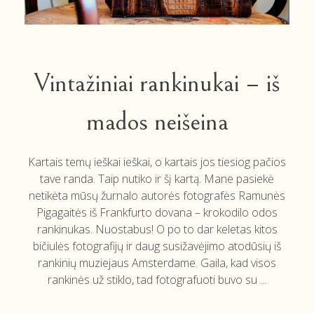
Vintažiniai rankinukai – iš
mados neišeina
Kartais temų ieškai ieškai, o kartais jos tiesiog pačios
tave randa. Taip nutiko ir šį kartą. Mane pasiekė
netikėta mūsų žurnalo autorės fotografės Ramunės
Pigagaitės iš Frankfurto dovana – krokodilo odos
rankinukas. Nuostabus! O po to dar keletas kitos
bičiulės fotografijų ir daug susižavėjimo atodūsių iš
rankinių muziejaus Amsterdame. Gaila, kad visos
rankinės už stiklo, tad fotografuoti buvo su ...