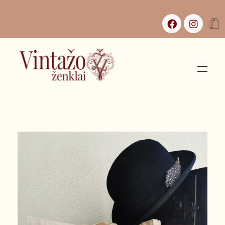
Vintažo Ženklai
Vintažas, istorijos ir jaukūs namai