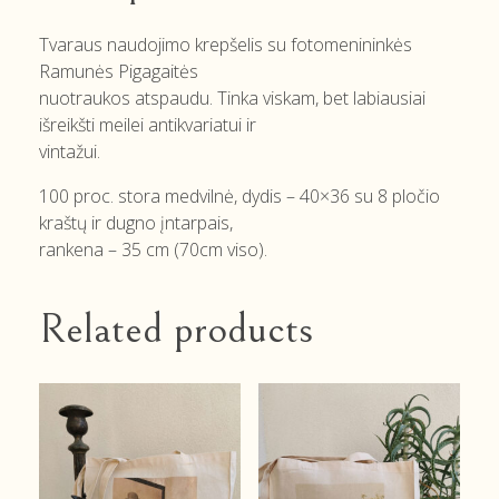
Tvaraus naudojimo krepšelis su fotomenininkės
Ramunės Pigagaitės
nuotraukos atspaudu. Tinka viskam, bet labiausiai
išreikšti meilei antikvariatui ir
vintažui.
100 proc. stora medvilnė, dydis – 40×36 su 8 pločio
kraštų ir dugno įntarpais,
rankena – 35 cm (70cm viso).
Related products