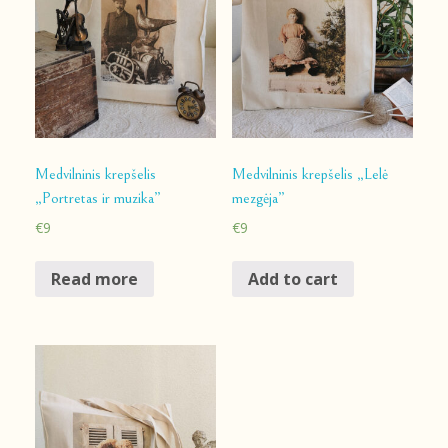
Medvilninis krepšelis
Medvilninis krepšelis „Lelė
„Portretas ir muzika”
mezgėja”
€
9
€
9
Read more
Add to cart