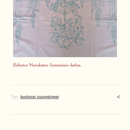
Elzbietos Navickaitės-Šemetienės darbas.
Tags:
buitiniai siuvinėjimai