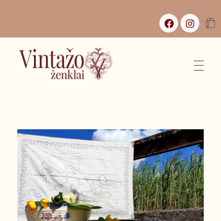
Vintažo Ženklai
Vintažas, istorijos ir jaukūs namai