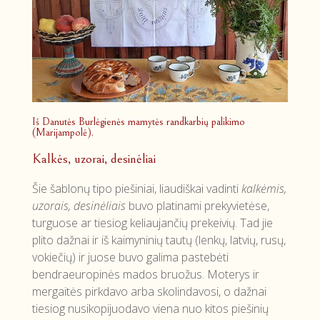
Iš Danutės Burlėgienės mamytės randkarbių palikimo
(Marijampolė).
Kalkės, uzorai, desinėliai
Šie šablonų tipo piešiniai, liaudiškai vadinti
kalkėmis,
uzorais, desinėliais
buvo platinami prekyvietėse,
turguose ar tiesiog keliaujančių prekeivių. Tad jie
plito dažnai ir iš kaimyninių tautų (lenkų, latvių, rusų,
vokiečių) ir juose buvo galima pastebėti
bendraeuropinės mados bruožus. Moterys ir
mergaitės pirkdavo arba skolindavosi, o dažnai
tiesiog nusikopijuodavo viena nuo kitos piešinių