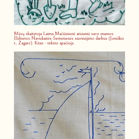
Mūsų skaitytoja Laima Mačiūnienė atsiuntė savo mamos
Elzbietos Navickaitės-Šemetienės siuvinėjimo darbus (Joniškio
r., Žagarė). Kitas - teksto apačioje.