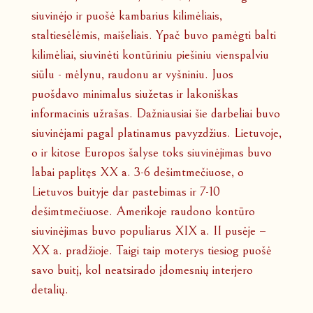
siuvinėjo ir puošė kambarius kilimėliais,
staltiesėlėmis, maišeliais. Ypač buvo pamėgti balti
kilimėliai, siuvinėti kontūriniu piešiniu vienspalviu
siūlu - mėlynu, raudonu ar vyšniniu. Juos
puošdavo minimalus siužetas ir lakoniškas
informacinis užrašas. Dažniausiai šie darbeliai buvo
siuvinėjami pagal platinamus pavyzdžius. Lietuvoje,
o ir kitose Europos šalyse toks siuvinėjimas buvo
labai paplitęs XX a. 3-6 dešimtmečiuose, o
Lietuvos buityje dar pastebimas ir 7-10
dešimtmečiuose. Amerikoje raudono kontūro
siuvinėjimas buvo populiarus XIX a. II pusėje –
XX a. pradžioje. Taigi taip moterys tiesiog puošė
savo buitį, kol neatsirado įdomesnių interjero
detalių.