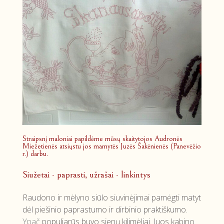
Straipsnį maloniai papildėme mūsų skaitytojos Audronės
Miežetienės atsiųstu jos mamytės Juzės Šakėnienės (Panevėžio
r.) darbu.
Siužetai - paprasti, užrašai - linkintys
Raudono ir mėlyno siūlo siuvinėjimai pamėgti matyt
dėl piešinio paprastumo ir dirbinio praktiškumo.
Ypač
populiarūs buvo sienų kilimėliai. Juos kabino