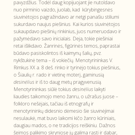
pavyzdžius. Todėl daug kopijuojant jie nutoldavo
nuo pirminio vaizdo, juolab, kad kūrybingesnės
siuvinėtojos pagražindavo ar netgi panašiu stiliumi
sukurdavo naujus piešinius. Kai kurios siuvinėtojos
sukaupdavo piešinių rinkinius, juos numeruodavo ir
pažymėdavo savo inicialais. Deja, tokie piešiniai
retai išlikdavo. Žanrinės, figūrinės temos, paprastai
būdavo pasiskolintos iš kaimynų šalių, pvz.
nykštukinė tema – iš vokiečių. Menotyrininkas V.
Rimkus XX a. 8 deš. rinko ir tyrinėjo tokius piešinius,
o Šiaulių r. rado ir vietinę moterį, gaminusią
desinėlius
ir iš to daug metų pragyvenusią.
Menotyrininkas siūlė tokius
desinėlius
laikyti
liaudies taikomojo meno žanru, o užrašus juose –
folkloro nešėjais, tačiau iš etnografų ir
menotyrininkų didesnio dėmesio šie siuvinėjimai
nesulaukė, mat buvo laikomi kičo žanro kūriniais,
daugiau mados, o ne tradicijos reiškiniu. Dažnos
šeimos palikimo skryniose jų galima rasti ir dabar,