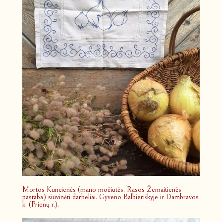
Mortos Kuncienės (mano močiutės, Rasos Žemaitienės
pastaba) siuvinėti darbeliai. Gyveno Balbieriškyje ir Dambravos
k. (Prienų r.).