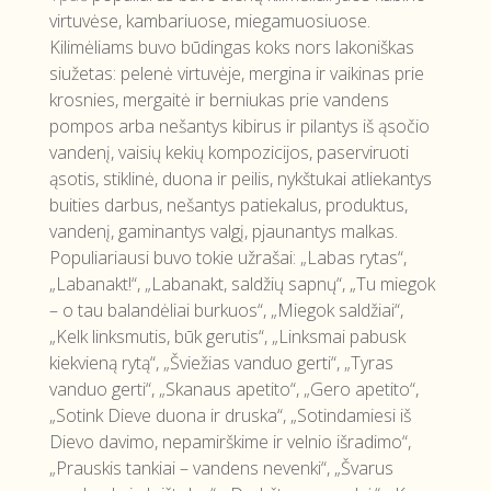
virtuvėse, kambariuose, miegamuosiuose.
Kilimėliams buvo būdingas koks nors lakoniškas
siužetas: pelenė virtuvėje, mergina ir vaikinas prie
krosnies, mergaitė ir berniukas prie vandens
pompos arba nešantys kibirus ir pilantys iš ąsočio
vandenį, vaisių kekių kompozicijos, paserviruoti
ąsotis, stiklinė, duona ir peilis, nykštukai atliekantys
buities darbus, nešantys patiekalus, produktus,
vandenį, gaminantys valgį, pjaunantys malkas.
Populiariausi buvo tokie užrašai: „Labas rytas“,
„Labanakt!“, „Labanakt, saldžių sapnų“, „Tu miegok
– o tau balandėliai burkuos“, „Miegok saldžiai“,
„Kelk linksmutis, būk gerutis“, „Linksmai pabusk
kiekvieną rytą“, „Šviežias vanduo gerti“, „Tyras
vanduo gerti“, „Skanaus apetito“, „Gero apetito“,
„Sotink Dieve duona ir druska“, „Sotindamiesi iš
Dievo davimo, nepamirškime ir velnio išradimo“,
„Prauskis tankiai – vandens nevenki“, „Švarus