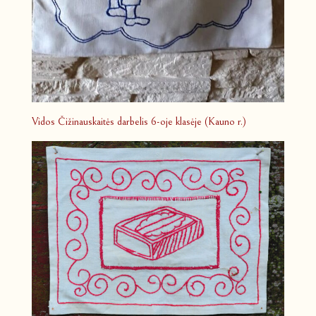
Vidos Čižinauskaitės darbelis 6-oje klasėje (Kauno r.)