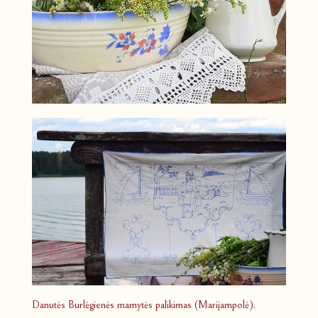
Danutės Burlėgienės mamytės palikimas (Marijampolė).