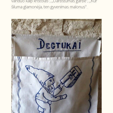
vanduo kaip krištolas“, „Darbštumas garbė“, „Kur
šiluma glamonėja, ten gyvenimas malonus“.