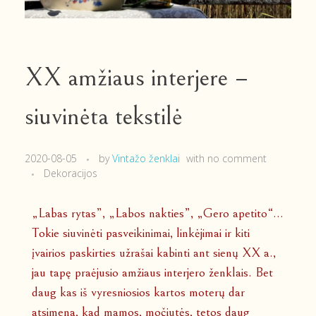
XX amžiaus interjere –
siuvinėta tekstilė
2020-08-05
by
Vintažo ženklai
with
no comment
Dekoracijos
„Labas rytas”, „Labos nakties”, „Gero apetito“...
Tokie siuvinėti pasveikinimai, linkėjimai ir kiti
įvairios paskirties užrašai kabinti ant sienų XX a.,
jau tapę praėjusio amžiaus interjero ženklais. Bet
daug kas iš vyresniosios kartos moterų dar
atsimena, kad mamos, močiutės, tetos daug