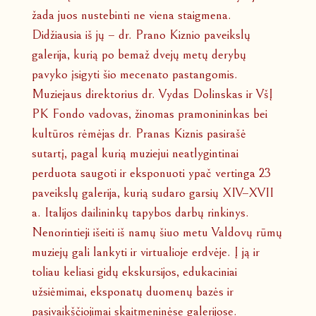
žada juos nustebinti ne viena staigmena.
Didžiausia iš jų – dr. Prano Kiznio paveikslų
galerija, kurią po bemaž dvejų metų derybų
pavyko įsigyti šio mecenato pastangomis.
Muziejaus direktorius dr. Vydas Dolinskas ir VšĮ
PK Fondo vadovas, žinomas pramonininkas bei
kultūros rėmėjas dr. Pranas Kiznis pasirašė
sutartį, pagal kurią muziejui neatlygintinai
perduota saugoti ir eksponuoti ypač vertinga 23
paveikslų galerija, kurią sudaro garsių XIV–XVII
a. Italijos dailininkų tapybos darbų rinkinys.
Nenorintieji išeiti iš namų šiuo metu Valdovų rūmų
muziejų gali lankyti ir virtualioje erdvėje. Į ją ir
toliau keliasi gidų ekskursijos, edukaciniai
užsiėmimai, eksponatų duomenų bazės ir
pasivaikščiojimai skaitmeninėse galerijose.