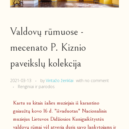
Valdovų rūmuose -
mecenato P. Kiznio
paveikslų kolekcija
2021-03-13
by
Vintažo ženklai
with
no comment
Renginiai ir parodos
Kartu su kitais šalies muziejais iš karantino
gniaužtų kovo 16 d. "išvaduotas" Nacionalinis
muziejus Lietuvos Didžiosios Kunigaikštystės
valdovų rūmai vėl atveria duris savo lankytojams ir