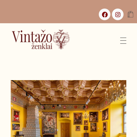
Vintažo Ženklai
Vintažas, istorijos ir jaukūs namai