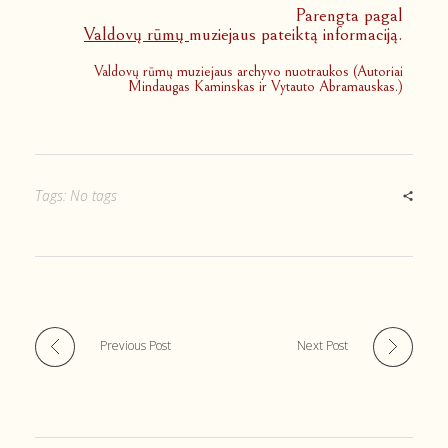
Parengta pagal
Valdovų rūmų
muziejaus pateiktą informaciją.
Valdovų rūmų muziejaus archyvo nuotraukos (Autoriai
Mindaugas Kaminskas ir Vytauto Abramauskas.)
Tags: No tags
Previous Post
Next Post