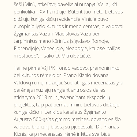
šeši į Vilnių atkeliavę paveikslai nutapyti XVI a., kiti
penkiolika – XVII amžiuje. Būtent tuo metu Lietuvos
didžiųjų kunigaikščių rezidencija Vilniuje buvo
europinio lygio kultūros ir meno centras, o valdovai
Žygimantas Vaza ir Vladislovas Vaza per
tarpininkus meno kūrinius įsigydavo Romoje,
Florencijoje, Venecijoje, Neapolyje, kituose Italijos
miestuose“, – sako D. Mitrulevičiūtė.
Tai ne pirma VšĮ PK Fondo vadovo, pramonininko
bei kultūros rėmėjo dr. Prano Kiznio dovana
Valdovų rūmų muziejui. Supratingas mecenatas yra
parėmęs muziejų rengiant antrosios dalies
atidarymą 2018 m. ir įgyvendinant ekspozicijų
projektus, taip pat pernai, minint Lietuvos didžiojo
kunigaikščio ir Lenkijos karaliaus Žygimanto
Augusto 500-ąsias gimimo metines, dovanojęs šio
valdovo bronzinį biustą su pjedestalu. Dr. Pranas
Kiznis, kaip mecenatas, rėmė ir kitus svarbius