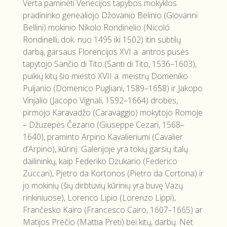
Verta paminėti Venecijos tapybos mokyklos
pradininko genealiojo Džovanio Belinio (Giovanni
Bellini) mokinio Nikolo Rondinelio (Nicoló
Rondinelli, dok. nuo 1495 iki 1502) itin subtilų
darbą, garsaus Florencijos XVI a. antros pusės
tapytojo Sančio di Tito (Santi di Tito, 1536–1603),
puikių kitų šio miesto XVII a. meistrų Domeniko
Puljanio (Domenico Pugliani, 1589–1658) ir Jakopo
Vinjalio (Jacopo Vignali, 1592–1664) drobes,
pirmojo Karavadžo (Caravaggio) mokytojo Romoje
– Džuzepės Čezario (Giuseppe Cezari, 1568–
1640), praminto Arpino Kavalieriumi (Cavalier
d’Arpino), kūrinį. Galerijoje yra tokių garsių italų
dailininkų, kaip Federiko Dzukario (Federico
Zuccari), Pjetro da Kortonos (Pietro da Cortona) ir
jo mokinių (šių dirbtuvių kūrinių yra buvę Vazų
rinkiniuose), Lorenco Lipio (Lorenzo Lippi),
Frančesko Kairo (Francesco Cairo, 1607–1665) ar
Matijos Prečio (Mattia Preti) bei kitų, darbų. Net