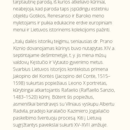
tarptautinę parodą, iš kurios atkeliavo kūriniai,
neabejoja, kad paroda taps įspūdingu estetiniu
objektu Gotikos, Renesanso ir Baroko meno
mylėtojams ir puikia edukacine erdve europiniam
menui ir Lietuvos istorinėms kolekcijoms pažinti.
„Italų dailės istorikų teigimu, seniausias dr. Prano
Kiznio dovanojamas kūrinys buvo nutapytas XIV a.
septintajame dešimtmetyje, t. y. jis mena mūsų
valdovų Kęstučio ir Vytauto gyvenimo metus.
Svarbius Lietuvos istorijos kontekstus primena
Jakopino del Kontės (Jacopino del Conte, 1515–
1598) sukurtas popiežiaus Leono X portretas,
kūrybingai atkartojantis Rafaelio (Raffaello Sanzio,
1483–1520) kūrinį. Būtent šis popiežius,
asmeniškai bendravęs su Vilniaus vyskupu Albertu
Radvila, pradėjo karalaičio Kazimiero Jogailaičio
paskelbimo šventuoju procesą. Kiti į Lietuvą
sugrįžtantys paveikslai sukurti XV–XVII amžiuje.