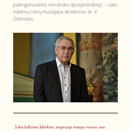
palengvinusiems mecenato apsisprendimą“, – sako
Valdovų rūmų muziejaus direktorius dr. V.
Dolinskas.
„Tokia kultūrinė kibirkštis, inspiracija manyje ruseno nuo