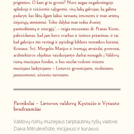
prigimties. O kam gi tu gyveni? Nors augau negailestingoje
aplinkoje ir rūsčiomis sąlygomis, visą laiką galvojau, ką galima
padaryti, kas liktų ilgam laikui, tarnautų žmonėms ir man artimų
išėjusiųjų atminimui. Tokie dalykai man teikia dvasinį
pasitenkinimą ir energiją“, – teigia mecenatas dr. Pranas Kiznis,
pabrėždamas, kad jam buvo svarbus ir šeimos pritarimas, ir tai,
kad galerijos itin vertingi ir įspūdingi biblinės tematikos kūriniai,
Kristaus, Švč. Mergelės Marijos ir šventųjų atvaizdai, portretai,
architektūros objektus vaizduojantys darbai nenuguls į Valdovų
rūmų muziejaus fondus, o bus nuolat rodomi visiems
muziejaus lankytojams – Lietuvos gyventojams, mokiniams,
jaunuomenei, užsienio turistams.
Paveikslai – Lietuvos valdovų Kęstučio ir Vytauto
bendraamžiai
Valdovų rūmų muziejaus tarptautinių ryšių vadovė
Daiva Mitrulevičiūtė, inicijavusi ir kuravusi