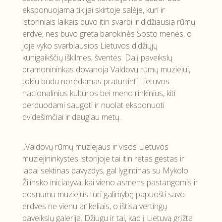
eksponuojama tik jai skirtoje salėje, kuri ir
istoriniais laikais buvo itin svarbi ir didžiausia rūmų
erdvė, nes buvo greta barokinės Sosto menės, o
joje vyko svarbiausios Lietuvos didžiųjų
kunigaikščių iškilmės, šventės. Dalį paveikslų
pramonininkas dovanoja Valdovų rūmų muziejui,
tokiu būdu norėdamas praturtinti Lietuvos
nacionalinius kultūros bei meno rinkinius, kiti
perduodami saugoti ir nuolat eksponuoti
dvidešimčiai ir daugiau metų.
„Valdovų rūmų muziejaus ir visos Lietuvos
muziejininkystės istorijoje tai itin retas gestas ir
labai sektinas pavyzdys, gal lygintinas su Mykolo
Žilinsko iniciatyva, kai vieno asmens pastangomis ir
dosnumu muziejus turi galimybę papuošti savo
erdves ne vienu ar keliais, o ištisa vertingų
paveikslų galerija. Džiugu ir tai, kad į Lietuvą grįžta