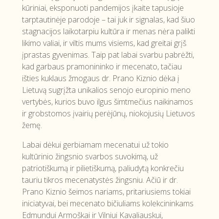
kūriniai, eksponuoti pandemijos įkaite tapusioje
tarptautinėje parodoje – tai juk ir signalas, kad šiuo
stagnacijos laikotarpiu kultūra ir menas nėra palikti
likimo valiai, ir viltis mums visiems, kad greitai grįš
įprastas gyvenimas. Taip pat labai svarbu pabrėžti,
kad garbaus pramonininko ir mecenato, tačiau
išties kuklaus žmogaus dr. Prano Kiznio dėka į
Lietuvą sugrįžta unikalios senojo europinio meno
vertybės, kurios buvo ilgus šimtmečius naikinamos
ir grobstomos įvairių perėjūnų, niokojusių Lietuvos
žemę.
Labai dėkui gerbiamam mecenatui už tokio
kultūrinio žingsnio svarbos suvokimą, už
patriotiškumą ir pilietiškumą, paliudytą konkrečiu
tauriu tikros mecenatystės žingsniu. Ačiū ir dr.
Prano Kiznio šeimos nariams, pritariusiems tokiai
iniciatyvai, bei mecenato bičiuliams kolekcininkams
Edmundui Armoškai ir Vilniui Kavaliauskui,