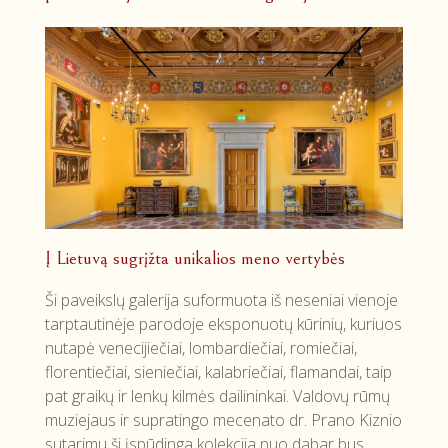
Į Lietuvą sugrįžta unikalios meno vertybės
Ši paveikslų galerija suformuota iš neseniai vienoje
tarptautinėje parodoje eksponuotų kūrinių, kuriuos
nutapė venecijiečiai, lombardiečiai, romiečiai,
florentiečiai, sieniečiai, kalabriečiai, flamandai, taip
pat graikų ir lenkų kilmės dailininkai. Valdovų rūmų
muziejaus ir supratingo mecenato dr. Prano Kiznio
sutarimu ši įspūdinga kolekcija nuo dabar bus