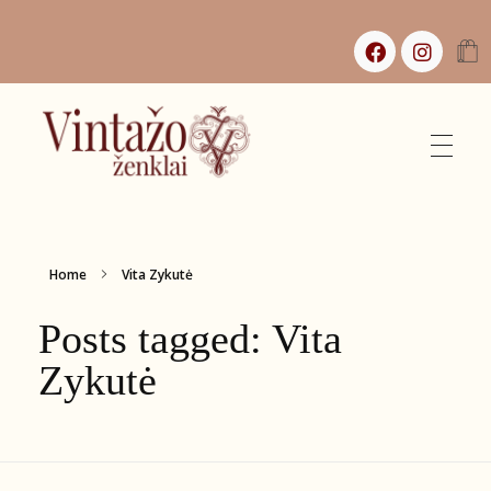
Vintažo Ženklai
Vintažas, istorijos ir jaukūs namai
Home
Vita Zykutė
Posts tagged: Vita
Zykutė