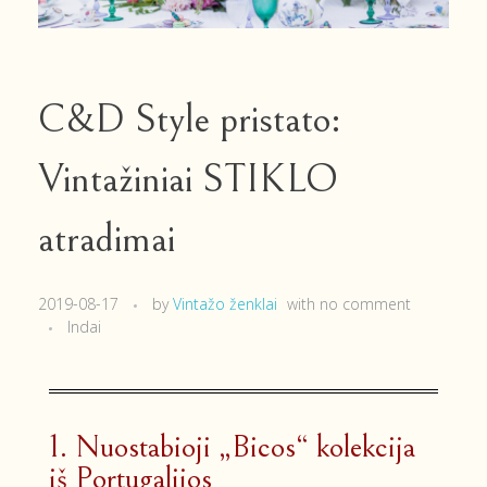
C&D Style pristato:
Vintažiniai STIKLO
atradimai
2019-08-17
by
Vintažo ženklai
with
no comment
Indai
1. Nuostabioji „Bicos“ kolekcija
iš Portugalijos