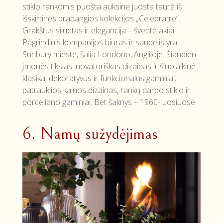
stiklo rankomis puošta auksine juosta taurė iš
išskirtinės prabangios kolekcijos „Celebratre“.
Grakštus siluetas ir elegancija – šventė akiai.
Pagrindinis kompanijos biuras ir sandėlis yra
Sunbury mieste, šalia Londono, Anglijoje. Šiandien
įmonės tikslas: novatoriškas dizainas ir šiuolaikinė
klasika; dekoratyvūs ir funkcionalūs gaminiai;
patrauklios kainos dizainas, rankų darbo stiklo ir
porceliano gaminiai. Bet šaknys – 1960- uosiuose.
6. Namų sužydėjimas