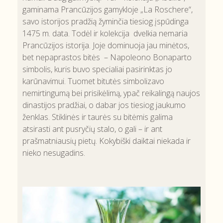
gaminama Prancūzijos gamykloje „La Roschere“,
savo istorijos pradžią žyminčia tiesiog įspūdinga
1475 m. data. Todėl ir kolekcija dvelkia nemaria
Prancūzijos istorija. Joje dominuoja jau minėtos,
bet nepaprastos bitės – Napoleono Bonaparto
simbolis, kuris buvo specialiai pasirinktas jo
karūnavimui. Tuomet bitutės simbolizavo
nemirtingumą bei prisikėlimą, ypač reikalingą naujos
dinastijos pradžiai, o dabar jos tiesiog jaukumo
ženklas. Stiklinės ir taurės su bitėmis galima
atsirasti ant pusryčių stalo, o gali – ir ant
prašmatniausių pietų. Kokybiški daiktai niekada ir
nieko nesugadins.