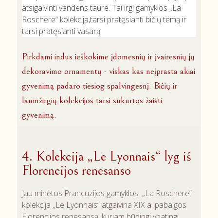
atsigaivinti vandens taure. Tai irgi gamyklos „La
Roschere“ kolekcija,tarsi pratęsianti bičių temą ir
tarsi pratęsianti vasarą.
Pirkdami indus ieškokime įdomesnių ir įvairesnių jų
dekoravimo ornamentų - viskas kas neįprasta akiai
gyvenimą padaro tiesiog spalvingesnį. Bičių ir
laumžirgių kolekcijos tarsi sukurtos žaisti
gyvenimą.
4. Kolekcija „Le Lyonnais“ lyg iš
Florencijos renesanso
Jau minėtos Prancūzijos gamyklos „La Roschere“
kolekcija „Le Lyonnais“ atgaivina XIX a. pabaigos
Florencijos renesansą, kuriam būdingi ypatingi