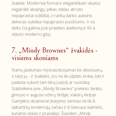
žvakidė. Moderniai formai ir elegantiškam siluetui
negali likti abejingų: pilkas stiklas atrodo
nepaprastai solidžiai, o rankų darbo auksinis
dekoras suteikia nepaprasto puošnumo. Ir vis
dėlto čia galima justi praeities dvelksmą ir XX a.
vidurio moderno gūsį.
7. „Mindy Brownes“ žvakidės -
visiems skoniams
Namų jaukumas neįsivaizduojamas be aksesuarų,
o tarp jų – ir žvakidės. Jos ne tik užpildo erdvę, bet ir
padeda sukurti tam tikrą įvaizdį ar nuotaiką.
Stabtelkime prie „Mindy Brownes“ prekinio ženklo,
gimusio ir augusio ežerų širdyje, Vakarų Airijoje.
Gamyklos dizaineriai įkvėpimo semiasi ne tik iš
dabartinių tendencijų, tačiau ir iš šviesaus kaimelio,
kuriame viskas ir prasidėjo. Šiandien „Mindy