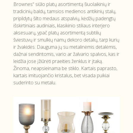
Brownes“ siūlo platų asortimentą šiuolaikinių ir
tradicinių baldų, tamsios medienos antikinių stalų,
pripildytų šilto medaus atspalvių, kėdžių padengtų
išskirtiniais audiniais, klasikinio stiliaus interjero
aksesuarų, ypač platų asortimentą subtilių
šviestuvų ir smulkių namų dekoro detalių, tarp kurių
ir žvakidės. Dauguma jų su metalinėmis detalėmis,
dažnai sendintomis, vario ar žalvario spalvos, kas ir
leidžia jose įžiūrėti praeities ženklus ir įtaką.
Žinoma, neapsieinama be stiklo. Kartais paprasto,
kartais imituojančio kristalus, bet visada puikiai
suderinto su metalu.