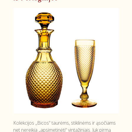
Kolekcijos „Bicos“ taurėms, stiklinėms ir ąsočiams
net nereikia „apsimetinėti“ vintažiniais. Juk pirmą