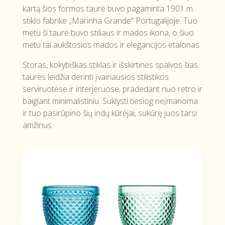
kartą šios formos taurė buvo pagaminta 1901 m.
stiklo fabrike „Marinha Grande“ Portugalijoje. Tuo
metu ši taurė buvo stiliaus ir mados ikona, o šiuo
metu tai aukštosios mados ir elegancijos etalonas.
Storas, kokybiškas stiklas ir išskirtinės spalvos šias
taures leidžia derinti įvairiausios stilistikos
serviruotėse ir interjeruose, pradedant nuo retro ir
baigiant minimalistiniu. Suklysti tiesiog neįmanoma
ir tuo pasirūpino šių indų kūrėjai, sukūrę juos tarsi
amžinus.