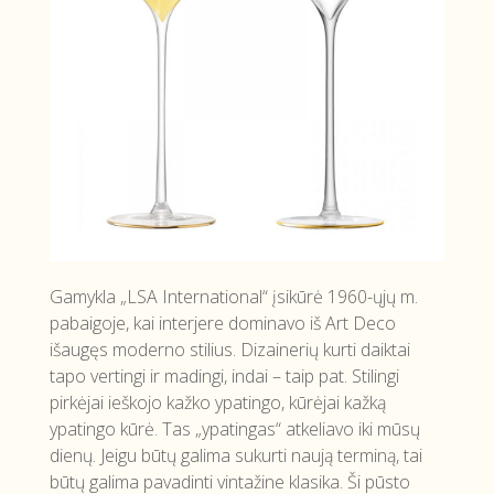
Gamykla „LSA International“ įsikūrė 1960-ųjų m.
pabaigoje, kai interjere dominavo iš Art Deco
išaugęs moderno stilius. Dizainerių kurti daiktai
tapo vertingi ir madingi, indai – taip pat. Stilingi
pirkėjai ieškojo kažko ypatingo, kūrėjai kažką
ypatingo kūrė. Tas „ypatingas“ atkeliavo iki mūsų
dienų. Jeigu būtų galima sukurti naują terminą, tai
būtų galima pavadinti vintažine klasika. Ši pūsto