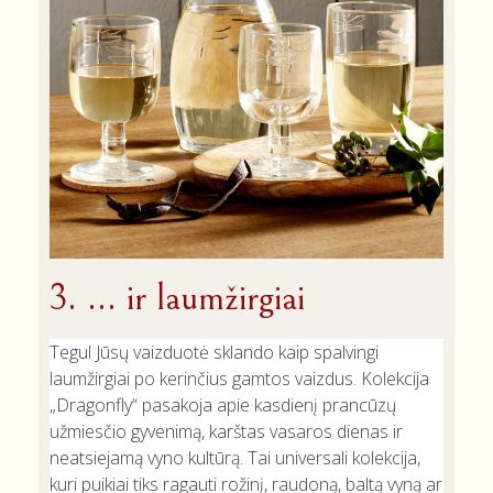
3. ... ir laumžirgiai
Tegul Jūsų vaizduotė sklando kaip spalvingi
laumžirgiai po kerinčius gamtos vaizdus. Kolekcija
„Dragonfly“ pasakoja apie kasdienį prancūzų
užmiesčio gyvenimą, karštas vasaros dienas ir
neatsiejamą vyno kultūrą. Tai universali kolekcija,
kuri puikiai tiks ragauti rožinį, raudoną, baltą vyną ar