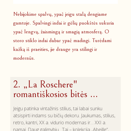
Nebijokime spalvų, ypač jeigu stalą dengiame
gamtoje. Spalvingi indai ir gėlių puokštės sukuria
ypač lengvą, žaismingą ir smagią atmosferą. O
storo stiklo indai dabar ypač madingi. Turėdami
kažką iš praeities, jie drauge yra stilingi ir
modernūs.
2. „La Roschere"
romantiškosios bitės ...
Jeigu patinka vintažinis stilius, tai labai sunku
atsispirti indams su bičių dekoru. Jaukumas, stilius,
retro, kantri, XX a. vidurio modernas ir… XXI a.
namai. Daug galimybių. Tai – kolekcija „Abeille“,