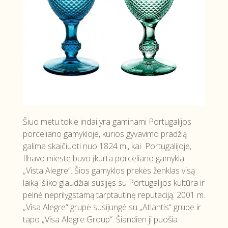
Šiuo metu tokie indai yra gaminami Portugalijos
porceliano gamykloje, kurios gyvavimo pradžią
galima skaičiuoti nuo 1824 m., kai Portugalijoje,
Ilhavo mieste buvo įkurta porceliano gamykla
„Vista Alegre“. Šios gamyklos prekės ženklas visą
laiką išliko glaudžiai susijęs su Portugalijos kultūra ir
pelnė neprilygstamą tarptautinę reputaciją. 2001 m.
„Visa Alegre“ grupė susijungė su „Atlantis“ grupe ir
tapo „Visa Alegre Group“. Šiandien ji puošia