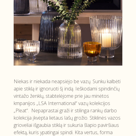
Niekas ir niekada neapsiėjo be vazų. Sunku kalbėti
apie stiklą ir ignoruoti šį indą. Ieškodami spindinčių
vintažo ženklų, stabtelėjome prie jau minėtos
kmpanijos „LSA International“ vazų kolekcijos
„Pleat“. Nepaprastai graži ir stilinga rankų darbo
kolekcija įkvėpta lietaus lašų grožio. Stiklinės vazos
grioveliai išgaubia stiklą ir sukuria šlapio paviršiaus
efektą, kuris ypatingai spindi. Kita vertus, forma