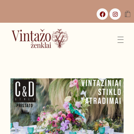
Vintažo Ženklai
Vintažas, istorijos ir jaukūs namai