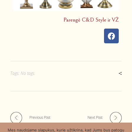
Parengė C&D Style ir VŽ
Tags: No tags
Previous Post
Next Post
Mes naudojame slapukus, kurie užtikrina, kad Jums bus patogu