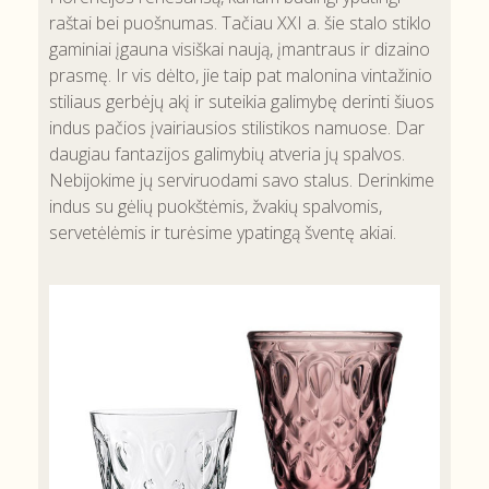
raštai bei puošnumas. Tačiau XXI a. šie stalo stiklo
gaminiai įgauna visiškai naują, įmantraus ir dizaino
prasmę. Ir vis dėlto, jie taip pat malonina vintažinio
stiliaus gerbėjų akį ir suteikia galimybę derinti šiuos
indus pačios įvairiausios stilistikos namuose. Dar
daugiau fantazijos galimybių atveria jų spalvos.
Nebijokime jų serviruodami savo stalus. Derinkime
indus su gėlių puokštėmis, žvakių spalvomis,
servetėlėmis ir turėsime ypatingą šventę akiai.