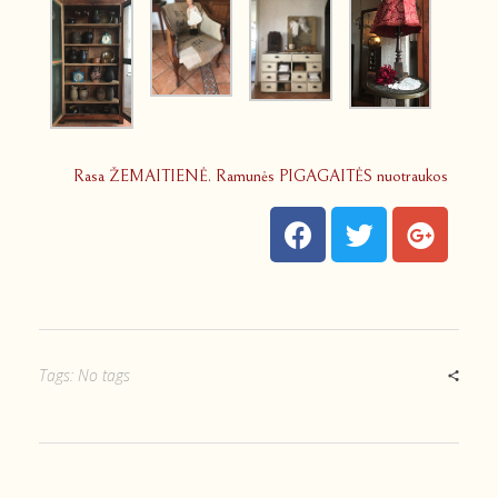
Rasa ŽEMAITIENĖ. Ramunės PIGAGAITĖS nuotraukos
Tags: No tags