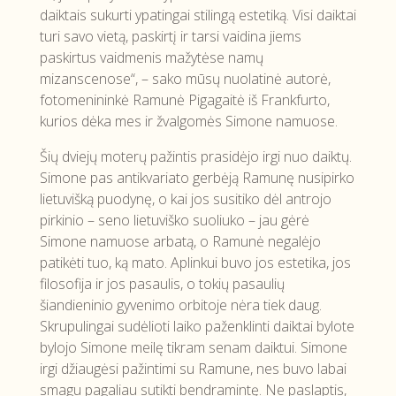
daiktais sukurti ypatingai stilingą estetiką. Visi daiktai
turi savo vietą, paskirtį ir tarsi vaidina jiems
paskirtus vaidmenis mažytėse namų
mizanscenose“, – sako mūsų nuolatinė autorė,
fotomenininkė Ramunė Pigagaitė iš Frankfurto,
kurios dėka mes ir žvalgomės Simone namuose.
Šių dviejų moterų pažintis prasidėjo irgi nuo daiktų.
Simone pas antikvariato gerbėją Ramunę nusipirko
lietuvišką puodynę, o kai jos susitiko dėl antrojo
pirkinio – seno lietuviško suoliuko – jau gėrė
Simone namuose arbatą, o Ramunė negalėjo
patikėti tuo, ką mato. Aplinkui buvo jos estetika, jos
filosofija ir jos pasaulis, o tokių pasaulių
šiandieninio gyvenimo orbitoje nėra tiek daug.
Skrupulingai sudėlioti laiko paženklinti daiktai bylote
bylojo Simone meilę tikram senam daiktui. Simone
irgi džiaugėsi pažintimi su Ramune, nes buvo labai
smagu pagaliau sutikti bendramintę. Ne paslaptis,