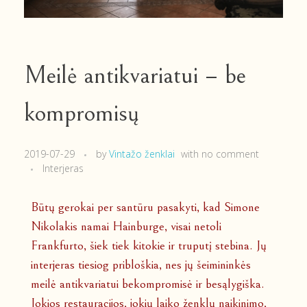
Meilė antikvariatui – be
kompromisų
2019-07-29
by
Vintažo ženklai
with
no comment
Interjeras
Būtų gerokai per santūru pasakyti, kad Simone
Nikolakis namai Hainburge, visai netoli
Frankfurto, šiek tiek kitokie ir truputį stebina. Jų
interjeras tiesiog pribloškia, nes jų šeimininkės
meilė antikvariatui bekompromisė ir besąlygiška.
Jokios restauracijos, jokių laiko ženklų naikinimo,