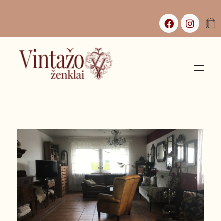
Vintažo Ženklai
Vintažas, istorijos ir jaukūs namai