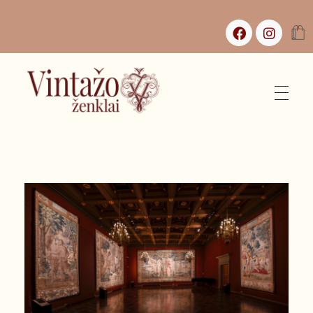
Vintažo Ženklai
Vintažas, istorijos ir jaukūs namai