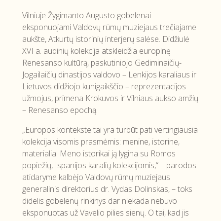
Vilniuje Žygimanto Augusto gobelenai
eksponuojami Valdovų rūmų muziejaus trečiajame
aukšte, Atkurtų istorinių interjerų salėse. Didžiulė
XVI a. audinių kolekcija atskleidžia europinę
Renesanso kultūrą, paskutiniojo Gediminaičių-
Jogailaičių dinastijos valdovo – Lenkijos karaliaus ir
Lietuvos didžiojo kunigaikščio – reprezentacijos
užmojus, primena Krokuvos ir Vilniaus aukso amžių
– Renesanso epochą.
„Europos kontekste tai yra turbūt pati vertingiausia
kolekcija visomis prasmėmis: menine, istorine,
materialia. Meno istorikai ją lygina su Romos
popiežių, Ispanijos karalių kolekcijomis,“ – parodos
atidaryme kalbėjo Valdovų rūmų muziejaus
generalinis direktorius dr. Vydas Dolinskas, – toks
didelis gobelenų rinkinys dar niekada nebuvo
eksponuotas už Vavelio pilies sienų. O tai, kad jis