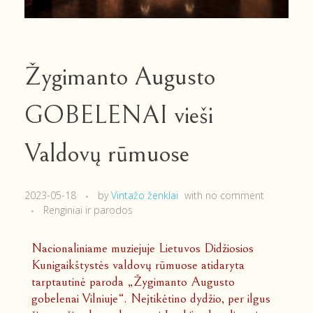
Žygimanto Augusto
GOBELENAI vieši
Valdovų rūmuose
2023-05-18
by
Vintažo ženklai
with
no comment
Renginiai ir parodos
Nacionaliniame muziejuje Lietuvos Didžiosios
Kunigaikštystės valdovų rūmuose atidaryta
tarptautinė paroda „Žygimanto Augusto
gobelenai Vilniuje“. Neįtikėtino dydžio, per ilgus