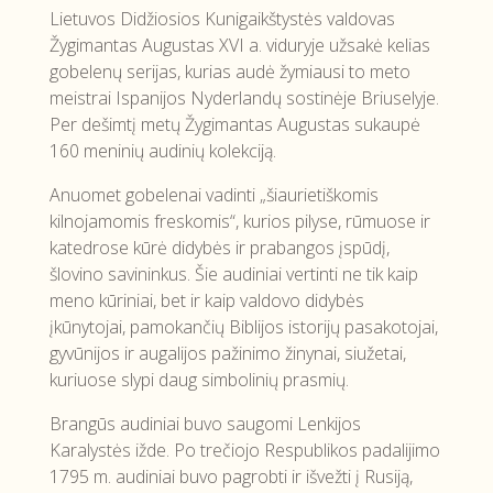
Lietuvos Didžiosios Kunigaikštystės valdovas
Žygimantas Augustas XVI a. viduryje užsakė kelias
gobelenų serijas, kurias audė žymiausi to meto
meistrai Ispanijos Nyderlandų sostinėje Briuselyje.
Per dešimtį metų Žygimantas Augustas sukaupė
160 meninių audinių kolekciją.
Anuomet gobelenai vadinti „šiaurietiškomis
kilnojamomis freskomis“, kurios pilyse, rūmuose ir
katedrose kūrė didybės ir prabangos įspūdį,
šlovino savininkus. Šie audiniai vertinti ne tik kaip
meno kūriniai, bet ir kaip valdovo didybės
įkūnytojai, pamokančių Biblijos istorijų pasakotojai,
gyvūnijos ir augalijos pažinimo žinynai, siužetai,
kuriuose slypi daug simbolinių prasmių.
Brangūs audiniai buvo saugomi Lenkijos
Karalystės ižde. Po trečiojo Respublikos padalijimo
1795 m. audiniai buvo pagrobti ir išvežti į Rusiją,