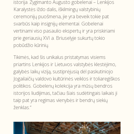
istorija. Žygimanto Augusto gobelenai – Lenkijos
Karalystės iždo dalis, iškilmingų valstybinių
ceremonijų puošmena, jie yra beveik tokie pat
svarbūs kaip insignijų elementai. Gobelenai
vertinami viso pasaulio ekspertų ir yra priskiriami
prie geriausių XVI a. Briuselyje sukurtų tokio
pobūdžio kūrinių.
Tikimės, kad šis unikalus pristatymas visiems
priartins Lenkijos ir Lietuvos valstybės klestėjimo,
galybės laikų viziją, sustiprėjusią dėl paskutiniojo
Jogailaičių valdovo kultūrinės veiklos ir toliaregiškos
politikos. Gobelenų kolekcija yra mūsų bendros
istorijos liudijimas, tačiau šiais sudėtingais laikais ji
taip pat yra regimas vienybės ir bendrų siekių
ženklas.“