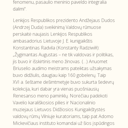
fenomenu, pasaulio meninio paveldo integralia
dalimi“.
Lenkijos Respublikos prezidento Andžejaus Dudos
(Andrzej Duda) sveikinimą Valdovų rūmuose
perskaitė naujasis Lenkijos Respublikos
ambasadorius Lietuvoje J. E. kunigaikštis
Konstantinas Radvila (Konstanty Radziwiłł):
„Žygimantas Augustas – ne tik valdovas ir politikas,
jis buvo ir išskirtinis meno žinovas. (…) Anuomet
Briuselio audimo meistrams pateiktas užsakymas
buvo didžiulis, daugiau kaip 160 gobelenų. Taip
XVI a. šeštame dešimtmetyje buvo sukurta šedevrų
kolekcija, kuri dabar yra vienas puošniausių
Renesanso meno paminklų. Norėčiau padėkoti
Vavelio karališkosios pilies ir Nacionalinio
muziejaus Lietuvos Didžiosios Kunigaikštystės
valdovų rūmų Vilniuje kuratoriams, taip pat Adomo
Mickevičiaus instituto komandai už šios įspūdingos