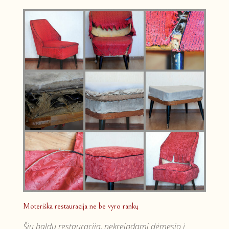
Moteriška restauracija ne be vyro rankų
Šių baldų restauraciją, nekreipdami dėmesio į