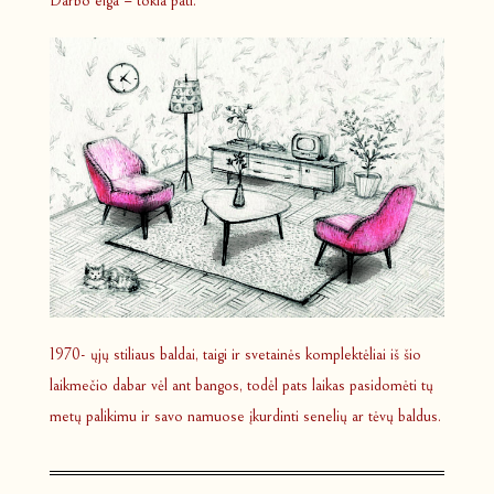
Darbo eiga – tokia pati.
1970- ųjų stiliaus baldai, taigi ir svetainės komplektėliai iš šio
laikmečio dabar vėl ant bangos, todėl pats laikas pasidomėti tų
metų palikimu ir savo namuose įkurdinti senelių ar tėvų baldus.