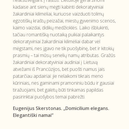
kadaise ant sienų mėgti kabinti dekoratyviniai
žakardiniai kilimėliai, kuriuose vaizduoti tolimų
egzotiškų kraštų peizažai, miestų gyvenimo scenos,
kaimo vaizdai, didikų medžioklės. Laiko išblukinti,
tačiau romantišką nuotaiką puikiai palaikantys
dekoratyviniai žakardiniai kilimėliai dabar vėl
mėgstami, nes įgavo ne tik puošybinę, bet ir kitokių
prasmių – tai mūsų senelių namų atributas. Gražūs
žakardiniai dekoratyviniai audiniai į Lietuvą
atvežami iš Prancūzijos, bet puošti namus jais
patarčiau apdairiai: jie nelaikomi tikrais meno
kūriniais, nes gaminami pramoniniu būdu ir gausiai
tiražuojami, bet galėtų būti tinkamas papildas
pasirinktai puošybos temai pabrėžti.
Eugenijus Skerstonas. „Domicilium elegans.
Elegantiški namai“