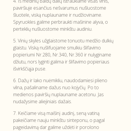
4. Iš medinių baldų dalių ištraukiame visas vinis,
paviršiuje esančius nešvarumus nušluostome
šluotele, viską nuplauname ir nudžioviname.
Spyruokles galime perbraukti mašinine alyva, o
perteklių nušluostome minkštu audiniu.
5. Vinių skyles užglaistome tonuotu medžio dulkių
glaistu. Viską nušlifuojame smulkiu šlifavimo
popieriumi Nr.280, Nr.340, Nr.360 ir nulyginame
džiutu, nors lyginti galima ir šlifavimo popieriaus
išvirkščiąja puse.
6. Dažų ir lako nuėmikliu, naudodamiesi plieno
vilna, pašaliname dažus nuo kojyčių. Po to
medienos paviršių nuplauname acetonu. Jas
nudažysime aliejiniais dažais.
7. Keičiame visą maišinį audinį, seną vatiną
pakeičiame nauju minkštu sinteponu, o pagal
pageidavimą dar galime uždėti ir porolono