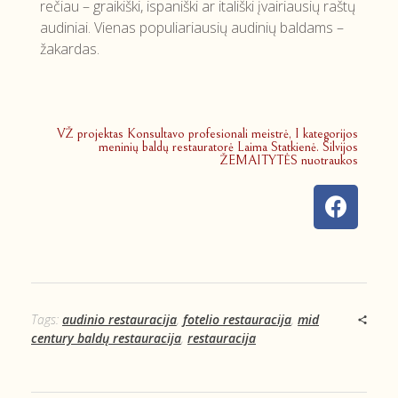
rečiau – graikiški, ispaniški ar itališki įvairiausių raštų
audiniai. Vienas populiariausių audinių baldams –
žakardas.
VŽ projektas Konsultavo profesionali meistrė, I kategorijos
meninių baldų restauratorė Laima Statkienė. Silvijos
ŽEMAITYTĖS nuotraukos
Tags:
audinio restauracija
,
fotelio restauracija
,
mid
century baldų restauracija
,
restauracija