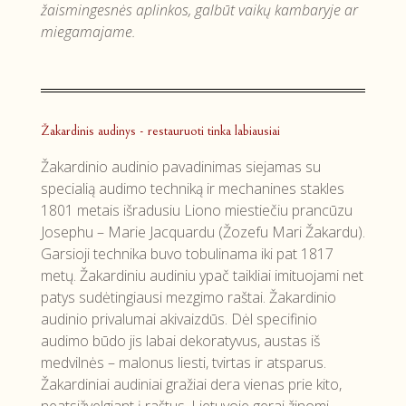
žaismingesnės aplinkos, galbūt vaikų kambaryje ar
miegamajame.
Žakardinis audinys - restauruoti tinka labiausiai
Žakardinio audinio pavadinimas siejamas su
specialią audimo techniką ir mechanines stakles
1801 metais išradusiu Liono miestiečiu prancūzu
Josephu – Marie Jacquardu (Žozefu Mari Žakardu).
Garsioji technika buvo tobulinama iki pat 1817
metų. Žakardiniu audiniu ypač taikliai imituojami net
patys sudėtingiausi mezgimo raštai. Žakardinio
audinio privalumai akivaizdūs. Dėl specifinio
audimo būdo jis labai dekoratyvus, austas iš
medvilnės – malonus liesti, tvirtas ir atsparus.
Žakardiniai audiniai gražiai dera vienas prie kito,
neatsižvelgiant į raštus. Lietuvoje gerai žinomi