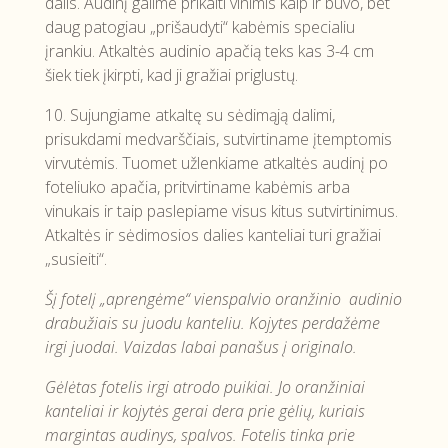
dalis. Audinį galime prikalti vinimis kaip ir buvo, bet
daug patogiau „prišaudyti“ kabėmis specialiu
įrankiu. Atkaltės audinio apačią teks kas 3-4 cm
šiek tiek įkirpti, kad ji gražiai priglustų.
10. Sujungiame atkaltę su sėdimąją dalimi,
prisukdami medvarščiais, sutvirtiname įtemptomis
virvutėmis. Tuomet užlenkiame atkaltės audinį po
foteliuko apačia, pritvirtiname kabėmis arba
vinukais ir taip paslepiame visus kitus sutvirtinimus.
Atkaltės ir sėdimosios dalies kanteliai turi gražiai
„susieiti“.
Šį fotelį „aprengėme“ vienspalvio oranžinio audinio
drabužiais su juodu kanteliu. Kojytes perdažėme
irgi juodai. Vaizdas labai panašus į originalo.
Gėlėtas fotelis irgi atrodo puikiai. Jo oranžiniai
kanteliai ir kojytės gerai dera prie gėlių, kuriais
margintas audinys, spalvos. Fotelis tinka prie