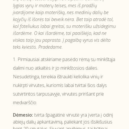
lygias vyrų ir moterų teises, mes iš pradžių
įvardijome kaip moterišką, nes medinių dalių be
kojyčių iš išorės tai beveik nėra. Bet taip atrodė tol,
kol foteliukus labai greitai, su moterišku užsidegimu
išardėme. O kai išardėme, tai paaiškėjo, kad ne
viskas taip jau paprasta. Į pagalbą vyrus vis dėlto
teks kviestis. Pradedame.
Pirmiausiai atskiriame pasėdo rėmą su minkštąja
dalimi nuo atkaltės ir jo minkštosios dalies.
Nesudėtinga, tereikia ištraukti keliolika vinių ir
nukirpti virvutes, kuriomis labai tvirtai šios dalys
sutvirtintos tarpusavyje, virvutes pririšant prie
medvarščio.
Dėmesio:
tvirta špagatinė virvutė yra įverta į odinį
abiejų dalių apkantavimą, paliekant jos išsikišusius
bent 20 cm galus. Siuvant apvilkimus, tai būtinai