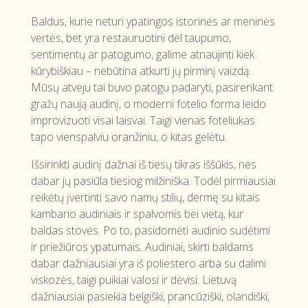
Baldus, kurie neturi ypatingos istorinės ar meninės
vertės, bet yra restauruotini dėl taupumo,
sentimentų ar patogumo, galime atnaujinti kiek
kūrybiškiau – nebūtina atkurti jų pirminį vaizdą.
Mūsų atveju tai buvo patogu padaryti, pasirenkant
gražų naują audinį, o moderni fotelio forma leido
improvizuoti visai laisvai. Taigi vienas foteliukas
tapo vienspalviu oranžiniu, o kitas gėlėtu.
Išsirinkti audinį dažnai iš tiesų tikras iššūkis, nes
dabar jų pasiūla tiesiog milžiniška. Todėl pirmiausiai
reikėtų įvertinti savo namų stilių, dermę su kitais
kambario audiniais ir spalvomis bei vietą, kur
baldas stovės. Po to, pasidomėti audinio sudėtimi
ir priežiūros ypatumais. Audiniai, skirti baldams
dabar dažniausiai yra iš poliestero arba su dalimi
viskozės, taigi puikiai valosi ir dėvisi. Lietuvą
dažniausiai pasiekia belgiški, prancūziški, olandiški,