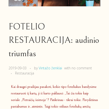
FOTELIO
RESTAURACIJA: audinio
triumfas
2019-09-03
by
Vintažo ženklai
with
no comment
Restauracija
Kai draugei pradėjau pasakoti, kokio tipo foteliukus bandysime
restauruoti šį kartą, ji iš karto paklausė: „Tai čia tokie kaip
seriale „Petraičių šeimoje“? Patikrinau - tikrai tokie. Pavydėtinas
pastabumas ir...atmintis. Taigi tokio stiliaus foteliukų amžių