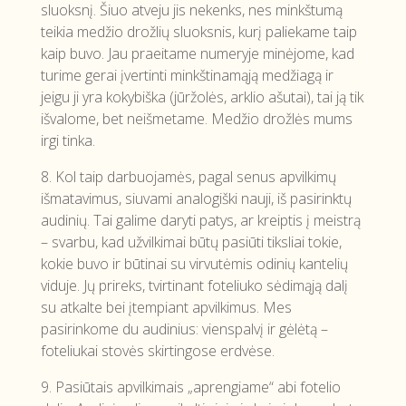
sluoksnį. Šiuo atveju jis nekenks, nes minkštumą
teikia medžio drožlių sluoksnis, kurį paliekame taip
kaip buvo. Jau praeitame numeryje minėjome, kad
turime gerai įvertinti minkštinamąją medžiagą ir
jeigu ji yra kokybiška (jūržolės, arklio ašutai), tai ją tik
išvalome, bet neišmetame. Medžio drožlės mums
irgi tinka.
8. Kol taip darbuojamės, pagal senus apvilkimų
išmatavimus, siuvami analogiški nauji, iš pasirinktų
audinių. Tai galime daryti patys, ar kreiptis į meistrą
– svarbu, kad užvilkimai būtų pasiūti tiksliai tokie,
kokie buvo ir būtinai su virvutėmis odinių kantelių
viduje. Jų prireks, tvirtinant foteliuko sėdimąją dalį
su atkalte bei įtempiant apvilkimus. Mes
pasirinkome du audinius: vienspalvį ir gėlėtą –
foteliukai stovės skirtingose erdvėse.
9. Pasiūtais apvilkimais „aprengiame“ abi fotelio