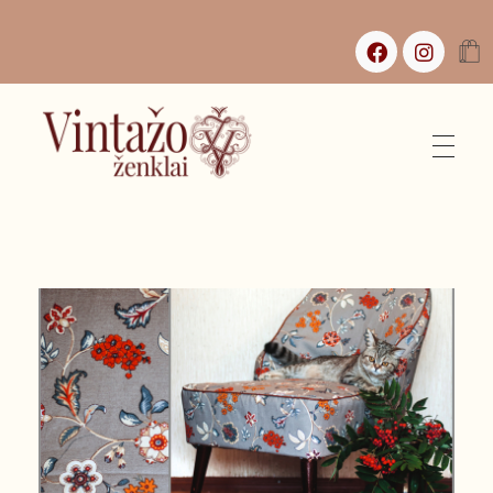
Vintažo Ženklai
Vintažas, istorijos ir jaukūs namai