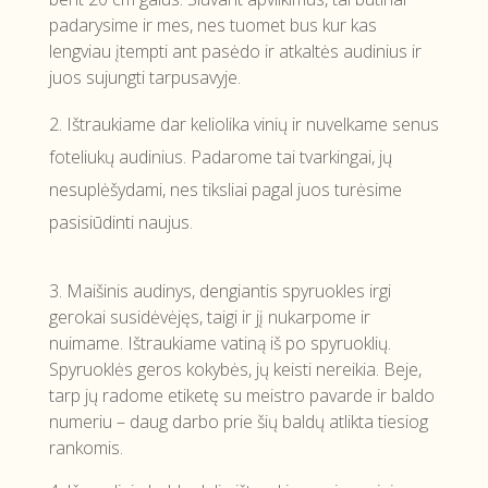
padarysime ir mes, nes tuomet bus kur kas
lengviau įtempti ant pasėdo ir atkaltės audinius ir
juos sujungti tarpusavyje.
Ištraukiame dar keliolika vinių ir nuvelkame senus
foteliukų audinius. Padarome tai tvarkingai, jų
nesuplėšydami, nes tiksliai pagal juos turėsime
pasisiūdinti naujus.
3. Maišinis audinys, dengiantis spyruokles irgi
gerokai susidėvėjęs, taigi ir jį nukarpome ir
nuimame. Ištraukiame vatiną iš po spyruoklių.
Spyruoklės geros kokybės, jų keisti nereikia. Beje,
tarp jų radome etiketę su meistro pavarde ir baldo
numeriu – daug darbo prie šių baldų atlikta tiesiog
rankomis.