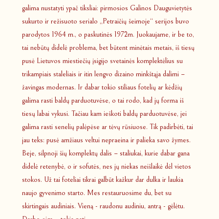
galima nustatyti ypač tiksliai: pirmosios Galinos Dauguvietytės
sukurto ir režisuoto serialo „Petraičių šeimoje“ serijos buvo
parodytos 1964 m., o paskutinės 1972m. Juokaujame, ir be to,
tai nebūtų didelė problema, bet būtent minėtais metais, iš tiesų
pusė Lietuvos miestiečių įsigijo svetainės komplektėlius su
trikampiais staleliais ir itin lengvo dizaino minkštąja dalimi –
žavingas modernas. Ir dabar tokio stiliaus fotelių ar kėdžių
galima rasti baldų parduotuvėse, o tai rodo, kad jų forma iš
tiesų labai vykusi. Tačiau kam ieškoti baldų parduotuvėse, jei
galima rasti senelių palėpėse ar tėvų rūsiuose. Tik padirbėti, tai
jau teks: pusė amžiaus veltui nepraeina ir palieka savo žymes.
Beje, silpnoji šių komplektų dalis – staliukai, kurie dabar gana
didelė retenybė, o ir sofutės, nes jų niekas neišlaikė dėl vietos
stokos. Už tai foteliai tikrai galbūt kažkur dar dulka ir laukia
naujo gyvenimo starto. Mes restauruosime du, bet su
skirtingais audiniais. Vieną - raudonu audiniu, antrą - gėlėtu.