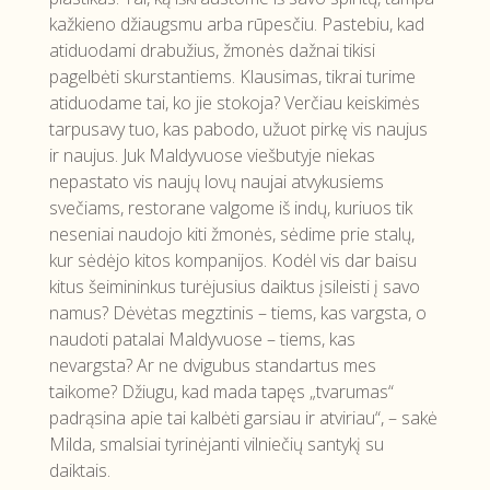
kažkieno džiaugsmu arba rūpesčiu. Pastebiu, kad
atiduodami drabužius, žmonės dažnai tikisi
pagelbėti skurstantiems. Klausimas, tikrai turime
atiduodame tai, ko jie stokoja? Verčiau keiskimės
tarpusavy tuo, kas pabodo, užuot pirkę vis naujus
ir naujus. Juk Maldyvuose viešbutyje niekas
nepastato vis naujų lovų naujai atvykusiems
svečiams, restorane valgome iš indų, kuriuos tik
neseniai naudojo kiti žmonės, sėdime prie stalų,
kur sėdėjo kitos kompanijos. Kodėl vis dar baisu
kitus šeimininkus turėjusius daiktus įsileisti į savo
namus? Dėvėtas megztinis – tiems, kas vargsta, o
naudoti patalai Maldyvuose – tiems, kas
nevargsta? Ar ne dvigubus standartus mes
taikome? Džiugu, kad mada tapęs „tvarumas“
padrąsina apie tai kalbėti garsiau ir atviriau“, – sakė
Milda, smalsiai tyrinėjanti vilniečių santykį su
daiktais.