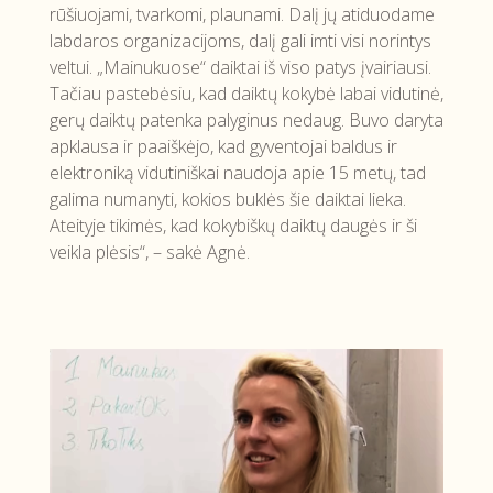
rūšiuojami, tvarkomi, plaunami. Dalį jų atiduodame
labdaros organizacijoms, dalį gali imti visi norintys
veltui. „Mainukuose“ daiktai iš viso patys įvairiausi.
Tačiau pastebėsiu, kad daiktų kokybė labai vidutinė,
gerų daiktų patenka palyginus nedaug. Buvo daryta
apklausa ir paaiškėjo, kad gyventojai baldus ir
elektroniką vidutiniškai naudoja apie 15 metų, tad
galima numanyti, kokios buklės šie daiktai lieka.
Ateityje tikimės, kad kokybiškų daiktų daugės ir ši
veikla plėsis“, – sakė Agnė.