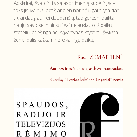
Apskritai, išvardinti visą asortimentą sudėtinga –
toks jis įvairus, bet šiandien norinčių gauti yra dar
tikrai daugiau nei duodančių, tad geresni daiktai
naujų savo šeimininkų ilgai nelaukia, o iš daiktų
stotelių, priešinga nei sąvartynas kryptimi išvyksta
ženkli dalis kažkam nereikalingų daiktų.
Rasa ŽEMAITIENĖ
Autorės ir pašnekovių archyvo nuotraukos
Rubriką "Tvarios kultūros žingsniai" remia