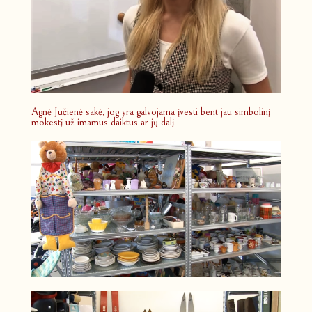
Agnė Jučienė sakė, jog yra galvojama įvesti bent jau simbolinį
mokestį už imamus daiktus ar jų dalį.