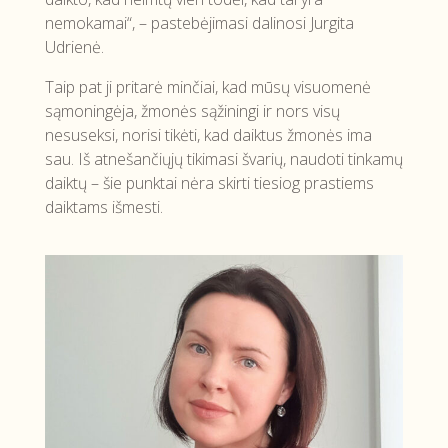
nemokamai“, – pastebėjimasi dalinosi Jurgita
Udrienė.
Taip pat ji pritarė minčiai, kad mūsų visuomenė
sąmoningėja, žmonės sąžiningi ir nors visų
nesuseksi, norisi tikėti, kad daiktus žmonės ima
sau. Iš atnešančiųjų tikimasi švarių, naudoti tinkamų
daiktų – šie punktai nėra skirti tiesiog prastiems
daiktams išmesti.