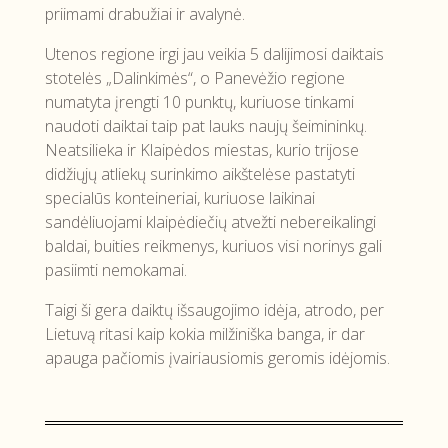
priimami drabužiai ir avalynė.
Utenos regione irgi jau veikia 5 dalijimosi daiktais
stotelės „Dalinkimės“, o Panevėžio regione
numatyta įrengti 10 punktų, kuriuose tinkami
naudoti daiktai taip pat lauks naujų šeimininkų.
Neatsilieka ir Klaipėdos miestas, kurio trijose
didžiųjų atliekų surinkimo aikštelėse pastatyti
specialūs konteineriai, kuriuose laikinai
sandėliuojami klaipėdiečių atvežti nebereikalingi
baldai, buities reikmenys, kuriuos visi norinys gali
pasiimti nemokamai.
Taigi ši gera daiktų išsaugojimo idėja, atrodo, per
Lietuvą ritasi kaip kokia milžiniška banga, ir dar
apauga pačiomis įvairiausiomis geromis idėjomis.