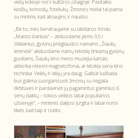
vietą kokioje nors kultūros įstaigoje. Pasitaiko
kėdžių, komodų, foteliukų. Žmonės mielai tai paima
su mintimi, kad atnaujins ir naudos.
„Be to, mes bendraujame su labdaros fondu
„Maisto bankas“ – atiduodame jiems 0,5 l
stiklainius, gyvūnų prieglaudos namams „Šiaulių
letenėlė“ atiduodame namų tekstilę tinkamą gyvūnų
guoliams, Šiaulių kino meno muziejui kartais
atitenka retesni magnetofonai, ar kitokia sena kino
technika. Veiklų ir idėjų yra daug. Galbūt kažkada
bus galima suorganizuoti žmonių su negalia
dirbtuves ir pardavinėti jų pagamintus gaminius iš
senų daiktų – tokios veiklos labai populiarios
užsienyje“, – mintimis dalijosi Jurgita ir labai norisi
tikėti, kad taip ir nutiks.