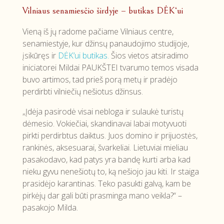
Vilniaus senamiesčio širdyje – butikas DĖK‘ui
Vieną iš jų radome pačiame Vilniaus centre,
senamiestyje, kur džinsų panaudojimo studijoje,
įsikūręs ir
DĖK’ui butikas.
Šios vietos atsiradimo
iniciatorei Mildai PAUKŠTEI tvarumo temos visada
buvo artimos, tad prieš porą metų ir pradėjo
perdirbti vilniečių nešiotus džinsus.
„Įdėja pasirodė visai nebloga ir sulaukė turistų
dėmesio. Vokiečiai, skandinavai labai motyvuoti
pirkti perdirbtus daiktus. Juos domino ir prijuostės,
rankinės, aksesuarai, švarkeliai. Lietuviai mieliau
pasakodavo, kad patys yra bandę kurti arba kad
nieku gyvu nenešiotų to, ką nešiojo jau kiti. Ir staiga
prasidėjo karantinas. Teko pasukti galvą, kam be
pirkėjų dar gali būti prasminga mano veikla?“ –
pasakojo Milda.