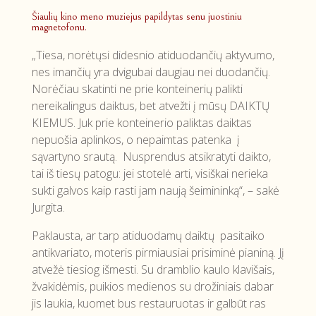
Šiaulių kino meno muziejus papildytas senu juostiniu
magnetofonu.
„Tiesa, norėtųsi didesnio atiduodančių aktyvumo,
nes imančių yra dvigubai daugiau nei duodančių.
Norėčiau skatinti ne prie konteinerių palikti
nereikalingus daiktus, bet atvežti į mūsų DAIKTŲ
KIEMUS. Juk prie konteinerio paliktas daiktas
nepuošia aplinkos, o nepaimtas patenka į
sąvartyno srautą. Nusprendus atsikratyti daikto,
tai iš tiesų patogu: jei stotelė arti, visiškai nerieka
sukti galvos kaip rasti jam naują šeimininką“, – sakė
Jurgita.
Paklausta, ar tarp atiduodamų daiktų pasitaiko
antikvariato, moteris pirmiausiai prisiminė pianiną. Jį
atvežė tiesiog išmesti. Su dramblio kaulo klavišais,
žvakidėmis, puikios medienos su drožiniais dabar
jis laukia, kuomet bus restauruotas ir galbūt ras