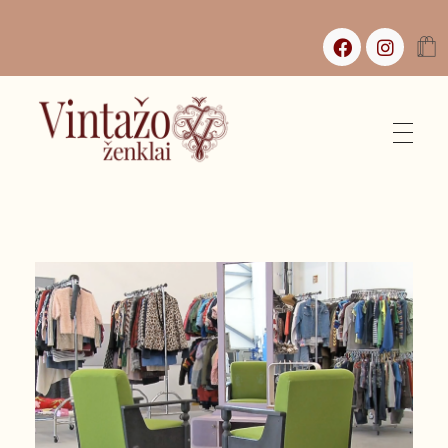
Vintažo Ženklai
Vintažas, istorijos ir jaukūs namai