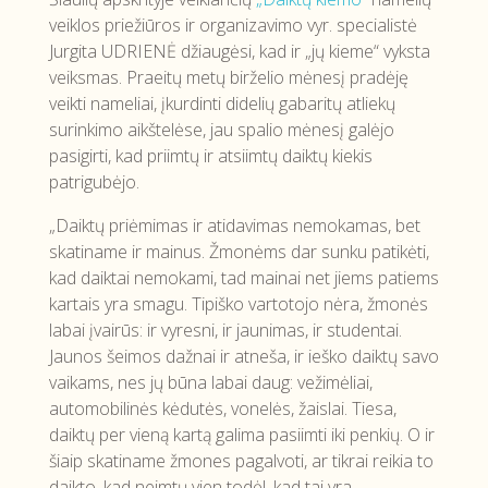
veiklos priežiūros ir organizavimo vyr. specialistė
Jurgita UDRIENĖ džiaugėsi, kad ir „jų kieme“ vyksta
veiksmas. Praeitų metų birželio mėnesį pradėję
veikti nameliai, įkurdinti didelių gabaritų atliekų
surinkimo aikštelėse, jau spalio mėnesį galėjo
pasigirti, kad priimtų ir atsiimtų daiktų kiekis
patrigubėjo.
„Daiktų priėmimas ir atidavimas nemokamas, bet
skatiname ir mainus. Žmonėms dar sunku patikėti,
kad daiktai nemokami, tad mainai net jiems patiems
kartais yra smagu. Tipiško vartotojo nėra, žmonės
labai įvairūs: ir vyresni, ir jaunimas, ir studentai.
Jaunos šeimos dažnai ir atneša, ir ieško daiktų savo
vaikams, nes jų būna labai daug: vežimėliai,
automobilinės kėdutės, vonelės, žaislai. Tiesa,
daiktų per vieną kartą galima pasiimti iki penkių. O ir
šiaip skatiname žmones pagalvoti, ar tikrai reikia to
daikto, kad neimtų vien todėl, kad tai yra