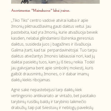
Asortimentas "Mainukuose" labai įvairus.
„Tiko Tiks“ centro vadovė atvirai kalba ir apie
žmonių piktnaudžiavimą gauti daktus veltui. Jau
pastebėta, kad yra žmonių, kurie atvažiuoja beveik
kasdien, nelabai gilindamiesi išsirenka geresnius
daiktus, susideda juos į bagažines ir išvažiuoja.
Galima įtarti, kad tai perpardavinėtojai. Tuo tarpu
daiktus atvežantys žmonės labiausiai nori, kad jų
daiktai pasiektų tuos, kam jų iš tiesų reikia. Todėl
jau galvojama bent apie simbolinį mokestį, kuris
galbūt drausmintų žmones, o ir dabar imamų
daiktų kiekis ribojamas.
Agnė sakė nepastebėjusi tarp daiktų kiek
vertingesnio antikvariato ar vintažo, bet pasitaiko
tarybinių rusiškų baldų ir tarybinio laikmečio
drabužių, taip pat šviestuvų ir neblogų paveikslų.