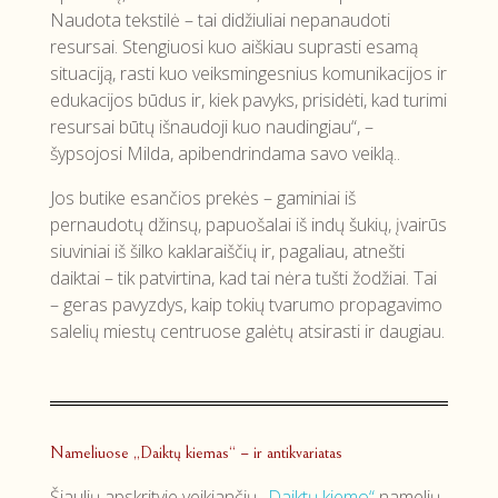
Naudota tekstilė – tai didžiuliai nepanaudoti
resursai. Stengiuosi kuo aiškiau suprasti esamą
situaciją, rasti kuo veiksmingesnius komunikacijos ir
edukacijos būdus ir, kiek pavyks, prisidėti, kad turimi
resursai būtų išnaudoji kuo naudingiau“, –
šypsojosi Milda, apibendrindama savo veiklą..
Jos butike esančios prekės – gaminiai iš
pernaudotų džinsų, papuošalai iš indų šukių, įvairūs
siuviniai iš šilko kaklaraiščių ir, pagaliau, atnešti
daiktai – tik patvirtina, kad tai nėra tušti žodžiai. Tai
– geras pavyzdys, kaip tokių tvarumo propagavimo
salelių miestų centruose galėtų atsirasti ir daugiau.
Nameliuose „Daiktų kiemas“ – ir antikvariatas
Šiaulių apskrityje veikiančių
„Daiktų kiemo“
namelių