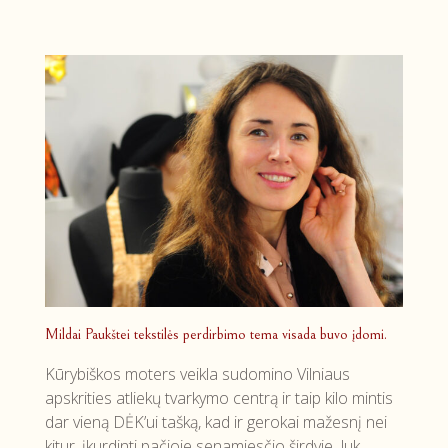
Mildai Paukštei tekstilės perdirbimo tema visada buvo įdomi.
Kūrybiškos moters veikla sudomino Vilniaus
apskrities atliekų tvarkymo centrą ir taip kilo mintis
dar vieną DĖK’ui tašką, kad ir gerokai mažesnį nei
kitur, įkurdinti pačioje senamiesčio širdyje. Juk