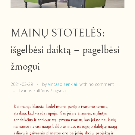
MAINŲ STOTELĖS:
išgelbėsi daiktą – pagelbėsi
žmogui
2021-03-29
by
Vintažo ženklai
with
no comment
Tvarios kultūros žingsniai
Kai manęs klausia, kodėl mums parūpo tvarumo temos,
atsakau, kad visada rūpėjo. Kas jei ne žmonės, mylintys
sendaikčius ir antikvariatą, gyvena tvariau, kas jei ne tie, kurių
namuose nerasi naujo baldo ar indo, išsaugojo dalelytę naujų
žaliavų ir gaivesnio planetos oro be jokių akcijų, projektų ir