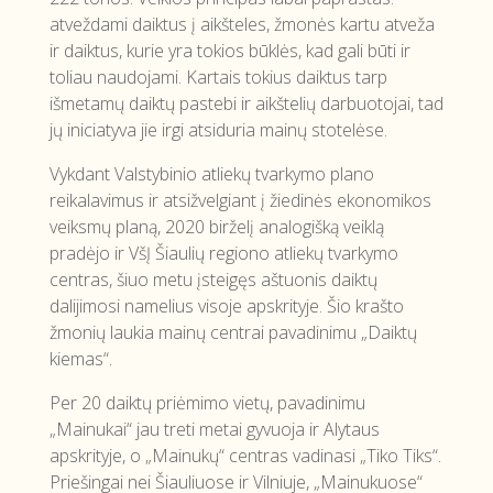
atveždami daiktus į aikšteles, žmonės kartu atveža
ir daiktus, kurie yra tokios būklės, kad gali būti ir
toliau naudojami. Kartais tokius daiktus tarp
išmetamų daiktų pastebi ir aikštelių darbuotojai, tad
jų iniciatyva jie irgi atsiduria mainų stotelėse.
Vykdant Valstybinio atliekų tvarkymo plano
reikalavimus ir atsižvelgiant į žiedinės ekonomikos
veiksmų planą, 2020 birželį analogišką veiklą
pradėjo ir VšĮ Šiaulių regiono atliekų tvarkymo
centras, šiuo metu įsteigęs aštuonis daiktų
dalijimosi namelius visoje apskrityje. Šio krašto
žmonių laukia mainų centrai pavadinimu „Daiktų
kiemas“.
Per 20 daiktų priėmimo vietų, pavadinimu
„Mainukai“ jau treti metai gyvuoja ir Alytaus
apskrityje, o „Mainukų“ centras vadinasi „Tiko Tiks“.
Priešingai nei Šiauliuose ir Vilniuje, „Mainukuose“