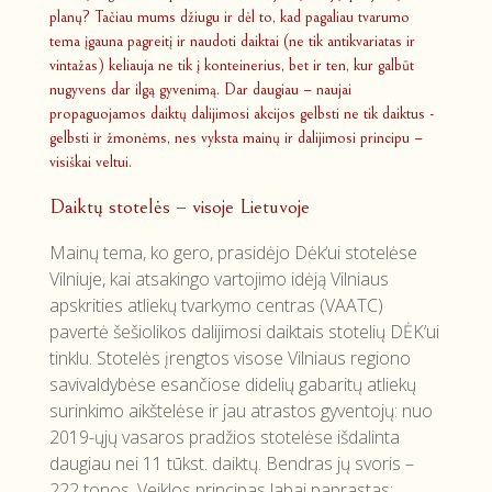
planų? Tačiau mums džiugu ir dėl to, kad pagaliau tvarumo
tema įgauna pagreitį ir naudoti daiktai (ne tik antikvariatas ir
vintažas) keliauja ne tik į konteinerius, bet ir ten, kur galbūt
nugyvens dar ilgą gyvenimą. Dar daugiau – naujai
propaguojamos daiktų dalijimosi akcijos gelbsti ne tik daiktus -
gelbsti ir žmonėms, nes vyksta mainų ir dalijimosi principu –
visiškai veltui.
Daiktų stotelės – visoje Lietuvoje
Mainų tema, ko gero, prasidėjo Dėk‘ui stotelėse
Vilniuje, kai atsakingo vartojimo idėją Vilniaus
apskrities atliekų tvarkymo centras (VAATC)
pavertė šešiolikos dalijimosi daiktais stotelių DĖK’ui
tinklu. Stotelės įrengtos visose Vilniaus regiono
savivaldybėse esančiose didelių gabaritų atliekų
surinkimo aikštelėse ir jau atrastos gyventojų: nuo
2019-ųjų vasaros pradžios stotelėse išdalinta
daugiau nei 11 tūkst. daiktų. Bendras jų svoris –
222 tonos. Veiklos principas labai paprastas: