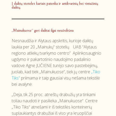
Į daiktų stoteles kartais patenka ir antikvarinių bei vintažinių
daiktų.
„Mainukuose“ geri daiktai ilgai neužsibūna
Nesnaudžia ir Alytaus apskritis, kurioje daiktų
laukia per 20 „Mainukų“ stotelių. UAB “Alytaus
regiono atliekų tvarkymo centro” Aplinkosauginio
ugdymo ir pakartotinio naudojimo padalinio
vadovė Agnė JUČIENĖ turėjo savo pastebėjimų,
juolab, kad tiek „Mainukuose“, tiek jų centre
„Tiko
Tiks“
priimama ir taip gausiai visų nešama tekstilė
bei avalynė.
„Deja, tik 25 proc. atneštų drabužių yra tinkami
toliau naudoti ir pasilieka „Mainukuose“. Centre
„Tiko Tiks“ atnešami ir iš tekstilės konteinerių
suplaukiantys drabužiai iš viso yra kruopščiai