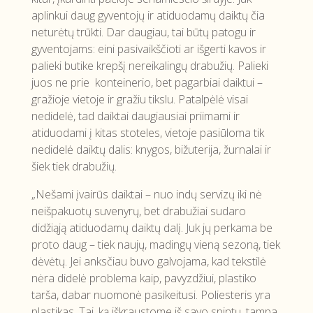
aplinkui daug gyventojų ir atiduodamų daiktų čia
neturėtų trūkti. Dar daugiau, tai būtų patogu ir
gyventojams: eini pasivaikščioti ar išgerti kavos ir
palieki butike krepšį nereikalingų drabužių. Palieki
juos ne prie konteinerio, bet pagarbiai daiktui –
gražioje vietoje ir gražiu tikslu.
Patalpėlė visai
nedidelė, tad daiktai daugiausiai priimami ir
atiduodami į kitas stoteles, vietoje pasiūloma tik
nedidelė daiktų dalis: knygos, bižuterija, žurnalai ir
šiek tiek drabužių.
„Nešami įvairūs daiktai – nuo indų servizų iki nė
neišpakuotų suvenyrų, bet drabužiai sudaro
didžiąją atiduodamų daiktų dalį. Juk jų perkama be
proto daug – tiek naujų, madingų vieną sezoną, tiek
dėvėtų. Jei anksčiau buvo galvojama, kad tekstilė
nėra didelė problema kaip, pavyzdžiui, plastiko
tarša, dabar nuomonė pasikeitusi. Poliesteris yra
plastikas. Tai, ką iškraustome iš savo spintų, tampa