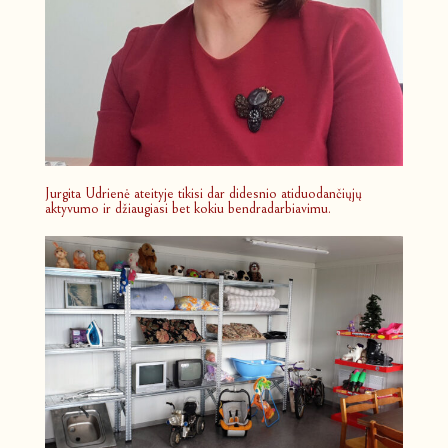
Jurgita Udrienė ateityje tikisi dar didesnio atiduodančiųjų
aktyvumo ir džiaugiasi bet kokiu bendradarbiavimu.