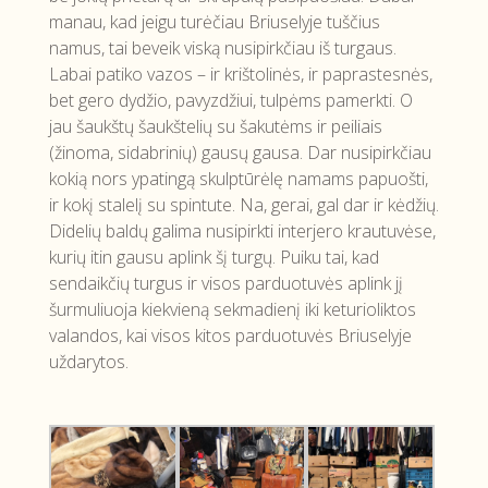
manau, kad jeigu turėčiau Briuselyje tuščius
namus, tai beveik viską nusipirkčiau iš turgaus.
Labai patiko vazos – ir krištolinės, ir paprastesnės,
bet gero dydžio, pavyzdžiui, tulpėms pamerkti. O
jau šaukštų šaukštelių su šakutėms ir peiliais
(žinoma, sidabrinių) gausų gausa. Dar nusipirkčiau
kokią nors ypatingą skulptūrėlę namams papuošti,
ir kokį stalelį su spintute. Na, gerai, gal dar ir kėdžių.
Didelių baldų galima nusipirkti interjero krautuvėse,
kurių itin gausu aplink šį turgų. Puiku tai, kad
sendaikčių turgus ir visos parduotuvės aplink jį
šurmuliuoja kiekvieną sekmadienį iki keturioliktos
valandos, kai visos kitos parduotuvės Briuselyje
uždarytos.