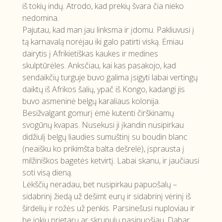
iš tokių indų. Atrodo, kad prekių švara čia nieko
nedomina.
Pajutau, kad man jau linksma ir įdomu. Pakliuvusi į
tą karnavalą norėjau iki galo patirti viską. Ėmiau
dairytis į Afrikietiškas kaukes ir medines
skulptūrėles. Anksčiau, kai kas pasakojo, kad
sendaikčių turguje buvo galima įsigyti labai vertingų
daiktų iš Afrikos šalių, ypač iš Kongo, kadangi jis
buvo asmeninė belgų karaliaus kolonija.
Besižvalgant gomurį ėmė kutenti čirškinamų
svogūnų kvapas. Nusekusi ji įkandin nusipirkau
didžiulį belgų liaudies sumuštinį su boudin blanc
(neaišku ko prikimšta balta dešrelė), įsprausta į
milžiniškos bagetės ketvirtį. Labai skanu, ir jaučiausi
soti visą dieną.
Lėkščių neradau, bet nusipirkau papuošalų –
sidabrinį žiedą už dešimt eurų ir sidabrinį vėrinį iš
širdelių ir rožės už penkis. Parsinešusi nuploviau ir
be jokių prietarų ar skrupulų pasipuošiau. Dabar