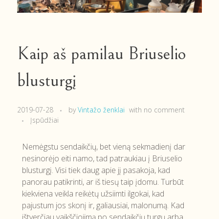
Kaip aš pamilau Briuselio
blusturgį
2019-07-28
by
Vintažo ženklai
with
no comment
Įspūdžiai
Nemėgstu sendaikčių, bet vieną sekmadienį dar
nesinorėjo eiti namo, tad patraukiau į Briuselio
blusturgį. Visi tiek daug apie jį pasakoja, kad
panorau patikrinti, ar iš tiesų taip įdomu. Turbūt
kiekviena veikla reikėtų užsiimti ilgokai, kad
pajustum jos skonį ir, galiausiai, malonumą. Kad
ištverčiau vaikščiojimą po sendaikčių turgų arba,