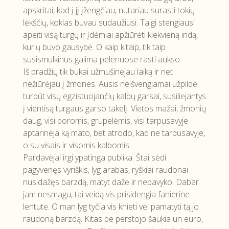
apskritai, kad į jį įžengčiau, nutariau surasti tokių
lėkščių, kokias buvau sudaužiusi. Taigi stengiausi
apeiti visą turgų ir įdėmiai apžiūrėti kiekvieną indą,
kurių buvo gausybė. O kaip kitaip, tik taip
susismulkinus galima pelenuose rasti aukso.
Iš pradžių tik bukai užmušinėjau laiką ir net
nežiūrėjau į žmones. Ausis neišvengiamai užpildė
turbūt visų egzistuojančių kalbų garsai, susiliejantys
į vientisą turgaus garso takelį. Vietos mažai, žmonių
daug, visi poromis, grupelėmis, visi tarpusavyje
aptarinėja ką mato, bet atrodo, kad ne tarpusavyje,
o su visais ir visomis kalbomis.
Pardavėjai irgi ypatinga publika. Štai sėdi
pagyvenęs vyriškis, lyg arabas, ryškiai raudonai
nusidažęs barzdą, matyt dažė ir nepavyko. Dabar
jam nesmagu, tai veidą vis prisidengia fanierine
lentute. O man lyg tyčia vis knieti vėl pamatyti tą jo
raudoną barzdą. Kitas be perstojo šaukia un euro,