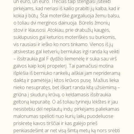
un euro, un euro. Trečias taip stengiasi įsiteikti
pirkėjams, kad neriasi iš kailio prabilti jų kalba, kad ir
kokia ji būtų. Štai moteriškė gargaliuoja žemu balsu,
o toliau dvi merginos dainuoja. Būrelis žmonių
stovi ir klausosi. Atokiau, prie drabužių kaugės,
suklupusios gal keturios moteriškės su burkomis,
vis rausiasi ir ieško ko nors tinkamo. Vienos iš jų
atsivestas gal ketverių berniukas irgi randa ką veikti
– išsitraukia gal F dydžio liemenėlę ir suka sau virš
galvos kaip kokį propelerį. Tai pamačiusi motina
išplėšia iš berniuko rankelių aiškiai jam neprideramą
daiktą ir pamėtėja į kitos krūvos pusę. Mažius lieka
nieko nesupratęs, bet iškart randa kitą užsiėmimą –
griūna į skudurų krūvą, o keldamasis išsitraukia
geltoną kepuraitę. O aš toliau tyrinėju lėkštes ir jau
nesistebiu dėl neplautų indų: pirkėjams paliekamas
malonumas spėlioti nuo kurių laikų puodeliuose
priskretę kavos tirščiai ir kas galėjo prieš
penkiasdešimt ar net visą šimtą metų ką nors srėbti