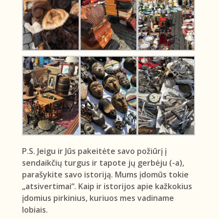
P.S. Jeigu ir Jūs pakeitėte savo požiūrį į
sendaikčių turgus ir tapote jų gerbėju (-a),
parašykite savo istoriją. Mums įdomūs tokie
„atsivertimai“. Kaip ir istorijos apie kažkokius
įdomius pirkinius, kuriuos mes vadiname
lobiais.