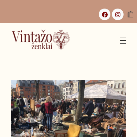
Vintažo Ženklai
Vintažas, istorijos ir jaukūs namai