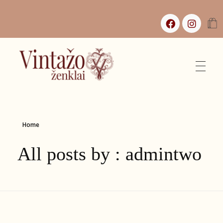
Vintažo Ženklai
Vintažas, istorijos ir jaukūs namai
Home
All posts by : admintwo