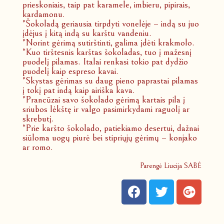
prieskoniais, taip pat karamele, imbieru, pipirais,
kardamonu.
*Šokoladą geriausia tirpdyti vonelėje – indą su juo
įdėjus į kitą indą su karštu vandeniu.
*Norint gėrimą sutirštinti, galima įdėti krakmolo.
*Kuo tirštesnis karštas šokoladas, tuo į mažesnį
puodelį pilamas. Italai renkasi tokio pat dydžio
puodelį kaip espreso kavai.
*Skystas gėrimas su daug pieno paprastai pilamas
į tokį pat indą kaip airiška kava.
*Prancūzai savo šokolado gėrimą kartais pila į
sriubos lėkštę ir valgo pasimirkydami raguolį ar
skrebutį.
*Prie karšto šokolado, patiekiamo desertui, dažnai
siūloma uogų piurė bei stipriųjų gėrimų – konjako
ar romo.
Parengė Liucija SABĖ