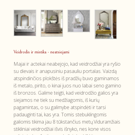
Veidrodis ir mistika - neatsiejami
Majai ir actekai neabejojo, kad veidrodžiai yra ryšio
su dievais ir anapusiniu pasauliu portalas. Vaizdą
atspindinčios plokštės iš pradžių buvo gaminamos
iš metalo, pirito, o kinai juos nuo labai seno gamino
iš bronzos. Galime teigti, kad veidrodžio galios yra
siejamos ne tiek su medžiagomis, iš kurių
pagamintas, o su galimybe atspindėti ir tarsi
padauginti tai, kas yra. Tomis stebuklingomis
galiomis tikima jau 8 tūkstančius metų.Viduramžiais
stikliniai veidrodžiai išvis išnyko, nes kone visos