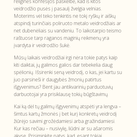
religinės konfesijos paskelbė, kad iš kitos
veidrodžio pusės į pasaulį žvelgia velnias.
Moterims vėl teko tenkintis ne tokį ryškų ir aiškų
atspindį turinčiais poliruoto metalo veidrodžiais ar
net dubenėliais su vandeniu. To laikotarpio teismo
raštuose tarp raganos maginių reikmenų yra
įvardyta ir veidrodžio šukė.
Mūsų laikais veidrodžiai irgi nėra tokie patys kaip
kiti daiktai, jų galimos galios dar tebekelia daug
spėlionių. Išsirenki seną veidrodį, o kas, jei kartu su
juo parsineši ir daugybės žmonių patirtus
išgyvenimus? Bent jau antikvarinių parduotuvių
darbuotojai yra prisiklausę tokių būgštavimų.
Kai ką dėl tų galimų išgyvenimų atspėti yra lengva –
šimtus kartų žmonės į bet kurį konkretų veidrodį
žiūrėjo savimi grožėdamiesi arba gražindamiesi.
Kur kas rečiau – nusivylę, liūdni ar su ašaromis
akyse. Prisiminkite patys, kad, esant tokiai