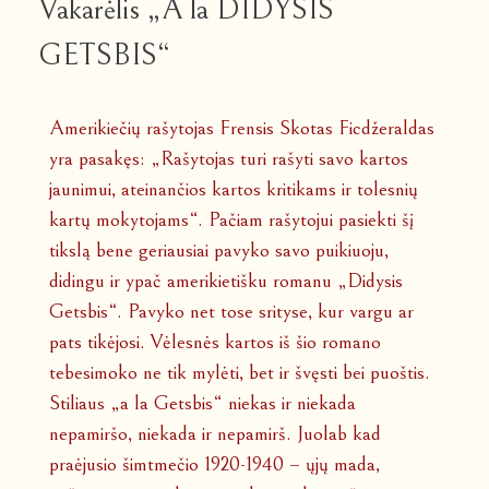
Vakarėlis „A la DIDYSIS
GETSBIS“
Amerikiečių rašytojas Frensis Skotas Ficdžeraldas
yra pasakęs: „Rašytojas turi rašyti savo kartos
jaunimui, ateinančios kartos kritikams ir tolesnių
kartų mokytojams“. Pačiam rašytojui pasiekti šį
tikslą bene geriausiai pavyko savo puikiuoju,
didingu ir ypač amerikietišku romanu „Didysis
Getsbis“. Pavyko net tose srityse, kur vargu ar
pats tikėjosi. Vėlesnės kartos iš šio romano
tebesimoko ne tik mylėti, bet ir švęsti bei puoštis.
Stiliaus „a la Getsbis“ niekas ir niekada
nepamiršo, niekada ir nepamirš. Juolab kad
praėjusio šimtmečio 1920-1940 – ųjų mada,