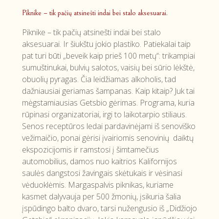
Piknike – tik pačių atsinešti indai bei stalo aksesuarai.
Piknike – tik pačių atsinešti indai bei stalo
aksesuarai. Ir šiukštu jokio plastiko. Patiekalai taip
pat turi būti „beveik kaip prieš 100 metų“: trikampiai
sumuštinukai, bulvių salotos, vaisių bei sūrio lėkštė,
obuolių pyragas. Čia leidžiamas alkoholis, tad
dažniausiai geriamas šampanas. Kaip kitaip? Juk tai
mėgstamiausias Getsbio gėrimas. Programa, kuria
rūpinasi organizatoriai, irgi to laikotarpio stiliaus.
Senos receptūros ledai pardavinėjami iš senoviško
vežimaičio, ponai gėrisi įvairiomis senovinių daiktų
ekspozicijomis ir ramstosi į šimtamečius
automobilius, damos nuo kaitrios Kalifornijos
saulės dangstosi žavingais skėtukais ir vėsinasi
vėduoklėmis. Margaspalvis piknikas, kuriame
kasmet dalyvauja per 500 žmonių, įsikuria šalia
įspūdingo balto dvaro, tarsi nužengusio iš „Didžiojo