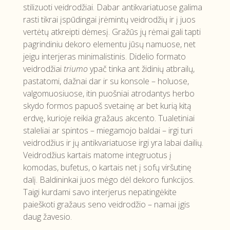
stilizuoti veidrodžiai. Dabar antikvariatuose galima
rasti tikrai įspūdingai įrėmintų veidrodžių ir į juos
vertėtų atkreipti dėmesį. Gražūs jų rėmai gali tapti
pagrindiniu dekoro elementu jūsų namuose, net
jeigu interjeras minimalistinis. Didelio formato
veidrodžiai
triumo
ypač tinka ant židinių atbrailų,
pastatomi, dažnai dar ir su konsole – holuose,
valgomuosiuose, itin puošniai atrodantys herbo
skydo formos papuoš svetainę ar bet kurią kitą
erdvę, kurioje reikia gražaus akcento. Tualetiniai
staleliai ar spintos – miegamojo baldai – irgi turi
veidrodžius ir jų antikvariatuose irgi yra labai dailių.
Veidrodžius kartais matome integruotus į
komodas, bufetus, o kartais net į sofų viršutinę
dalį. Baldininkai juos mėgo dėl dekoro funkcijos.
Taigi kurdami savo interjerus nepatingėkite
paieškoti gražaus seno veidrodžio – namai įgis
daug žavesio.