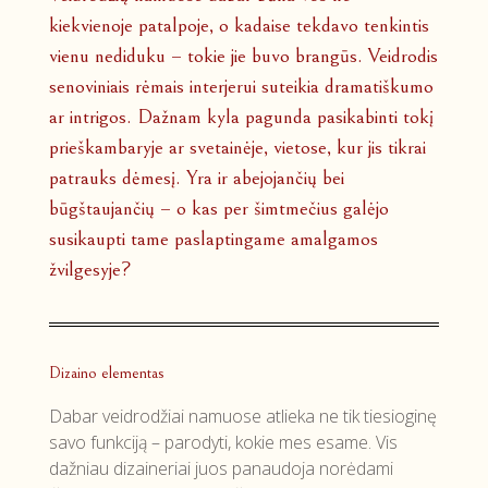
kiekvienoje patalpoje, o kadaise tekdavo tenkintis
vienu nediduku – tokie jie buvo brangūs. Veidrodis
senoviniais rėmais interjerui suteikia dramatiškumo
ar intrigos. Dažnam kyla pagunda pasikabinti tokį
prieškambaryje ar svetainėje, vietose, kur jis tikrai
patrauks dėmesį. Yra ir abejojančių bei
būgštaujančių – o kas per šimtmečius galėjo
susikaupti tame paslaptingame amalgamos
žvilgesyje?
Dizaino elementas
Dabar veidrodžiai namuose atlieka ne tik tiesioginę
savo funkciją – parodyti, kokie mes esame. Vis
dažniau dizaineriai juos panaudoja norėdami