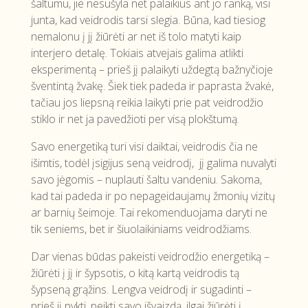
šaltumu, jie nesušyla net palaikius ant jo ranką, visi
junta, kad veidrodis tarsi slegia. Būna, kad tiesiog
nemalonu į jį žiūrėti ar net iš tolo matyti kaip
interjero detalę. Tokiais atvejais galima atlikti
eksperimentą – prieš jį palaikyti uždegtą bažnyčioje
šventintą žvakę. Šiek tiek padeda ir paprasta žvakė,
tačiau jos liepsną reikia laikyti prie pat veidrodžio
stiklo ir net ja pavedžioti per visą plokštumą.
Savo energetiką turi visi daiktai, veidrodis čia ne
išimtis, todėl įsigijus seną veidrodį, jį galima nuvalyti
savo jėgomis – nuplauti šaltu vandeniu. Sakoma,
kad tai padeda ir po nepageidaujamų žmonių vizitų
ar barnių šeimoje. Tai rekomenduojama daryti ne
tik seniems, bet ir šiuolaikiniams veidrodžiams.
Dar vienas būdas pakeisti veidrodžio energetiką –
žiūrėti į jį ir šypsotis, o kitą kartą veidrodis tą
šypseną grąžins. Lengva veidrodį ir sugadinti –
prieš jį pykti, peikti savo išvaizdą, ilgai žiūrėti į