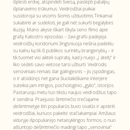
išplėsti erdvę, atspindėti šviesą, paslėpti patalpų
išplanavimo trūkumus. Veidrodžiai puikiai
susidoroja su visoms šiomis užduotimis.Tinkamai
sukabinti ar sudėlioti, jie gali net sukurti begalybės
iliuziją. Mano akyse iškart iškyla seno filmo apie
grafą Kaliostro epizodas – žavi grafo padėjėja
veidrodžių koridoriumi žingsniuoja nešina padėklu
su kalnu ką tik iš publikos surinktų brangenybių – ir
tik tuomet visi aikteli supratę, kad ji nuėjo „į ateitį“ ir
liko sėdėti savo vietose tarsi užburti. Veidrodis
senoviniais rėmais dar galingesnis – jis įspūdingas,
o ir atsidūręs net gana šiuolaikiškame interjere
suteikia jam intrigos, psichologinio „gylio“, istorijos.
Pastaruoju metu tuo tikslu naujus veidrodžius tapo
ir sendina. Praėjusio šimtmečio trečiajame
dešimtmetyje itin populiarūs buvo ovalūs ir apskriti
veidrodžiai, kuriuos pakeitė stačiakampiai. Amžiaus
viduryje išpopuliarėjo netaisyklingos formos, o nuo
aštuntojo dešimtmečio madingi tapo „senoviniai“