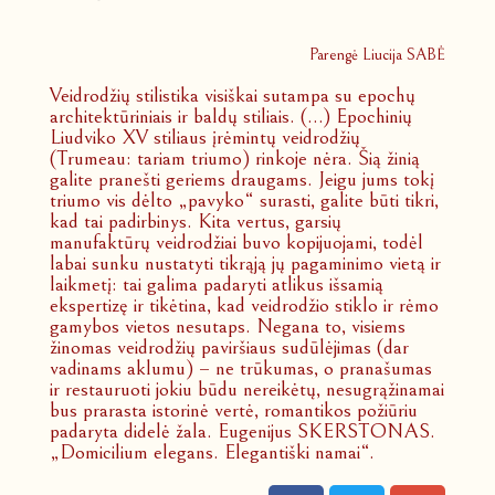
Parengė Liucija SABĖ
Veidrodžių stilistika visiškai sutampa su epochų
architektūriniais ir baldų stiliais. (…) Epochinių
Liudviko XV stiliaus įrėmintų veidrodžių
(Trumeau: tariam triumo) rinkoje nėra. Šią žinią
galite pranešti geriems draugams. Jeigu jums tokį
triumo vis dėlto „pavyko“ surasti, galite būti tikri,
kad tai padirbinys. Kita vertus, garsių
manufaktūrų veidrodžiai buvo kopijuojami, todėl
labai sunku nustatyti tikrąją jų pagaminimo vietą ir
laikmetį: tai galima padaryti atlikus išsamią
ekspertizę ir tikėtina, kad veidrodžio stiklo ir rėmo
gamybos vietos nesutaps. Negana to, visiems
žinomas veidrodžių paviršiaus sudūlėjimas (dar
vadinams aklumu) – ne trūkumas, o pranašumas
ir restauruoti jokiu būdu nereikėtų, nesugrąžinamai
bus prarasta istorinė vertė, romantikos požiūriu
padaryta didelė žala. Eugenijus SKERSTONAS.
„Domicilium elegans. Elegantiški namai“.