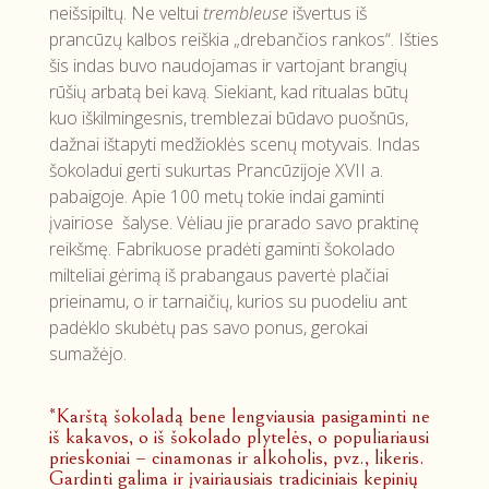
neišsipiltų. Ne veltui
trembleuse
išvertus iš
prancūzų kalbos reiškia „drebančios rankos“. Išties
šis indas buvo naudojamas ir vartojant brangių
rūšių arbatą bei kavą. Siekiant, kad ritualas būtų
kuo iškilmingesnis, tremblezai būdavo puošnūs,
dažnai ištapyti medžioklės scenų motyvais. Indas
šokoladui gerti sukurtas Prancūzijoje XVII a.
pabaigoje. Apie 100 metų tokie indai gaminti
įvairiose šalyse. Vėliau jie prarado savo praktinę
reikšmę. Fabrikuose pradėti gaminti šokolado
milteliai gėrimą iš prabangaus pavertė plačiai
prieinamu, o ir tarnaičių, kurios su puodeliu ant
padėklo skubėtų pas savo ponus, gerokai
sumažėjo.
*Karštą šokoladą bene lengviausia pasigaminti ne
iš kakavos, o iš šokolado plytelės, o populiariausi
prieskoniai – cinamonas ir alkoholis, pvz., likeris.
Gardinti galima ir įvairiausiais tradiciniais kepinių