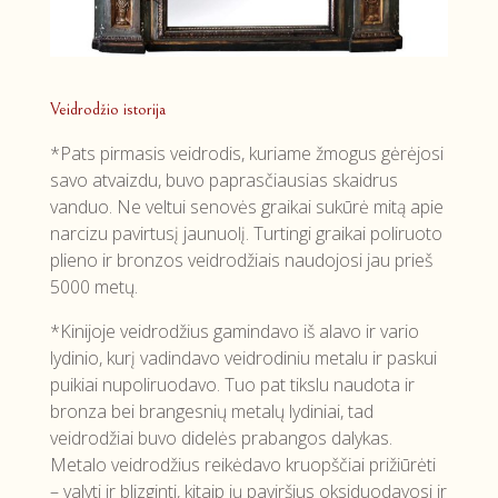
Veidrodžio istorija
*Pats pirmasis veidrodis, kuriame žmogus gėrėjosi
savo atvaizdu, buvo paprasčiausias skaidrus
vanduo. Ne veltui senovės graikai sukūrė mitą apie
narcizu pavirtusį jaunuolį. Turtingi graikai poliruoto
plieno ir bronzos veidrodžiais naudojosi jau prieš
5000 metų.
*Kinijoje veidrodžius gamindavo iš alavo ir vario
lydinio, kurį vadindavo veidrodiniu metalu ir paskui
puikiai nupoliruodavo. Tuo pat tikslu naudota ir
bronza bei brangesnių metalų lydiniai, tad
veidrodžiai buvo didelės prabangos dalykas.
Metalo veidrodžius reikėdavo kruopščiai prižiūrėti
– valyti ir blizginti, kitaip jų paviršius oksiduodavosi ir