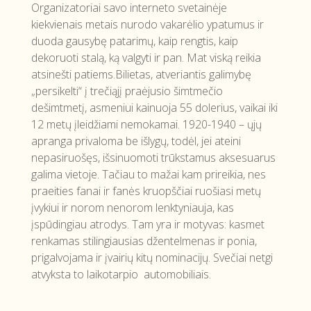
Organizatoriai savo interneto svetainėje
kiekvienais metais nurodo vakarėlio ypatumus ir
duoda gausybę patarimų, kaip rengtis, kaip
dekoruoti stalą, ką valgyti ir pan. Mat viską reikia
atsinešti patiems.Bilietas, atveriantis galimybę
„persikelti“ į trečiąjį praėjusio šimtmečio
dešimtmetį, asmeniui kainuoja 55 dolerius, vaikai iki
12 metų įleidžiami nemokamai. 1920-1940 – ųjų
apranga privaloma be išlygų, todėl, jei ateini
nepasiruošęs, išsinuomoti trūkstamus aksesuarus
galima vietoje. Tačiau to mažai kam prireikia, nes
praeities fanai ir fanės kruopščiai ruošiasi metų
įvykiui ir norom nenorom lenktyniauja, kas
įspūdingiau atrodys. Tam yra ir motyvas: kasmet
renkamas stilingiausias džentelmenas ir ponia,
prigalvojama ir įvairių kitų nominacijų. Svečiai netgi
atvyksta to laikotarpio automobiliais.