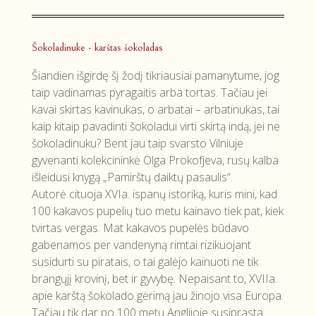
Šokoladinuke - karštas šokoladas
Šiandien išgirdę šį žodį tikriausiai pamanytume, jog
taip vadinamas pyragaitis arba tortas. Tačiau jei
kavai skirtas kavinukas, o arbatai – arbatinukas, tai
kaip kitaip pavadinti šokoladui virti skirtą indą, jei ne
šokoladinuku? Bent jau taip svarsto Vilniuje
gyvenanti kolekcininkė Olga Prokofjeva, rusų kalba
išleidusi knygą „Pamirštų daiktų pasaulis“.
Autorė cituoja XVIa. ispanų istoriką, kuris mini, kad
100 kakavos pupelių tuo metu kainavo tiek pat, kiek
tvirtas vergas. Mat kakavos pupelės būdavo
gabenamos per vandenyną rimtai rizikuojant
susidurti su piratais, o tai galėjo kainuoti ne tik
brangųjį krovinį, bet ir gyvybę. Nepaisant to, XVIIa.
apie karštą šokolado gėrimą jau žinojo visa Europa.
Tačiau tik dar po 100 metų Anglijoje susiprasta