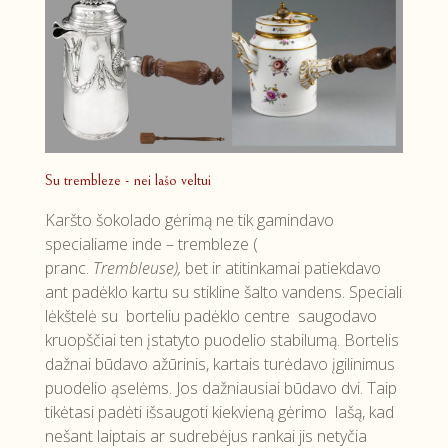
Su trembleze - nei lašo veltui
Karšto šokolado gėrimą ne tik gamindavo
specialiame inde – trembleze (
pranc.
Trembleuse),
bet ir atitinkamai patiekdavo
ant padėklo kartu su stikline šalto vandens. Speciali
lėkštelė su borteliu padėklo centre saugodavo
kruopščiai ten įstatyto puodelio stabilumą. Bortelis
dažnai būdavo ažūrinis, kartais turėdavo įgilinimus
puodelio ąselėms. Jos dažniausiai būdavo dvi. Taip
tikėtasi padėti išsaugoti kiekvieną gėrimo lašą, kad
nešant laiptais ar sudrebėjus rankai jis netyčia