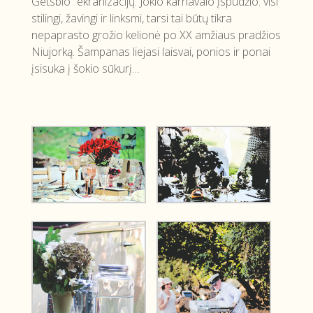
Getsbio“ ekranizacijų. Jokio karnavalo įspūdžio: visi
stilingi, žavingi ir linksmi, tarsi tai būtų tikra
nepaprasto grožio kelionė po XX amžiaus pradžios
Niujorką. Šampanas liejasi laisvai, ponios ir ponai
įsisuka į šokio sūkurį…