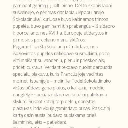
gaminant gėrimą į jį įpilti pieno. Dėl to skonis labai
sušvelnėjo, o gėrimas dar labiau išpopuliarėjo.
Šokoladinukai, kuriuose buvo kaitinamos trintos
pupelės, buvo gaminami itin prabangūs – iš sidabro
ir porceliano, nes XVIII a. Europoje atidarytos ir
pirmosios porceliano manufaktūros.
Pagaminti karštą šokoladą užtrukdavo, nes
išdžiovintas pupeles reikėdavo susmulkinti, po to
virti maišant su vandeniu, pienu ir prieskoniais,
pridėti cukraus. Verdant tekdavo nuolat darbuotis
specialiu plaktuvu, kuris Prancūzijoje vadintas
molinet, Ispanijoje – molinilla. Todėl šokoladinuko
viršus būdavo gana platus, o kai kurių modelių
dangtelyje specialiai plaktuvo koteliui paliekama
skylutė. Sukant kotelį tarp delnų, dantytas
plaktuvas indo viduje gamindavo putas. Paskutinį
kartą dažniausiai būdavo suplakama prieš
šeimininkų akis – patiekiant.