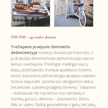
1920-1940 – ųjų mados akcentai
Trečiajame praėjusio šimtmečio
dešimtmetyje
moterys išsivaduoja iš korseto, o
jų drabužiai demonstruote demonstruoja, kad ne
liemuo svarbiausia. Priešingai: madinga siaurų
klubų, plokščiakrūtė, trumpai apsikirpusi moteris,
kurios šukuoseną dažnai dengia apvalaus varpelio
formos kepuraitė. Jai tinka vos dengiančios kelius
berankovės suknelėsprailgintu liemeniu. Vakarinės
– dažniausiai net svyrančios nuo karoliukų ir
žvynelių gausos, dieninės – plazdančios šifonu,
šilku ar satinu. Raštai geometriniai ir gėlių, bet jokių