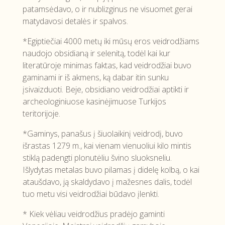
patamsėdavo, o ir nublizginus ne visuomet gerai
matydavosi detalės ir spalvos.
*Egiptiečiai 4000 metų iki mūsų eros veidrodžiams
naudojo obsidianą ir selenitą, todėl kai kur
literatūroje minimas faktas, kad veidrodžiai buvo
gaminami ir iš akmens, ką dabar itin sunku
įsivaizduoti. Beje, obsidiano veidrodžiai aptikti ir
archeologiniuose kasinėjimuose Turkijos
teritorijoje.
*Gaminys, panašus į šiuolaikinį veidrodį, buvo
išrastas 1279 m., kai vienam vienuoliui kilo mintis
stiklą padengti plonutėliu švino sluoksneliu.
Išlydytas metalas buvo pilamas į didelę kolbą, o kai
ataušdavo, ją skaldydavo į mažesnes dalis, todėl
tuo metu visi veidrodžiai būdavo įlenkti.
* Kiek vėliau veidrodžius pradėjo gaminti