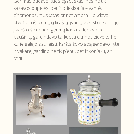
Gėrimas būdavo išties egzotiškas, nes ne tik
kakavos pupelės, bet ir prieskoniai– vanilė,
cinamonas, muskatas ar net ambra – būdavo
atvežami iš tolimųjų kraštų, įvairių valstybių kolonijų.
Į karšto šokolado gėrimą kartais dėdavo net
kiaušinių, gardindavo tarkuota citrinos žievele. Tie,
kurie galėjo sau leisti, karštą šokoladą gerdavo ryte
ir vakare, gardino ne tik pienu, bet ir konjaku, ar
šeriu.