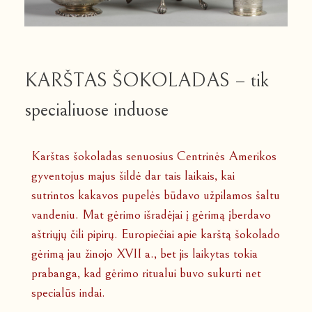
KARŠTAS ŠOKOLADAS – tik
specialiuose induose
Karštas šokoladas senuosius Centrinės Amerikos
gyventojus majus šildė dar tais laikais, kai
sutrintos kakavos pupelės būdavo užpilamos šaltu
vandeniu. Mat gėrimo išradėjai į gėrimą įberdavo
aštriųjų čili pipirų. Europiečiai apie karštą šokolado
gėrimą jau žinojo XVII a., bet jis laikytas tokia
prabanga, kad gėrimo ritualui buvo sukurti net
specialūs indai.