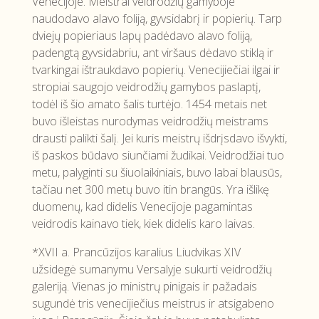
Venecijoje. Meistrai veidrodžių gamyboje
naudodavo alavo foliją, gyvsidabrį ir popierių. Tarp
dviejų popieriaus lapų padėdavo alavo foliją,
padengtą gyvsidabriu, ant viršaus dėdavo stiklą ir
tvarkingai ištraukdavo popierių. Venecijiečiai ilgai ir
stropiai saugojo veidrodžių gamybos paslaptį,
todėl iš šio amato šalis turtėjo. 1454 metais net
buvo išleistas nurodymas veidrodžių meistrams
drausti palikti šalį. Jei kuris meistrų išdrįsdavo išvykti,
iš paskos būdavo siunčiami žudikai. Veidrodžiai tuo
metu, palyginti su šiuolaikiniais, buvo labai blausūs,
tačiau net 300 metų buvo itin brangūs. Yra išlikę
duomenų, kad didelis Venecijoje pagamintas
veidrodis kainavo tiek, kiek didelis karo laivas.
*XVII a. Prancūzijos karalius Liudvikas XIV
užsidegė sumanymu Versalyje sukurti veidrodžių
galeriją. Vienas jo ministrų pinigais ir pažadais
sugundė tris venecijiečius meistrus ir atsigabeno