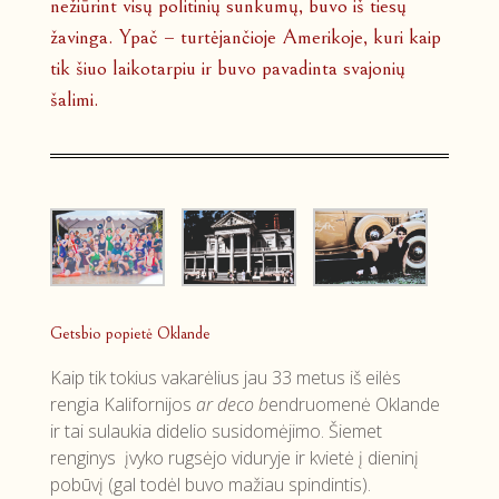
nežiūrint visų politinių sunkumų, buvo iš tiesų
žavinga. Ypač – turtėjančioje Amerikoje, kuri kaip
tik šiuo laikotarpiu ir buvo pavadinta svajonių
šalimi.
Getsbio popietė Oklande
Kaip tik tokius vakarėlius jau 33 metus iš eilės
rengia Kalifornijos
ar deco b
endruomenė Oklande
ir tai sulaukia didelio susidomėjimo. Šiemet
renginys įvyko rugsėjo viduryje ir kvietė į dieninį
pobūvį (gal todėl buvo mažiau spindintis).