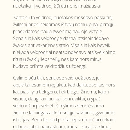
nuotaikai, į veidrodį žiūrėti norisi mažiausiai.
Kartais į tą veidrodį nuotakos mesdavo paskutinį
žvilgsnį prieš išeidamos iš tėvų namų, o gal pirmąjį –
pradėdamos naują gyvenimą naujoje vietoje.
Senais laikais veidrodyje dažnai atsispindėdavo
žvakės ant vakarienės stalo. Visais laikais beveik
niekada veidrodžiai neatspindėdavo atsisveikinimo
ritualų žvakių liepsnelių, nes kam nors mirus
būdavo priimta veidrodžius uždengti.
Galime būti tikri, senuose veidrodžiuose, jei
apskritai esame linkę tikėti, kad daiktuose kas nors
kaupiasi, yra tiek gero, tiek blogo. Žinoma, kaip ir
visada, daug ramiau, kai seni daiktai, o ypač
veidrodžiai paveldėti iš mylimos senelės arba
žinome laimingas ankstesniųjų savininkų gyvenimo
istorijas. Bėda tik, kad pastarieji šimtmečiai niekam
nebuvo labai paprasti ar ramūs – karai, sukilimai,