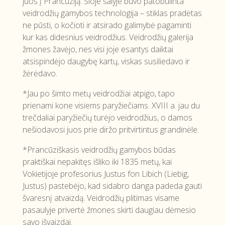
juos į Prancūziją. Šioje šalyje buvo patobulinta
veidrodžių gamybos technologija – stiklas pradėtas
ne pūsti, o kočioti ir atsirado galimybė pagaminti
kur kas didesnius veidrodžius. Veidrodžių galerija
žmones žavėjo, nes visi joje esantys daiktai
atsispindėjo daugybę kartų, viskas susiliedavo ir
žėrėdavo.
*Jau po šimto metų veidrodžiai atpigo, tapo
prienami kone visiems paryžiečiams. XVIII a. jau du
trečdaliai paryžiečių turėjo veidrodžius, o damos
nešiodavosi juos prie diržo pritvirtintus grandinėle.
*Prancūziškasis veidrodžių gamybos būdas
praktiškai nepakitęs išliko iki 1835 metų, kai
Vokietijoje profesorius Justus fon Libich (Liebig,
Justus) pastebėjo, kad sidabro danga padeda gauti
švaresnį atvaizdą. Veidrodžių plitimas visame
pasaulyje privertė žmones skirti daugiau dėmesio
savo išvaizdai.