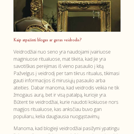
Kaip atpažinti blogas ar geras veidrodis?
Veidrodžiai nuo seno yra naudojami įvairiuose
maginiuose ritualuose, mat tikėta, kad jie yra
savotiškas perėjimas iš vieno pasaulio į kitą.
Pažvelgus į veidrodį per tam tikrus ritualus, tikimasi
gauti informacijos iš mirusiųjų pasaulio arba
ateities. Dabar manoma, kad veidrodis veikia ne tik
žmogaus aurą, bet ir visą patalpą, kurioje yra.
Būtent tie veidrodžiai, kurie naudoti kokiuose nors
magijos ritualuose, kas anksčiau buvo gan
populiaru, kelia daugiausia nuogąstavimų.
Manoma, kad blogieji veidrodžiai pasižymi ypatingu