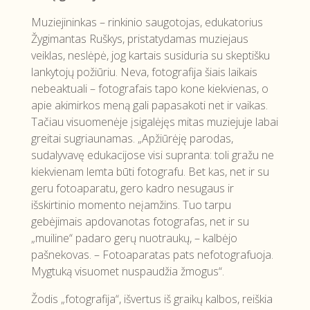
Muziejininkas – rinkinio saugotojas, edukatorius
Žygimantas Ruškys, pristatydamas muziejaus
veiklas, neslėpė, jog kartais susiduria su skeptišku
lankytojų požiūriu. Neva, fotografija šiais laikais
nebeaktuali – fotografais tapo kone kiekvienas, o
apie akimirkos meną gali papasakoti net ir vaikas.
Tačiau visuomenėje įsigalėjęs mitas muziejuje labai
greitai sugriaunamas. „Apžiūrėję parodas,
sudalyvavę edukacijose visi supranta: toli gražu ne
kiekvienam lemta būti fotografu. Bet kas, net ir su
geru fotoaparatu, gero kadro nesugaus ir
išskirtinio momento neįamžins. Tuo tarpu
gebėjimais apdovanotas fotografas, net ir su
„muiline“ padaro gerų nuotraukų, – kalbėjo
pašnekovas. – Fotoaparatas pats nefotografuoja.
Mygtuką visuomet nuspaudžia žmogus“.
Žodis „fotografija“, išvertus iš graikų kalbos, reiškia