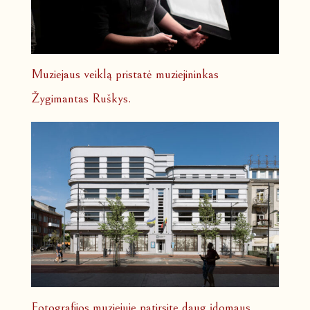
Muziejaus veiklą pristatė muziejininkas
Žygimantas Ruškys.
Fotografijos muziejuje patirsite daug įdomaus.