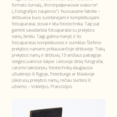
formato žurnalą „Фотографические новости“
(„Fotografijos naujienos“). Nuosavame fabrike –
dirbtuvėse buvo surinkinėjami ir komplektuojami
fotoaparatai, stovai ir kita fototechnika. Taip pat
gaminti savadarbiai fotoaparatai su prekybos
namų ženklu. Taigi, galima manyti, ir šis
fotoaparatas komplektuotas ir surinktas Štefeno
prekybos namams priklausančioje dirbtuvėje. Tokių
prekybos namų ir dirbtuvių 19 amžiaus pabaigoje
steigėsi įvairiose šalyse. Lietuvoje dirbę fotografai,
carizmo laikotarpiu, fototechniką daugiausia
užsakinėjo iš Rygoje, Peterburge ar Maskvoje
įsikūrusių prekybos namų, rečiau siuntėsi iš
užsienio – Vokietijos, Prancūzijos.