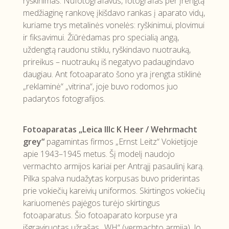
ryškinimas. Nufotografavus, fotografas per įrengtą
medžiaginę rankovę įkišdavo rankas į aparato vidų,
kuriame trys metalinės vonelės: ryškinimui, plovimui
ir fiksavimui. Žiūrėdamas pro specialią angą,
uždengtą raudonu stiklu, ryškindavo nuotrauką,
prireikus – nuotraukų iš negatyvo padaugindavo
daugiau. Ant fotoaparato šono yra įrengta stiklinė
„reklaminė“ „vitrina“, joje buvo rodomos juo
padarytos fotografijos.
Fotoaparatas „Leica IIIc K Heer / Wehrmacht
grey“
pagamintas firmos „Ernst Leitz“ Vokietijoje
apie 1943–1945 metus. Šį modelį naudojo
vermachto armijos kariai per Antrąjį pasaulinį karą.
Pilka spalva nudažytas korpusas buvo priderintas
prie vokiečių kareivių uniformos. Skirtingos vokiečių
kariuomenės pajėgos turėjo skirtingus
fotoaparatus. Šio fotoaparato korpuse yra
išgraviruotas užrašas „WH“ (vermachto armija). Jo