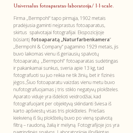
Universalus fotoaparatas-laboratorija/ 1-1-scale.
Firma „Bermpohl“ tapo pirmąja, 1902 metais
pradėjusia gaminti neįprastus fotoaparatus,
skirtus spalvotajai fotografijai. Ekspozicijoje
būsiantį
fotoaparatą „Naturfarbenkamera
“
„Bermpohl & Company“ pagamino 1929 metais, jis
buvo laikomas vienu iš geriausių spalvotų
fotoaparatų. „Bermpohl“ fotoaparatas sudėtingas
ir pakankamai sunkus, sveria apie 13 kg, tad
fotografuoti su juo reikia ne tik žinių, bet ir fizinės
jėgos.,Šiuo fotoaparatu vaizdas vienu metu buvo
nufotografuojamas į tris stiklo negatyvų plokšteles.
Aparato viduje yra išdėlioti veidrodžiai, kad
fotografuojant per objektyvą sklindanti šviesa iš
karto apšviestų visas tris plokšteles. Priešais
kiekvieną iš šių plokštelių buvo po vieną spalvotą
filtrą – raudoną, žalią ir mėlyną. Fotografijoje jos yra
pagrindinės spalvos. Laboratorijoje išryškintas