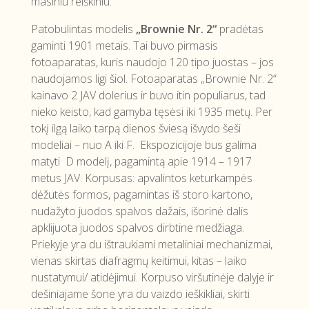
masiniu reiškiniu.
Patobulintas modelis
„Brownie Nr. 2“
pradėtas
gaminti 1901 metais. Tai buvo pirmasis
fotoaparatas, kuris naudojo 120 tipo juostas – jos
naudojamos ligi šiol. Fotoaparatas „Brownie Nr. 2“
kainavo 2 JAV dolerius ir buvo itin populiarus, tad
nieko keisto, kad gamyba tęsėsi iki 1935 metų. Per
tokį ilgą laiko tarpą dienos šviesą išvydo šeši
modeliai – nuo A iki F. Ekspozicijoje bus galima
matyti D modelį, pagamintą apie 1914 – 1917
metus JAV. Korpusas: apvalintos keturkampės
dėžutės formos, pagamintas iš storo kartono,
nudažyto juodos spalvos dažais, išorinė dalis
apklijuota juodos spalvos dirbtine medžiaga.
Priekyje yra du ištraukiami metaliniai mechanizmai,
vienas skirtas diafragmų keitimui, kitas – laiko
nustatymui/ atidėjimui. Korpuso viršutinėje dalyje ir
dešiniajame šone yra du vaizdo ieškikliai, skirti