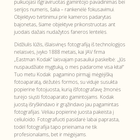
puikuojasi išgraviruotas gamintojo pavadinimas bei
serijos numeris, šalia – rankenėlė fokusavimui.
Objektyvo tvirtinimui prie kameros padarytas
bajonetas, šiame objektyve prikonstruotas ant
juodais dažais nudažytos faneros lentelės.
Didžiulis lūžis, išlaisvinęs fotografiją iš technologijos
nelaisvės, įvyko 1888 metais, kai JAV firma
„Eastman Kodak“ laisvajam pasauliui paskelbė: „Jūs
nuspaudžiate mygtuką, o mes padarome visa kita!“
Tuo metu Kodak pagamino pirmąjį mėgėjišką
fotoaparatą, dėžutės formos, su viduje susukta
popierine fotojuosta, kurią išfotografavę žmonės
turėjo siųsti fotoaparato gamintojams. Kodak
juostą išryškindavo ir grąžindavo jau pagamintas
fotografijas. Vėliau popierinė juosta pakeista į
celiuloido. Fotografuoti pasidarė labai paprasta,
todėl fotografija tapo prieinama ne tik
profesionalams, bet ir mėgėjams.