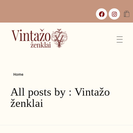
Vintažo Ženklai
Vintažas, istorijos ir jaukūs namai
Home
All posts by : Vintažo
ženklai