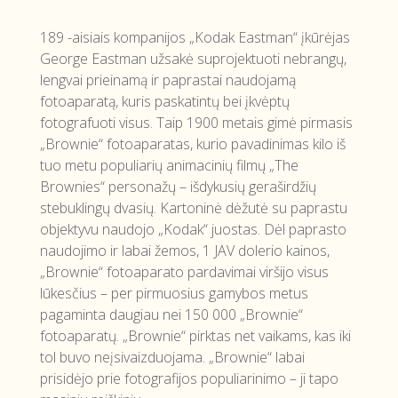
189 -aisiais kompanijos „Kodak Eastman“ įkūrėjas
George Eastman užsakė suprojektuoti nebrangų,
lengvai prieinamą ir paprastai naudojamą
fotoaparatą, kuris paskatintų bei įkvėptų
fotografuoti visus. Taip 1900 metais gimė pirmasis
„Brownie“ fotoaparatas, kurio pavadinimas kilo iš
tuo metu populiarių animacinių filmų „The
Brownies“ personažų – išdykusių geraširdžių
stebuklingų dvasių. Kartoninė dėžutė su paprastu
objektyvu naudojo „Kodak“ juostas. Dėl paprasto
naudojimo ir labai žemos, 1 JAV dolerio kainos,
„Brownie“ fotoaparato pardavimai viršijo visus
lūkesčius – per pirmuosius gamybos metus
pagaminta daugiau nei 150 000 „Brownie“
fotoaparatų.
„Brownie“ pirktas net vaikams, kas iki
tol buvo neįsivaizduojama. „Brownie“ labai
prisidėjo prie fotografijos populiarinimo – ji tapo