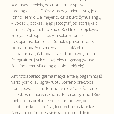
korpusas medinis, beicuotas ruda spalva ir
padengtas laku. Objektyvas pagamintas Anglijoje
Johno Henrio Dallmeyerio, kuris buvo žymus anglų
– vokiečių optikas, įėjęs į fotografijos istoriją kaip
pirmasis Aplanat tipo Rapid Rectilinear objektyvo
kūrėjas. Fotoaparatas yra sulankstomas,
nešiojamas, dumplinis. Dumplės pagamintos iš
odos ir nudažytos mėlynai. Tai plokštelinis
fotoaparatas, išduodantis, kad juo buvo galima
fotografuoti į stiklo plokštelės negatyvą (sausa
želatinos emulsija dengtą stiklo plokštelę).
Ant fotoaparato galima matyti lentelę, pagamintą iš
vario lydinio, su išgraviruotu Štefeno prekybos
namų pavadinimu. Iohimo Ivanovičiaus Štefeno
prekybos namai veikė Sankt Peterburge nuo 1882
metų. Jiems priklausė ne tik parduotuvė, bet ir
fototechnikos sandėliai, fototechnikos fabrikas.
Negana to, firmos savininkas leido nedidelio