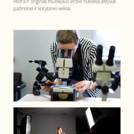
Atvira ir originali muziejaus erdvė nuteikia aktyviai
pažintinei ir kūrybinei veiklai.