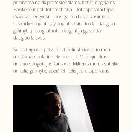
prieinama ne tik profesionalams, bet ir mėgėjams.
Pasikeitė ir pati fototechnika – fotoaparatai tapo
mažesni, lengvesni, juos galima buvo pasiimti su
savimi keliaujant, iškylaujant, atsirado dar daugiau
galimybių fotografuoti, fotografija įgavo dar
daugiau laisvės.
Šiuos teiginius patvirtins bei iliustruos šiuo metu
ruošiama nuolatinė ekspozicija. Muziejininkas –
rinkinio saugotojas Gintaras Miltenis mums suteikė
unikalią galimybę apžiūrėti kelis jos eksponatus.