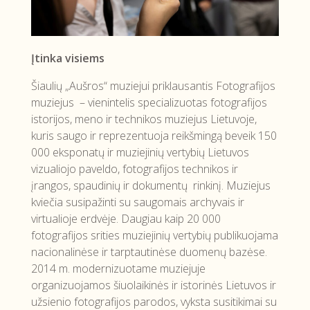
Įtinka visiems
Šiaulių „Aušros“ muziejui priklausantis Fotografijos
muziejus – vienintelis specializuotas fotografijos
istorijos, meno ir technikos muziejus Lietuvoje,
kuris saugo ir reprezentuoja reikšmingą beveik 150
000 eksponatų ir muziejinių vertybių Lietuvos
vizualiojo paveldo, fotografijos technikos ir
įrangos, spaudinių ir dokumentų rinkinį. Muziejus
kviečia susipažinti su saugomais archyvais ir
virtualioje erdvėje. Daugiau kaip 20 000
fotografijos srities muziejinių vertybių publikuojama
nacionalinėse ir tarptautinėse duomenų bazėse.
2014 m. modernizuotame muziejuje
organizuojamos šiuolaikinės ir istorinės Lietuvos ir
užsienio fotografijos parodos, vyksta susitikimai su