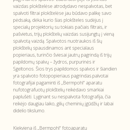
vaizdas plokštelėse atrodydavo nespalvotas, bet
spalvoti filtrai plokštelėse jau būdavo palikę savo
pėdsaką, dėka kurio šias plokšteles sudėjus į
specialų projektorių su tokiais pačiais filtrais, ir
pašvietus, trijų plokštelių vaizdas susijungtų į vieną
spalvotą vaizdą.
Spalvotos nuotraukos iš šių
plokštelių spausdinamos ant specialaus
popieriaus, turinčio šviesai jautrų pagrindą iš trijų
papildomų spalvų – žydros, purpurinės ir
Sgeltonos. Šios trys papildomos spalvos ir šiandien
yra spalvoto fotopopieriaus pagrindas.
palvotai
fotografijai pagaminti iš „Bermpohl“ aparatu
nufotografuotų plokštelių reikėdavo smarkiai
paplušėti. Lyginant su nespalvota fotografija, čia
reikėjo daugiau laiko, gilių cheminių įgūdžių ir labai
didelio tikslumo.
Kiekviena iš „Bermpohl“ fotoaparatu