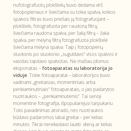
nufotografuotų plokštelių buvo dedama virš
fotopopieriaus ir šviečiama su tokia spalva, kokios
spalvos filtras buvo priešais ją fotografuojant –
plokštelė, fotografuota per raudoną filtrą,
šviečiama raudona spalva, per žalią filtrą – žalia
spalva, per mėlyną filtrą fotografuota plokštelė
šviečiama mėlyna spalva. Taip į fotopopierių
sluoksnis po sluoksnio „suguldavo“ visos spalvos ir
vaizdas tapdavo spalvotas. Ne mažiau įdomus
eksponatas –
fotoaparatas su laboratorija jo
viduje
. Tokie fotoaparatai – laboratorijos buvo
vadinami „greitaisias, momentiniais arba
penkiaminutiniais“ fotoaparatais, o jais padarytos
nuotraukos – „penkiaminutėmis”. Tai senoji
momentinė fotografija, išpopuliarėjusi tarpukariu.
Toks pavadinimas atsirado, nes nuotraukos
būdavo padaromos labai greitai – per kelias
minutes. Tikrai nereikėdavo laukti dieną ar kelias