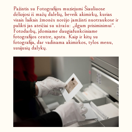
Pažintis su Fotografijos muziejumi Šiauliuose
dėliojosi iš mažų dalelių, beveik akimirkų, kurias
visais laikais žmonės norėjo įamžinti nuotraukose ir
palikti jas ateičiai su užrašu: „ilgam prisiminimui“.
Fotodarbų, įdomiame daugiafunkciniame
fotografijos centre, apstu. Kaip ir kitų su
fotografija, dar vadinama akimirkos, tylos menu,
susijusių dalykų.