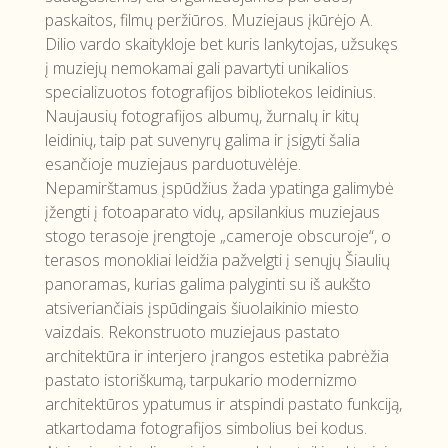
paskaitos, filmų peržiūros. Muziejaus įkūrėjo A.
Dilio vardo skaitykloje bet kuris lankytojas, užsukęs
į muziejų nemokamai gali pavartyti unikalios
specializuotos fotografijos bibliotekos leidinius.
Naujausių fotografijos albumų, žurnalų ir kitų
leidinių, taip pat suvenyrų galima ir įsigyti šalia
esančioje muziejaus parduotuvėlėje.
Nepamirštamus įspūdžius žada ypatinga galimybė
įžengti į fotoaparato vidų, apsilankius muziejaus
stogo terasoje įrengtoje „cameroje obscuroje“, o
terasos monokliai leidžia pažvelgti į senųjų Šiaulių
panoramas, kurias galima palyginti su iš aukšto
atsiveriančiais įspūdingais šiuolaikinio miesto
vaizdais. Rekonstruoto muziejaus pastato
architektūra ir interjero įrangos estetika pabrėžia
pastato istoriškumą, tarpukario modernizmo
architektūros ypatumus ir atspindi pastato funkciją,
atkartodama fotografijos simbolius bei kodus.