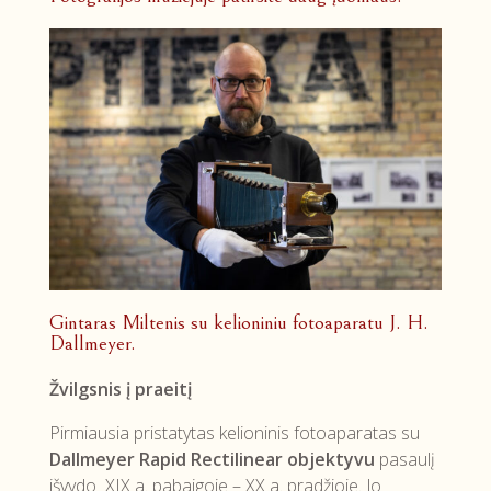
Gintaras Miltenis su kelioniniu fotoaparatu J. H.
Dallmeyer.
Žvilgsnis į praeitį
Pirmiausia pristatytas kelioninis fotoaparatas su
Dallmeyer Rapid Rectilinear objektyvu
pasaulį
išvydo XIX a. pabaigoje – XX a. pradžioje. Jo