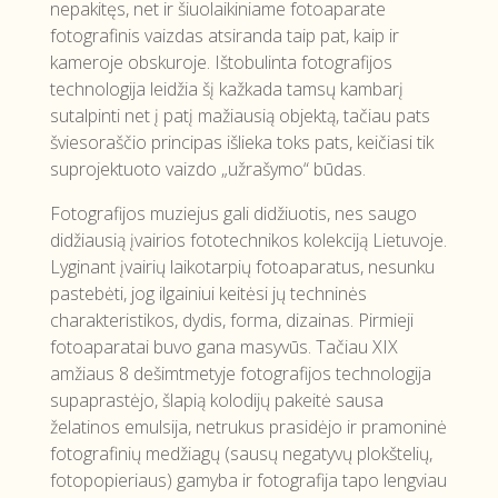
nepakitęs, net ir šiuolaikiniame fotoaparate
fotografinis vaizdas atsiranda taip pat, kaip ir
kameroje obskuroje. Ištobulinta fotografijos
technologija leidžia šį kažkada tamsų kambarį
sutalpinti net į patį mažiausią objektą, tačiau pats
šviesoraščio principas išlieka toks pats, keičiasi tik
suprojektuoto vaizdo „užrašymo“ būdas.
Fotografijos muziejus gali didžiuotis, nes saugo
didžiausią įvairios fototechnikos kolekciją Lietuvoje.
Lyginant įvairių laikotarpių fotoaparatus, nesunku
pastebėti, jog ilgainiui keitėsi jų techninės
charakteristikos, dydis, forma, dizainas. Pirmieji
fotoaparatai buvo gana masyvūs. Tačiau XIX
amžiaus 8 dešimtmetyje fotografijos technologija
supaprastėjo, šlapią kolodijų pakeitė sausa
želatinos emulsija, netrukus prasidėjo ir pramoninė
fotografinių medžiagų (sausų negatyvų plokštelių,
fotopopieriaus) gamyba ir fotografija tapo lengviau