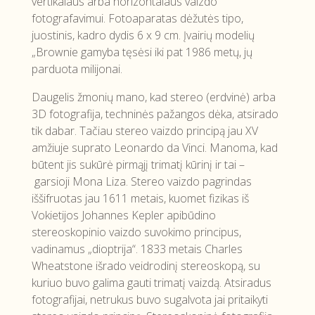
vertikalaus arba horizontalaus vaizdo
fotografavimui. Fotoaparatas dėžutės tipo,
juostinis, kadro dydis 6 x 9 cm. Įvairių modelių
„Brownie gamyba tęsėsi iki pat 1986 metų, jų
parduota milijonai.
Daugelis žmonių mano, kad stereo (erdvinė) arba
3D fotografija, techninės pažangos dėka, atsirado
tik dabar. Tačiau stereo vaizdo principą jau XV
amžiuje suprato Leonardo da Vinci. Manoma, kad
būtent jis sukūrė pirmąjį trimatį kūrinį ir tai –
garsioji Mona Liza. Stereo vaizdo pagrindas
iššifruotas jau 1611 metais, kuomet fizikas iš
Vokietijos Johannes Kepler apibūdino
stereoskopinio vaizdo suvokimo principus,
vadinamus „dioptrija“. 1833 metais Charles
Wheatstone išrado veidrodinį stereoskopą, su
kuriuo buvo galima gauti trimatį vaizdą. Atsiradus
fotografijai, netrukus buvo sugalvota jai pritaikyti