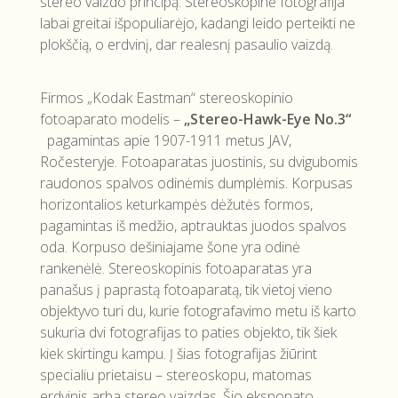
stereo vaizdo principą. Stereoskopinė fotografija
labai greitai išpopuliarėjo, kadangi leido perteikti ne
plokščią, o erdvinį, dar realesnį pasaulio vaizdą.
Firmos „Kodak Eastman“ stereoskopinio
fotoaparato modelis –
„Stereo-Hawk-Eye No.3“
pagamintas apie 1907-1911 metus JAV,
Ročesteryje. Fotoaparatas juostinis, su dvigubomis
raudonos spalvos odinėmis dumplėmis. Korpusas
horizontalios keturkampės dėžutės formos,
pagamintas iš medžio, aptrauktas juodos spalvos
oda. Korpuso dešiniajame šone yra odinė
rankenėlė. Stereoskopinis fotoaparatas yra
panašus į paprastą fotoaparatą, tik vietoj vieno
objektyvo turi du, kurie fotografavimo metu iš karto
sukuria dvi fotografijas to paties objekto, tik šiek
kiek skirtingu kampu. Į šias fotografijas žiūrint
specialiu prietaisu – stereoskopu, matomas
erdvinis arba stereo vaizdas. Šio eksponato