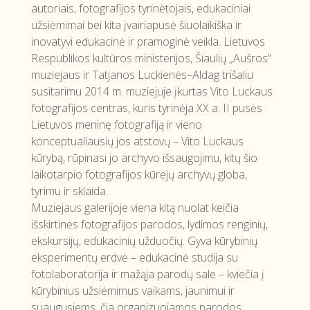
autoriais, fotografijos tyrinėtojais, edukaciniai
užsiėmimai bei kita įvairiapusė šiuolaikiška ir
inovatyvi edukacinė ir pramoginė veikla. Lietuvos
Respublikos kultūros ministerijos, Šiaulių „Aušros“
muziejaus ir Tatjanos Luckienės–Aldag trišaliu
susitarimu 2014 m. muziejuje įkurtas Vito Luckaus
fotografijos centras, kuris tyrinėja XX a. II pusės
Lietuvos meninę fotografiją ir vieno
konceptualiausių jos atstovų – Vito Luckaus
kūrybą, rūpinasi jo archyvo išsaugojimu, kitų šio
laikotarpio fotografijos kūrėjų archyvų globa,
tyrimu ir sklaida.
Muziejaus galerijoje viena kitą nuolat keičia
išskirtinės fotografijos parodos, lydimos renginių,
ekskursijų, edukacinių užduočių. Gyva kūrybinių
eksperimentų erdvė – edukacinė studija su
fotolaboratorija ir mažąja parodų sale – kviečia į
kūrybinius užsiėmimus vaikams, jaunimui ir
suaugusiems, čia organizuojamos parodos,