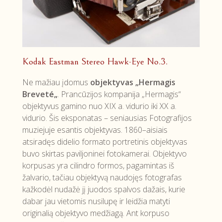
Kodak Eastman Stereo Hawk-Eye No.3.
Ne mažiau įdomus
objektyvas „Hermagis
Breveté
„
. Prancūzijos kompanija „Hermagis“
objektyvus gamino nuo XIX a. vidurio iki XX a.
vidurio. Šis eksponatas – seniausias Fotografijos
muziejuje esantis objektyvas. 1860–aisiais
atsiradęs didelio formato portretinis objektyvas
buvo skirtas paviljoninei fotokamerai. Objektyvo
korpusas yra cilindro formos, pagamintas iš
žalvario, tačiau objektyvą naudojęs fotografas
kažkodėl nudažė jį juodos spalvos dažais, kurie
dabar jau vietomis nusilupę ir leidžia matyti
originalią objektyvo medžiagą. Ant korpuso