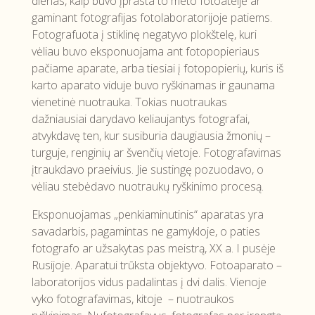
dienas, kaip buvo įprasta to meto fotoateljė ar
gaminant fotografijas fotolaboratorijoje patiems.
Fotografuota į stiklinę negatyvo plokštelę, kuri
vėliau buvo eksponuojama ant fotopopieriaus
pačiame aparate, arba tiesiai į fotopopierių, kuris iš
karto aparato viduje buvo ryškinamas ir gaunama
vienetinė nuotrauka. Tokias nuotraukas
dažniausiai darydavo keliaujantys fotografai,
atvykdavę ten, kur susiburia daugiausia žmonių –
turguje, renginių ar švenčių vietoje. Fotografavimas
įtraukdavo praeivius. Jie sustingę pozuodavo, o
vėliau stebėdavo nuotraukų ryškinimo procesą.
Eksponuojamas „penkiaminutinis“ aparatas yra
savadarbis, pagamintas ne gamykloje, o paties
fotografo ar užsakytas pas meistrą, XX a. I pusėje
Rusijoje. Aparatui trūksta objektyvo. Fotoaparato –
laboratorijos vidus padalintas į dvi dalis. Vienoje
vyko fotografavimas, kitoje – nuotraukos