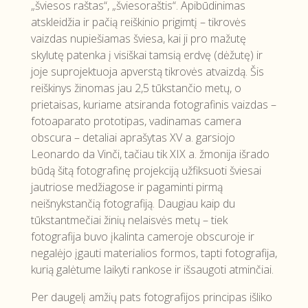
„šviesos raštas“, „šviesoraštis“. Apibūdinimas
atskleidžia ir pačią reiškinio prigimtį – tikrovės
vaizdas nupiešiamas šviesa, kai ji pro mažutę
skylutę patenka į visiškai tamsią erdvę (dėžutę) ir
joje suprojektuoja apverstą tikrovės atvaizdą. Šis
reiškinys žinomas jau 2,5 tūkstančio metų, o
prietaisas, kuriame atsiranda fotografinis vaizdas –
fotoaparato prototipas, vadinamas camera
obscura – detaliai aprašytas XV a. garsiojo
Leonardo da Vinči, tačiau tik XIX a. žmonija išrado
būdą šitą fotografinę projekciją užfiksuoti šviesai
jautriose medžiagose ir pagaminti pirmą
neišnykstančią fotografiją. Daugiau kaip du
tūkstantmečiai žinių nelaisvės metų – tiek
fotografija buvo įkalinta cameroje obscuroje ir
negalėjo įgauti materialios formos, tapti fotografija,
kurią galėtume laikyti rankose ir išsaugoti atminčiai.
Per daugelį amžių pats fotografijos principas išliko