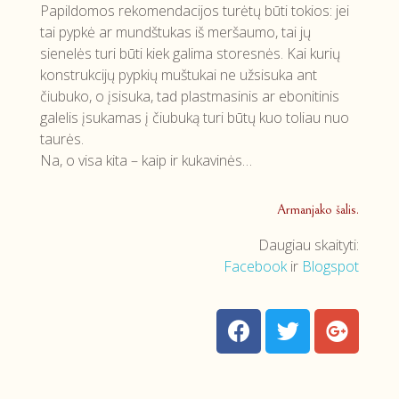
Papildomos rekomendacijos turėtų būti tokios: jei
tai pypkė ar mundštukas iš meršaumo, tai jų
sienelės turi būti kiek galima storesnės. Kai kurių
konstrukcijų pypkių muštukai ne užsisuka ant
čiubuko, o įsisuka, tad plastmasinis ar ebonitinis
galelis įsukamas į čiubuką turi būtų kuo toliau nuo
taurės.
Na, o visa kita – kaip ir kukavinės…
Armanjako šalis.
Daugiau skaityti:
Facebook
ir
Blogspot