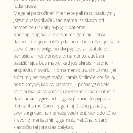
futliaruose.
Mėgėjai padrožinėti internete gali rasti pasiūlymų
įsigyti pusfabrikačių, tad galima išsiskaptuoti
asmeninę unikalią pypkę ir patiems.
Kadangi originalūs meršaumo gaminiai rankų
darbo – dviejų identiškų darbų nebūna. Net jei šalia
stovi iš pirmo žvilgsnio dvi pypkės ar statulėlės
panašiu ar net vienodu ornamentu, atidžiau
pasižiūrėjus bus matyti, kad jos skirsis ir storiu, ir
atspalviu, ir svoriu, ir ornamento „nusimušimu“. Jei
skirtumų pernelyg mažai, ramia širdimi eikite šalin,
nes tikimybė, kad tai klastotė, – pernelyg didelė.
Mažiausiai klastojamas rytietiškas ornamentas, o
dažniausiai lygios arba „galvų“ pavidalo pypkės.
Renkantis meršauminį gaminį iš kelių panašių,
svoris irgi vaidina nemažą vaidmenį: vienodo tūrio
ir svorio meršauminių gaminių nebūna, o tarp
klastočių tai įprastas dalykas.