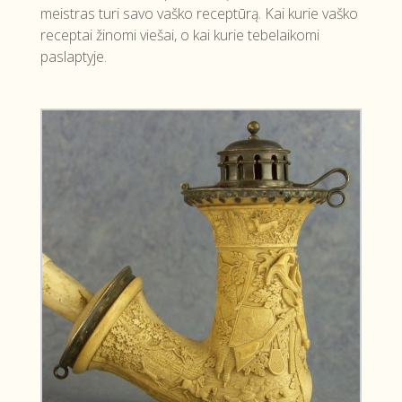
meistras turi savo vaško receptūrą. Kai kurie vaško
receptai žinomi viešai, o kai kurie tebelaikomi
paslaptyje.