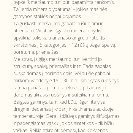
pypkė iš meršaumo turi būti pagaminta rankomis.
Tai lemia mineralo ypatumai – jokios masinės
gamybos staklės nenaudojamos.
Taigi iškasti meršaumo gabalai rūšiuojami ir
atrenkami. Vidutinis išgauto mineralo dydis
apytikriai toks kaip ananaso ar greipfruto. Jis
skirstomas į 5 kategorijas ir 12 rūšių pagal spalvą,
porėtumą, priemaišas.
Meistras, įsigijęs meršaumo, turi įvertinti jo
struktūrą, spalvą, priemaišas ir t.t. Tada gabalas
suskaldomas į norimas dalis. Vėliau šie gabalai
mirkomi vandenyje 15 – 30 min. Išmirkytas ruošinys
tampa panašus į… mocarelos sūrį. Tada iš jo
daromas tikrasis ruošinys ir suteikiama forma.
Baigtas gaminys, tam, kad būtų išgarinta visa
drėgmė, dedamas į krosnį ir kaitinamas aukštoje
temperatūroje. Gerai išdžiūvęs gaminys šlifuojamas
ir padengiamas vašku. Jokios sintetikos – tik bičių
vaškas. Reikia atkreipti dėmesį, kad kiekvienas