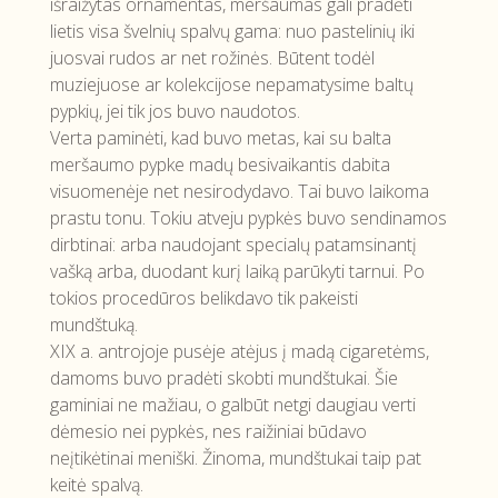
išraižytas ornamentas, meršaumas gali pradėti
lietis visa švelnių spalvų gama: nuo pastelinių iki
juosvai rudos ar net rožinės. Būtent todėl
muziejuose ar kolekcijose nepamatysime baltų
pypkių, jei tik jos buvo naudotos.
Verta paminėti, kad buvo metas, kai su balta
meršaumo pypke madų besivaikantis dabita
visuomenėje net nesirodydavo. Tai buvo laikoma
prastu tonu. Tokiu atveju pypkės buvo sendinamos
dirbtinai: arba naudojant specialų patamsinantį
vašką arba, duodant kurį laiką parūkyti tarnui. Po
tokios procedūros belikdavo tik pakeisti
mundštuką.
XIX a. antrojoje pusėje atėjus į madą cigaretėms,
damoms buvo pradėti skobti mundštukai. Šie
gaminiai ne mažiau, o galbūt netgi daugiau verti
dėmesio nei pypkės, nes raižiniai būdavo
neįtikėtinai meniški. Žinoma, mundštukai taip pat
keitė spalvą.