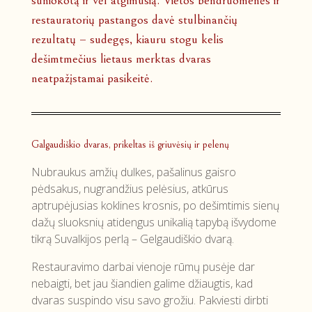
restauratorių pastangos davė stulbinančių
rezultatų – sudegęs, kiauru stogu kelis
dešimtmečius lietaus merktas dvaras
neatpažįstamai pasikeitė.
Galgaudiškio dvaras, prikeltas iš griuvėsių ir pelenų
Nubraukus amžių dulkes, pašalinus gaisro
pėdsakus, nugrandžius pelėsius, atkūrus
aptrupėjusias koklines krosnis, po dešimtimis sienų
dažų sluoksnių atidengus unikalią tapybą išvydome
tikrą Suvalkijos perlą – Gelgaudiškio dvarą.
Restauravimo darbai vienoje rūmų pusėje dar
nebaigti, bet jau šiandien galime džiaugtis, kad
dvaras suspindo visu savo grožiu. Pakviesti dirbti