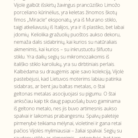
Vijolė galbūt išskirtų žavingus prancūziško Limožo
porceliano kūrinėlius, yra keletas žinomos škotų
fimos „Miracle“ eksponatų, yra iš Murano stiklo,
taigi atkeliavusių iš Italijos, yra ir iš plastiko, bet labai
įdomių. Keliolika gražuolių puoštos aukso dekoru,
nemaža dalis sidabrinių, kai kurios su natūraliais
akmenimis, kai kurios – su inkrustuotu šlifuotu
stiklu. Yra dailių segių su mikromozaikomis iš
itališko stiklo karoliukų, yra su dirbtiniais perlais.
Kalbėdama su draugėmis apie savo kolekciją, Vijolė
pastebėjusi, kad Lietuvos moterims labiau patinka
sidabras, ar bent jau baltas metalas, o štai
geltonas metalas asocijuojasi su pigumu. O štai
anksčiau kaip tik daug papuošalų buvo gaminama
iš geltono metalo, nes jis buvo artimesnis aukso
spalvai ir laikomas prabangesniu. Spalvų paletėje
pirmenybė teikiama mėlynai, violetinei ir gana retai
pačios Vijolės mylimiausiai – žaliai spalvai. Segių su