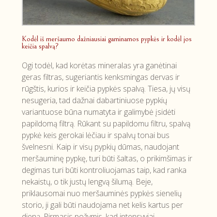
Kodėl iš meršaumo dažniausiai gaminamos pypkės ir kodėl jos
keičia spalvą?
Ogi todėl, kad korėtas mineralas yra ganėtinai
geras filtras, sugeriantis kenksmingas dervas ir
rūgštis, kurios ir keičia pypkės spalvą. Tiesa, jų visų
nesugeria, tad dažnai dabartiniuose pypkių
variantuose būna numatyta ir galimybė įsidėti
papildomą filtrą. Rūkant su papildomu filtru, spalvą
pypkė keis gerokai lėčiau ir spalvų tonai bus
švelnesni. Kaip ir visų pypkių dūmas, naudojant
meršauminę pypkę, turi būti šaltas, o prikimšimas ir
degimas turi būti kontroliuojamas taip, kad ranka
nekaistų, o tik justų lengvą šilumą. Beje,
priklausomai nuo meršauminės pypkės sienelių
storio, ji gali būti naudojama net kelis kartus per
dieną. Pirmasis požymis, kad intensyviai