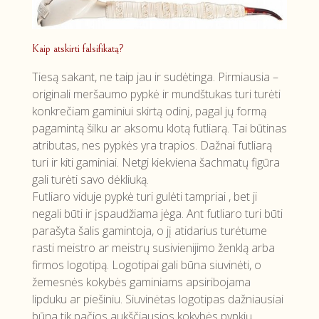
Kaip atskirti falsifikatą?
Tiesą sakant, ne taip jau ir sudėtinga. Pirmiausia –
originali meršaumo pypkė ir mundštukas turi turėti
konkrečiam gaminiui skirtą odinį, pagal jų formą
pagamintą šilku ar aksomu klotą futliarą. Tai būtinas
atributas, nes pypkės yra trapios. Dažnai futliarą
turi ir kiti gaminiai. Netgi kiekviena šachmatų figūra
gali turėti savo dėkliuką.
Futliaro viduje pypkė turi gulėti tampriai , bet ji
negali būti ir įspaudžiama jėga. Ant futliaro turi būti
parašyta šalis gamintoja, o jį atidarius turėtume
rasti meistro ar meistrų susivienijimo ženklą arba
firmos logotipą. Logotipai gali būna siuvinėti, o
žemesnės kokybės gaminiams apsiribojama
lipduku ar piešiniu. Siuvinėtas logotipas dažniausiai
būna tik pačios aukščiausios kokybės pypkių