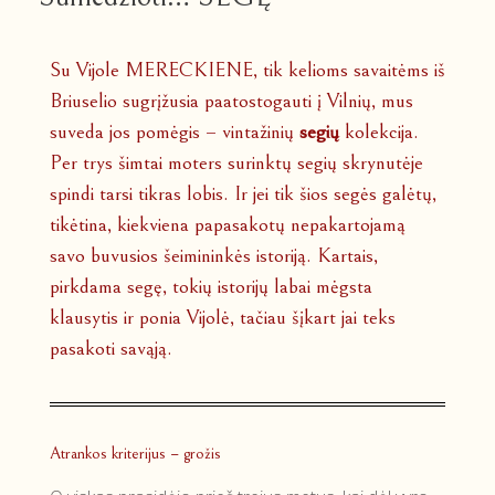
Su Vijole MERECKIENE, tik kelioms savaitėms iš
Briuselio sugrįžusia paatostogauti į Vilnių, mus
suveda jos pomėgis – vintažinių
segių
kolekcija.
Per trys šimtai moters surinktų segių skrynutėje
spindi tarsi tikras lobis. Ir jei tik šios segės galėtų,
tikėtina, kiekviena papasakotų nepakartojamą
savo buvusios šeimininkės istoriją. Kartais,
pirkdama segę, tokių istorijų labai mėgsta
klausytis ir ponia Vijolė, tačiau šįkart jai teks
pasakoti savąją.
Atrankos kriterijus – grožis