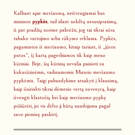
Kalbant apie meršaumą, neišvengiamai bus
minimos
pypkės
, tad idant nekiltų nesusipratimų,
iš pat pradžių norime pabrėžti, jog tai tikrai nėra
tabako vartojimo arba rūkymo reklama. Pypkės,
pagamintos iš meršaumo, kitaip tariant, iš „jūros
putos“, šį kartą pagerbiamos tik kaip meno
kūriniai. Beje, šių kūrinių nevalia painioti su
kukurūzinėmis, vadinamomis Misurio meršaumo
pypkėmis. Taigi pabandykime atsakyti į klausimą,
kaip išsirinkti tikrai dėmesio vertą suvenyrą, kaip
išvengti klastočių bei kaip meršaumo pypkę
prižiūrėti, jei vis dėlto ji būtų naudojama pagal
savo pirminę paskirtį.