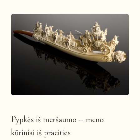
Pypkės iš meršaumo – meno
kūriniai iš praeities