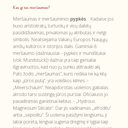
Kas gi tas meršaumas?
Meršaumas ir meršauminės
pypkės
… Kadaise jos
buvo aristokratų, turtuolių ir visų dabitų
pasididžiavimas, privalomas jų atributas ir netgi
simbolis. Neatsiejama Vakarų Europos Naujųjų
amžių kultūros ir istorijos dalis. Gaminiai iš
meršaumo (dažniausiai – pypkės ir mundštukai
(vok. Mundstück)) dažnai yra taip genialiai
išgraviruotos, kad nuo jų sunku atitraukti akį.
Pats žodis „meršaumas“, kuris reiškia ne ką kitą
kaip „jūros putą“, yra vokiškos kilmės –
„Meerschaum“. Neapdorotas uolienos gabalas
atrodo tarsi sustingę jūros purslai. Oficialusis jo
pavadinimas ganėtinai keblus – „Hydrous
Magnesium Silicate“. Dar jis vadinamas „afroditu“
arba „sepiolitu“. Ši uoliena pasižymi lengvumu, ji
labai porėta, lengvai sugeria drėgmę ir lygiai taip