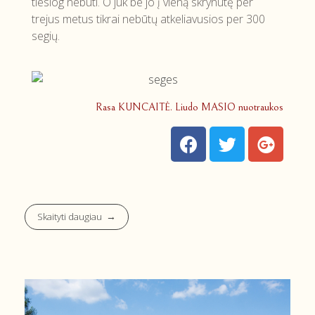
tiesiog nebūti. O juk be jo į vieną skrynutę per
trejus metus tikrai nebūtų atkeliavusios per 300
segių.
Rasa KUNCAITĖ. Liudo MASIO nuotraukos
Skaityti daugiau