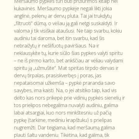
Meršaumo pypkes turi būti prižiūrimos kitaip nei
kukavinės. Meršaumo pypkėje negali likti jokia
anglinė, pelenų ar dervų pluta. Tai jai trukdytų
„filtruoti“ dūmą, o vėliau ją gali netgi suskaldyti. Ir
valoma ji tik visiškai ataušusi. Ne taip svarbu, kokiu
audiniu tai daroma, bet itin svarbu, kad šis
nebraižytų ir nešlifuotų paviršiaus. Na ir
neklausykite tų, kurie siūlo šias pypkes valyti spiritu
– ne iš pirmo karto, bet ankščiau ar vėliau valydami
spiritu ją „užmušite“. Mat spiritas tirpdo dervas ir
dervų tirpalas, prasiskverbęs į poras, jas
nepataisomai užkemša – pypkė praranda savo
savybes, ima kaisti. Na, o jei atsitiko taip, kad vis
dėlto kas nors prikepė prie vidinių pypkės sienelių ir
tos prielipos nebegalima nuvalyti audiniu, galima
labai atsargiai, kuo nors minkštesniu už pačią
pypkę (tarkime, mediniu krapštuku) s prielipas
nugremžti. Dar teigiama, kad meršaumą galima
plauti šaltu vandeniu. Tikėtina, kad galima, tik