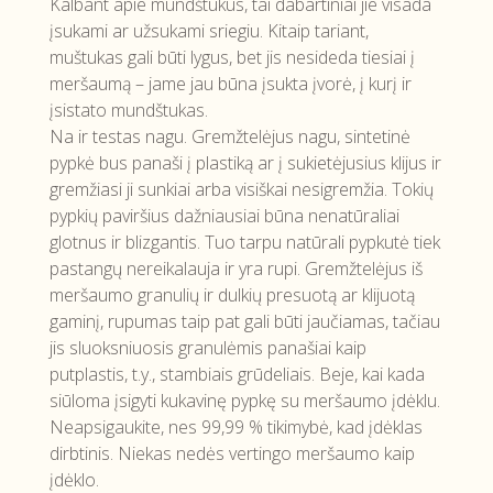
Kalbant apie mundštukus, tai dabartiniai jie visada
įsukami ar užsukami sriegiu. Kitaip tariant,
muštukas gali būti lygus, bet jis nesideda tiesiai į
meršaumą – jame jau būna įsukta įvorė, į kurį ir
įsistato mundštukas.
Na ir testas nagu. Gremžtelėjus nagu, sintetinė
pypkė bus panaši į plastiką ar į sukietėjusius klijus ir
gremžiasi ji sunkiai arba visiškai nesigremžia. Tokių
pypkių paviršius dažniausiai būna nenatūraliai
glotnus ir blizgantis. Tuo tarpu natūrali pypkutė tiek
pastangų nereikalauja ir yra rupi. Gremžtelėjus iš
meršaumo granulių ir dulkių presuotą ar klijuotą
gaminį, rupumas taip pat gali būti jaučiamas, tačiau
jis sluoksniuosis granulėmis panašiai kaip
putplastis, t.y., stambiais grūdeliais. Beje, kai kada
siūloma įsigyti kukavinę pypkę su meršaumo įdėklu.
Neapsigaukite, nes 99,99 % tikimybė, kad įdėklas
dirbtinis. Niekas nedės vertingo meršaumo kaip
įdėklo.