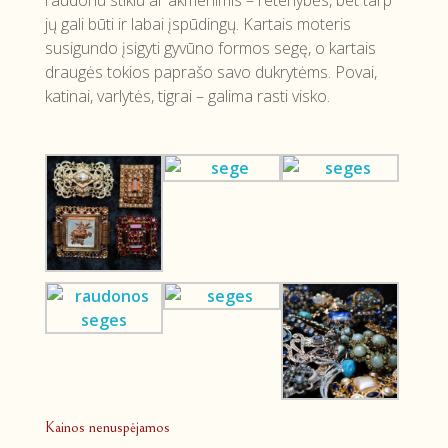
raudonu stiklu ar akmenimis – retenybės, bet tarp
jų gali būti ir labai įspūdingų. Kartais moteris
susigundo įsigyti gyvūno formos segę, o kartais
draugės tokios paprašo savo dukrytėms. Povai,
katinai, varlytės, tigrai – galima rasti visko.
Kainos nenuspėjamos