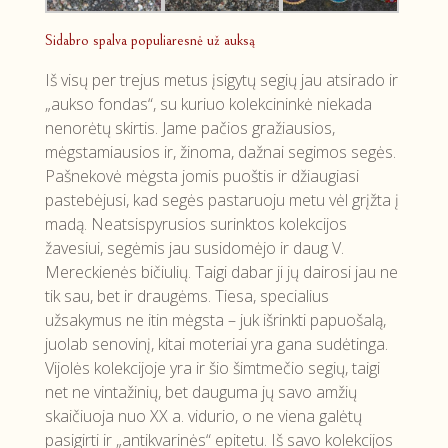
Sidabro spalva populiaresnė už auksą
Iš visų per trejus metus įsigytų segių jau atsirado ir
„aukso fondas“, su kuriuo kolekcininkė niekada
nenorėtų skirtis. Jame pačios gražiausios,
mėgstamiausios ir, žinoma, dažnai segimos segės.
Pašnekovė mėgsta jomis puoštis ir džiaugiasi
pastebėjusi, kad segės pastaruoju metu vėl grįžta į
madą. Neatsispyrusios surinktos kolekcijos
žavesiui, segėmis jau susidomėjo ir daug V.
Mereckienės bičiulių. Taigi dabar ji jų dairosi jau ne
tik sau, bet ir draugėms. Tiesa, specialius
užsakymus ne itin mėgsta – juk išrinkti papuošalą,
juolab senovinį, kitai moteriai yra gana sudėtinga.
Vijolės kolekcijoje yra ir šio šimtmečio segių, taigi
net ne vintažinių, bet dauguma jų savo amžių
skaičiuoja nuo XX a. vidurio, o ne viena galėtų
pasigirti ir „antikvarinės“ epitetu. Iš savo kolekcijos