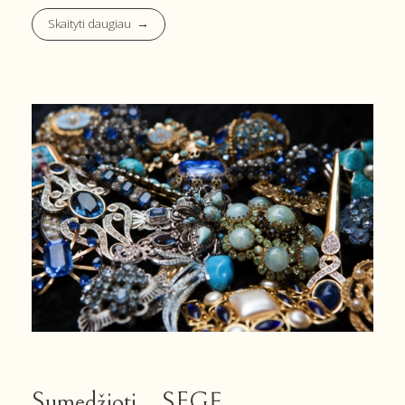
Skaityti daugiau
Sumedžioti… SEGĘ