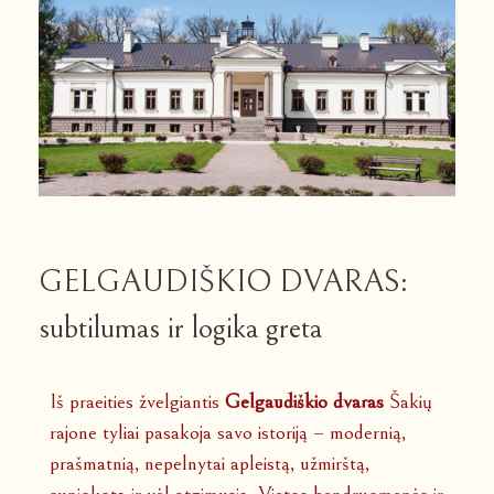
GELGAUDIŠKIO DVARAS:
subtilumas ir logika greta
Iš praeities žvelgiantis
Gelgaudiškio dvaras
Šakių
rajone tyliai pasakoja savo istoriją – modernią,
prašmatnią, nepelnytai apleistą, užmirštą,
suniokotą ir vėl atgimusią. Vietos bendruomenės ir