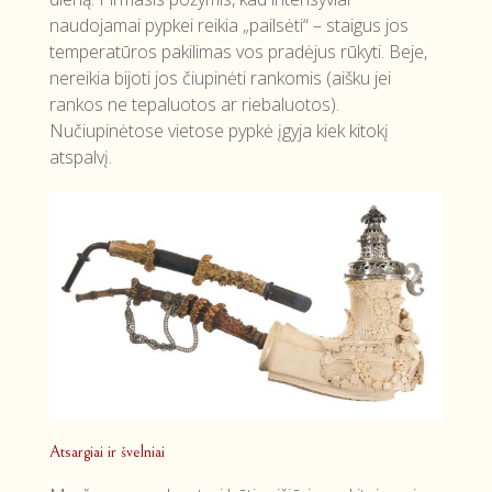
naudojamai pypkei reikia „pailsėti“ – staigus jos
temperatūros pakilimas vos pradėjus rūkyti. Beje,
nereikia bijoti jos čiupinėti rankomis (aišku jei
rankos ne tepaluotos ar riebaluotos).
Nučiupinėtose vietose pypkė įgyja kiek kitokį
atspalvį.
Atsargiai ir švelniai