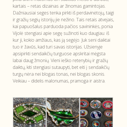
kartais – retas dizainas ar žinomas gamintojas.
Dažniausiai seges tenka pirkti iš perdavinėtojų, taigi
ir gražių segių istorijų jie nežino. Tais retais atvejais,
kai papuošalus parduoda pačios savininkės, ponia
Vijolė stengiasi apie segę sužinoti kuo daugiau: iš
kur ji, kokio amžiaus, kas ją segėjo. Juk seni daiktai
tuo ir žavūs, kad turi savas istorijas. Užsienyje
apsipirkti sendaikčių turguose apskritai mėgsta
labai daug žmonių. Vieni ieško retenybių ir gražių
daiktų, kiti stengiasi sutaupyti, bet eiti į sendaikčių
turgų nėra nei blogas tonas, nei blogas skonis.
Veikiau – didelis malonumas, pramoga ir aistra.