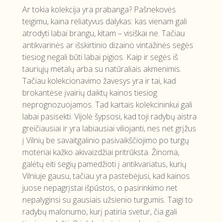
Ar tokia kolekcija yra prabanga? Pašnekovės
teigimu, kaina reliatyvus dalykas: kas vienam gali
atrodyti labai brangu, kitam – visiškai ne. Tačiau
antikvarinės ar išskirtinio dizaino vintažinės segės
tiesiog negali būti labai pigios. Kaip ir segės iš
tauriųjų metalų arba su natūraliais akmenimis.
Tačiau kolekcionavimo žavesys yra ir tai, kad
brokantėse įvairių daiktų kainos tiesiog
neprognozuojamos. Tad kartais kolekcininkui gali
labai pasisekti. Vijolė šypsosi, kad toji radybų aistra
greičiausiai ir yra labiausiai viliojanti, nes net grįžus
į Vilnių be savaitgalinio pasivaikščiojimo po turgų
moteriai kažko akivaizdžiai pritrūksta. Žinoma,
galėtų eiti segių pamedžioti į antikvariatus, kurių
Vilniuje gausu, tačiau yra pastebėjusi, kad kainos
juose nepagrįstai išpūstos, o pasirinkimo net
nepalyginsi su gausiais užsienio turgumis. Taigi to
radybų malonumo, kurį patiria svetur, čia gali