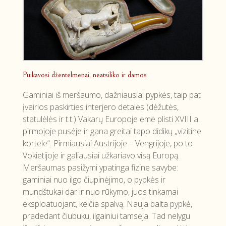
Puikavosi džentelmenai, neatsiliko ir damos
Gaminiai iš meršaumo, dažniausiai pypkės, taip pat
įvairios paskirties interjero detalės (dėžutės,
statulėlės ir t.t.) Vakarų Europoje ėmė plisti XVIII a.
pirmojoje pusėje ir gana greitai tapo didikų „vizitine
kortele“. Pirmiausiai Austrijoje – Vengrijoje, po to
Vokietijoje ir galiausiai užkariavo visą Europą.
Meršaumas pasižymi ypatinga fizine savybe:
gaminiai nuo ilgo čiupinėjimo, o pypkės ir
mundštukai dar ir nuo rūkymo, juos tinkamai
eksploatuojant, keičia spalvą. Nauja balta pypkė,
pradedant čiubuku, ilgainiui tamsėja. Tad nelygu