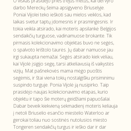
O viskas prasidėjo prieš trejus metus, kai dėl vyro
darbo Mereckų šeima apsigyveno Briuselyje.
Poniai Vijolei teko ieškoti sau mielos veiklos, kad
laikas svetur taptų įdomesnis ir prasmingesnis. Ir
tokia veikla atsirado, kai moteris apsilankė Belgijos
sendaikčių turguose, vadinamuose brokante. Tik
pirmasis kolekcionavimo objektas buvo ne segės,
o spalvoto krištolo taurės. Jų dabar namuose jau
irgi sukaupta nemažai. Segės atsirado kiek vėliau,
kai Vijolė įsigijo segę, tarsi atkeliavusią iš vaikystės
vizijų. Mat pašnekovės mama mėgo puoštis
segėmis, ir štai viena tokių nostalgišku prisiminimu
suspindo turguje. Ponia Vijolė ją nusipirko. Taip
prasidėjo naujas kolekcionavimo etapas, kurio
objektu ir tapo šie moterų geidžiami papuošalai.
Dabar beveik kiekvieną sekmadienį moteris keliauja
į netoli Briuselio esančio miestelio Waterloo ar
gerokai toliau nuo sostinės nutolusios miesto
Tongeren sendaikčių turgus ir ieško dar ir dar