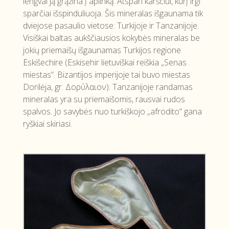
lengvai ją grąžina į aplinką. Atspari karščiui, kurį irgi
sparčiai išspinduliuoja. Šis mineralas išgaunama tik
dviejose pasaulio vietose: Turkijoje ir Tanzanijoje.
Visiškai baltas aukščiausios kokybės mineralas be
jokių priemaišų išgaunamas Turkijos regione
Eskišechire (Eskisehir lietuviškai reiškia „Senas
miestas“. Bizantijos imperijoje tai buvo miestas
Dorilėja, gr. Δορύλαιον). Tanzanijoje randamas
mineralas yra su priemaišomis, rausvai rudos
spalvos. Jo savybės nuo turkiškojo „afrodito“ gana
ryškiai skiriasi.