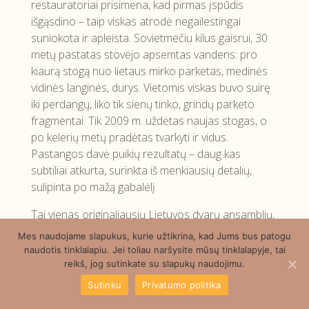
restauratoriai prisimena, kad pirmas įspūdis
išgąsdino – taip viskas atrodė negailestingai
suniokota ir apleista. Sovietmečiu kilus gaisrui, 30
metų pastatas stovėjo apsemtas vandens: pro
kiaurą stogą nuo lietaus mirko parketas, medinės
vidinės langinės, durys. Vietomis viskas buvo suirę
iki perdangų, liko tik sienų tinko, grindų parketo
fragmentai. Tik 2009 m. uždėtas naujas stogas, o
po kelerių metų pradėtas tvarkyti ir vidus.
Pastangos davė puikių rezultatų – daug kas
subtiliai atkurta, surinkta iš menkiausių detalių,
sulipinta po mažą gabalėlį.
Tai vienas originaliausių Lietuvos dvarų ansamblių,
susiliejęs su šimtamečiais parko medžiais ir šlaito
Mes naudojame slapukus, kurie užtikrina, kad Jums bus patogu
apačioje tekančiu Nemunu. Ansamblį sudaro
naudotis tinklalapiu. Jei toliau naršysite mūsų tinklalapyje, tai
rūmai, virtuvė, svirnas, oficina, tvartas, oranžerija,
reikš, jog sutinkate su slapukų naudojimu.
kumetynas, bokštas, rūsiai ir parkas.
Sutinku
Privatumo politika
Gelgaudiškio dvarą gaubia ypatinga aura – senieji