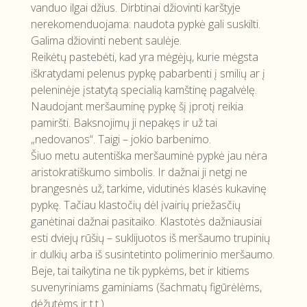
vanduo ilgai džius. Dirbtinai džiovinti karštyje
nerekomenduojama: naudota pypkė gali suskilti.
Galima džiovinti nebent saulėje.
Reikėtų pastebėti, kad yra mėgėjų, kurie mėgsta
iškratydami pelenus pypkę pabarbenti į smilių ar į
peleninėje įstatytą specialią kamštinę pagalvėlę.
Naudojant meršauminę pypkę šį įprotį reikia
pamiršti. Baksnojimų ji nepakęs ir už tai
„nedovanos“. Taigi – jokio barbenimo.
Šiuo metu autentiška meršauminė pypkė jau nėra
aristokratiškumo simbolis. Ir dažnai ji netgi ne
brangesnės už, tarkime, vidutinės klasės kukavinę
pypkę. Tačiau klastočių dėl įvairių priežasčių
ganėtinai dažnai pasitaiko. Klastotės dažniausiai
esti dviejų rūšių – suklijuotos iš meršaumo trupinių
ir dulkių arba iš susintetinto polimerinio meršaumo.
Beje, tai taikytina ne tik pypkėms, bet ir kitiems
suvenyriniams gaminiams (šachmatų figūrėlėms,
dėžutėms ir t.t.).