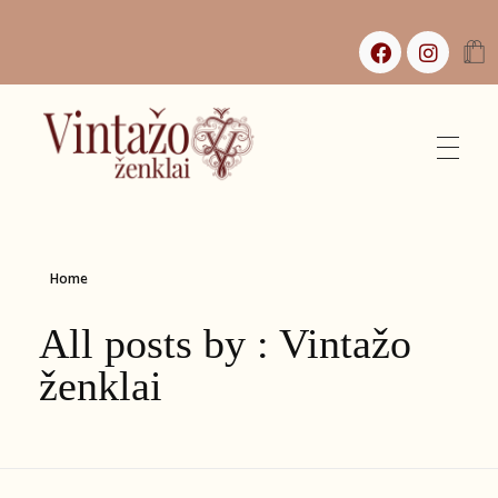
Vintažo Ženklai
Vintažas, istorijos ir jaukūs namai
Home
All posts by : Vintažo
ženklai