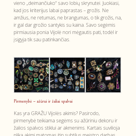
vieno „deimančiuko“ savo lobių skrynutei. Juokiasi,
kad jos kriterijus labai paprastas – grožis. Ne
amžius, ne retumas, ne brangumas, o tik grožis, na,
ir gal dar grožio santykis su kaina. Savo segėmis
pirmiausia ponia Vijolė nori mėgautis pati, todėl ir
įsigyja tik sau patinkančias.
Pirmenybė – ažūrui ir žaliai spalvai
Kas yra GRAŽU Vijolės akimis? Pasirodo,
pirmenybė teikiama segėms su ažūriniu dekoru ir
žalios spalvos stiklui ar akmenims. Kartais suvilioja
plika akimi matomas itin subtilus meistro darbas,