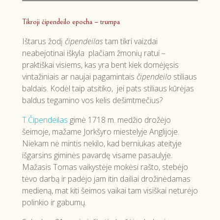
Tikroji čipendeilo epocha – trumpa
Ištarus žodį
čipendeilas
tam tikri vaizdai
neabejotinai iškyla plačiam žmonių ratui –
praktiškai visiems, kas yra bent kiek domėjęsis
vintažiniais ar naujai pagamintais
čipendeilo
stiliaus
baldais. Kodėl taip atsitiko, jei pats stiliaus kūrėjas
baldus tegamino vos kelis dešimtmečius?
T.Čipendeilas
gimė 1718 m. medžio drožėjo
šeimoje, mažame Jorkšyro miestelyje Anglijoje.
Niekam nė mintis nekilo, kad berniukas ateityje
išgarsins giminės pavardę visame pasaulyje.
Mažasis Tomas vaikystėje mokėsi rašto, stebėjo
tėvo darbą ir padėjo jam itin dailiai drožinėdamas
medieną, mat kiti šeimos vaikai tam visiškai neturėjo
polinkio ir gabumų.