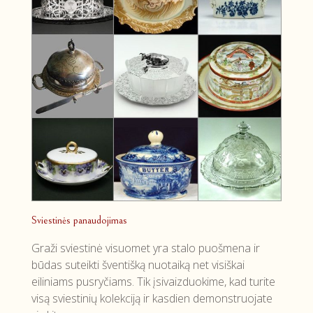
Sviestinės panaudojimas
Graži sviestinė visuomet yra stalo puošmena ir
būdas suteikti šventišką nuotaiką net visiškai
eiliniams pusryčiams. Tik įsivaizduokime, kad turite
visą sviestinių kolekciją ir kasdien demonstruojate