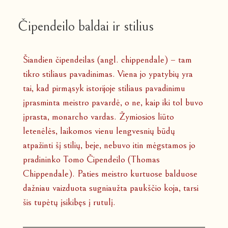
Čipendeilo baldai ir stilius
Šiandien čipendeilas (angl. chippendale) – tam
tikro stiliaus pavadinimas. Viena jo ypatybių yra
tai, kad pirmąsyk istorijoje stiliaus pavadinimu
įprasminta meistro pavardė, o ne, kaip iki tol buvo
įprasta, monarcho vardas. Žymiosios liūto
letenėlės, laikomos vienu lengvesnių būdų
atpažinti šį stilių, beje, nebuvo itin mėgstamos jo
pradininko Tomo Čipendeilo (Thomas
Chippendale). Paties meistro kurtuose balduose
dažniau vaizduota sugniaužta paukščio koja, tarsi
šis tupėtų įsikibęs į rutulį.