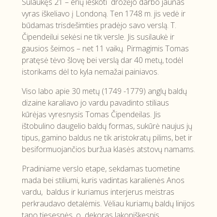
Sulaukęs 21 – erių ieškoti drožėjo darbo jaunas
vyras iškeliavo į Londoną. Ten 1748 m. jis vedė ir
būdamas trisdešimties pradėjo savo verslą. T.
Čipendeilui sekėsi ne tik versle. Jis susilaukė ir
gausios šeimos – net 11 vaikų. Pirmagimis Tomas
pratęsė tėvo šlovę bei verslą dar 40 metų, todėl
istorikams dėl to kyla nemažai painiavos.
Viso labo apie 30 metų (1749 -1779) anglų baldų
dizaine karaliavo jo vardu pavadinto stiliaus
kūrėjas vyresnysis Tomas Čipendeilas. Jis
ištobulino daugelio baldų formas, sukūrė naujus jų
tipus, gamino baldus ne tik aristokratų pilims, bet ir
besiformuojančios buržua klasės atstovų namams.
Pradiniame verslo etape, sekdamas tuometine
mada bei stiliumi, kuris vadintas karalienės Anos
vardu, baldus ir kuriamus interjerus meistras
perkraudavo detalėmis. Vėliau kuriamų baldų linijos
tapo tiesesnės, o dekoras lakoniškesnis.