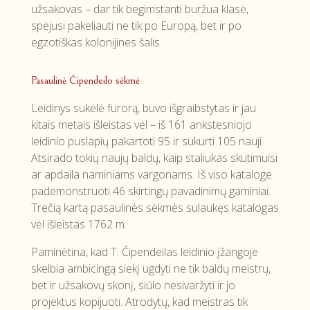
užsakovas – dar tik begimstanti buržua klasė,
spėjusi pakeliauti ne tik po Europą, bet ir po
egzotiškas kolonijines šalis.
Pasaulinė Čipendeilo sėkmė
Leidinys sukėlė furorą, buvo išgraibstytas ir jau
kitais metais išleistas vėl – iš 161 ankstesniojo
leidinio puslapių pakartoti 95 ir sukurti 105 nauji.
Atsirado tokių naujų baldų, kaip staliukas skutimuisi
ar apdaila naminiams vargonams. Iš viso kataloge
pademonstruoti 46 skirtingų pavadinimų gaminiai.
Trečią kartą pasaulinės sėkmės sulaukęs katalogas
vėl išleistas 1762 m.
Paminėtina, kad T. Čipendeilas leidinio įžangoje
skelbia ambicingą siekį ugdyti ne tik baldų meistrų,
bet ir užsakovų skonį, siūlo nesivaržyti ir jo
projektus kopijuoti. Atrodytų, kad meistras tik