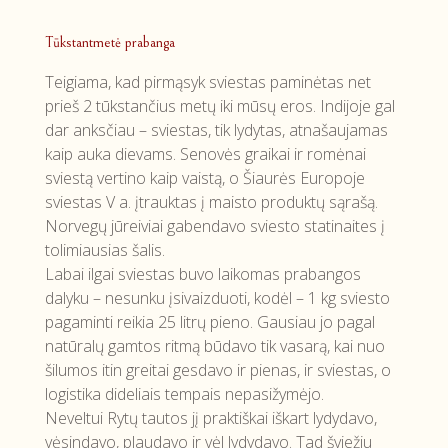
Tūkstantmetė prabanga
Teigiama, kad pirmąsyk sviestas paminėtas net
prieš 2 tūkstančius metų iki mūsų eros. Indijoje gal
dar anksčiau – sviestas, tik lydytas, atnašaujamas
kaip auka dievams. Senovės graikai ir romėnai
sviestą vertino kaip vaistą, o Šiaurės Europoje
sviestas V a. įtrauktas į maisto produktų sąrašą.
Norvegų jūreiviai gabendavo sviesto statinaites į
tolimiausias šalis.
Labai ilgai sviestas buvo laikomas prabangos
dalyku – nesunku įsivaizduoti, kodėl – 1 kg sviesto
pagaminti reikia 25 litrų pieno. Gausiau jo pagal
natūralų gamtos ritmą būdavo tik vasarą, kai nuo
šilumos itin greitai gesdavo ir pienas, ir sviestas, o
logistika dideliais tempais nepasižymėjo.
Neveltui Rytų tautos jį praktiškai iškart lydydavo,
vėsindavo, plaudavo ir vėl lydydavo. Tad šviežiu