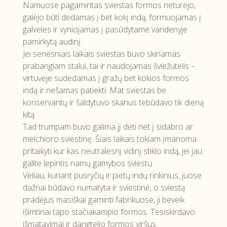
Namuose pagamintas sviestas formos neturėjo,
galėjo būti dedamas į bet kokį indą, formuojamas į
galveles ir vyniojamas į pasūdytame vandenyje
pamirkytą audinį.
Jei senesniais laikais sviestas buvo skiriamas
prabangiam stalui, tai ir naudojamas šviežutėlis –
virtuvėje sudedamas į gražų bet kokios formos
indą ir nešamas patiekti. Mat sviestas be
konservantų ir šaldytuvo skanus tebūdavo tik dieną
kitą.
Tad trumpam buvo galima jį dėti net į sidabro ar
melchioro sviestinę. Šiais laikais tokiam įmanoma
pritaikyti kur kas neutralesnį vidinį stiklo indą, jei jau
galite lepintis namų gamybos sviestu.
Vėliau, kuriant pusryčių ir pietų indų rinkinius, juose
dažnai būdavo numatyta ir sviestinė, o sviestą
pradėjus masiškai gaminti fabrikuose, ji beveik
išimtinai tapo stačiakampio formos. Tesiskirdavo
išmatavimai ir dangtelio formos viršus.