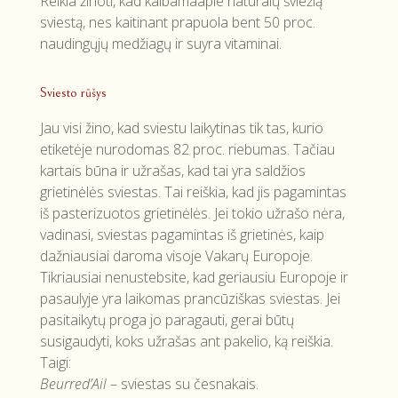
Reikia žinoti, kad kalbamaapie natūralų šviežią
sviestą, nes kaitinant prapuola bent 50 proc.
naudingųjų medžiagų ir suyra vitaminai.
Sviesto rūšys
Jau visi žino, kad sviestu laikytinas tik tas, kurio
etiketėje nurodomas 82 proc. riebumas. Tačiau
kartais būna ir užrašas, kad tai yra saldžios
grietinėlės sviestas. Tai reiškia, kad jis pagamintas
iš pasterizuotos grietinėlės. Jei tokio užrašo nėra,
vadinasi, sviestas pagamintas iš grietinės, kaip
dažniausiai daroma visoje Vakarų Europoje.
Tikriausiai nenustebsite, kad geriausiu Europoje ir
pasaulyje yra laikomas prancūziškas sviestas. Jei
pasitaikytų proga jo paragauti, gerai būtų
susigaudyti, koks užrašas ant pakelio, ką reiškia.
Taigi:
Beurred’Ail
– sviestas su česnakais.