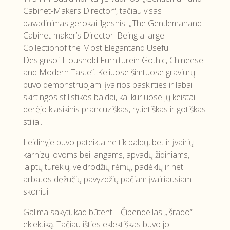
Cabinet-Makers Director“, tačiau visas
pavadinimas gerokai ilgesnis: „The Gentlemanand
Cabinet-maker’s Director. Being a large
Collectionof the Most Elegantand Useful
Designsof Houshold Furniturein Gothic, Chineese
and Modern Taste“. Keliuose šimtuose graviūrų
buvo demonstruojami įvairios paskirties ir labai
skirtingos stilistikos baldai, kai kuriuose jų keistai
derėjo klasikinis prancūziškas, rytietiškas ir gotiškas
stiliai.
Leidinyje buvo pateikta ne tik baldų, bet ir įvairių
karnizų lovoms bei langams, apvadų židiniams,
laiptų turėklų, veidrodžių rėmų, padėklų ir net
arbatos dėžučių pavyzdžių pačiam įvairiausiam
skoniui.
Galima sakyti, kad būtent T.Čipendeilas „išrado“
eklektiką. Tačiau išties eklektiškas buvo jo