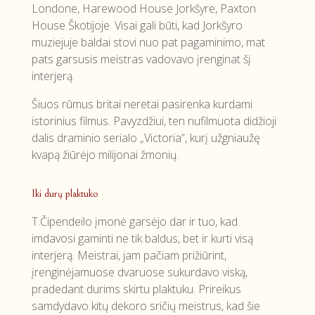
Londone, Harewood House Jorkšyre, Paxton
House Škotijoje. Visai gali būti, kad Jorkšyro
muziejuje baldai stovi nuo pat pagaminimo, mat
pats garsusis meistras vadovavo įrenginat šį
interjerą.
Šiuos rūmus britai neretai pasirenka kurdami
istorinius filmus. Pavyzdžiui, ten nufilmuota didžioji
dalis draminio serialo „Victoria”, kurį užgniaužę
kvapą žiūrėjo milijonai žmonių.
Iki durų plaktuko
T.Čipendeilo įmonė garsėjo dar ir tuo, kad
imdavosi gaminti ne tik baldus, bet ir kurti visą
interjerą. Meistrai, jam pačiam prižiūrint,
įrenginėjamuose dvaruose sukurdavo viską,
pradedant durims skirtu plaktuku. Prireikus
samdydavo kitų dekoro sričių meistrus, kad šie