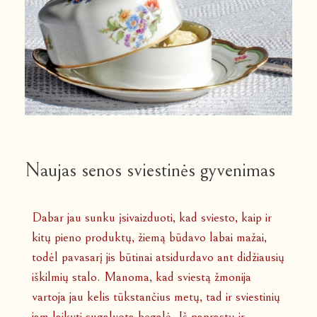
Naujas senos sviestinės gyvenimas
Dabar jau sunku įsivaizduoti, kad sviesto, kaip ir
kitų pieno produktų, žiemą būdavo labai mažai,
todėl pavasarį jis būtinai atsidurdavo ant didžiausių
iškilmių stalo. Manoma, kad sviestą žmonija
vartoja jau kelis tūkstančius metų, tad ir sviestinių
jam laikyti sugalvota begalė. Iš paprastų ir