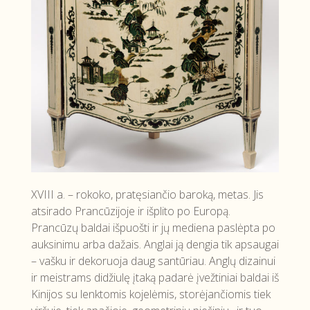
XVIII a. – rokoko, pratęsiančio baroką, metas. Jis
atsirado Prancūzijoje ir išplito po Europą.
Prancūzų baldai išpuošti ir jų mediena paslėpta po
auksinimu arba dažais. Anglai ją dengia tik apsaugai
– vašku ir dekoruoja daug santūriau. Anglų dizainui
ir meistrams didžiulę įtaką padarė įvežtiniai baldai iš
Kinijos su lenktomis kojelėmis, storėjančiomis tiek