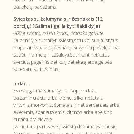
patiekalų, padažams.
Sviestas su žalumynais ir česnakais (12
porcijų) (Galima ilgai laikyti šaldiklyje)
400 g sviesto, ryšelis krapų, česnako galvutė.
Dubenėlyje sumaišyti sviestą,smulkiai supjaustytus
krapus ir išspaustą česnaką. Suvynioti plėvelę arba
sudėti į formelę ir užšaldyti.Sutinkant netikėtus
svečius, pagerins bet kurį patiekalą arba gelbės
sutepant sumuštinius.
Ir dar…
Sviestą galima sumaišyti su sojų padažu,
balzaminiu actu arba kremu, silke, riešutais,
virtomis morkomis, špinatais ir net serbentais arba
avietėmis, spanguolėmis, citrinos arba apelsino
nutarkuota žievele.
Įvairių tautų virtuvėse į sviestą dedama įvairiausių
žalumynų, prieskonių ir vaisų – kardamono, mėtų