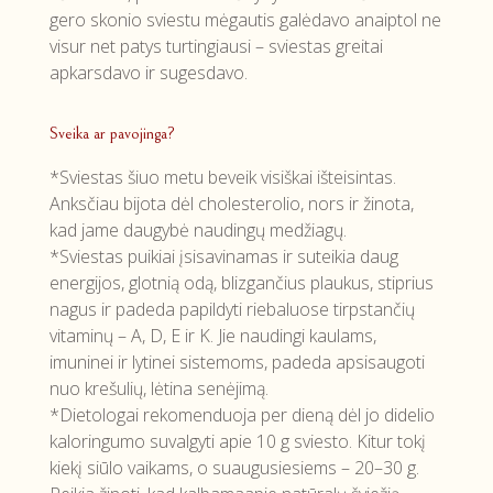
gero skonio sviestu mėgautis galėdavo anaiptol ne
visur net patys turtingiausi – sviestas greitai
apkarsdavo ir sugesdavo.
Sveika ar pavojinga?
*Sviestas šiuo metu beveik visiškai išteisintas.
Anksčiau bijota dėl cholesterolio, nors ir žinota,
kad jame daugybė naudingų medžiagų.
*Sviestas puikiai įsisavinamas ir suteikia daug
energijos, glotnią odą, blizgančius plaukus, stiprius
nagus ir padeda papildyti riebaluose tirpstančių
vitaminų – A, D, E ir K. Jie naudingi kaulams,
imuninei ir lytinei sistemoms, padeda apsisaugoti
nuo krešulių, lėtina senėjimą.
*Dietologai rekomenduoja per dieną dėl jo didelio
kaloringumo suvalgyti apie 10 g sviesto. Kitur tokį
kiekį siūlo vaikams, o suaugusiesiems – 20–30 g.