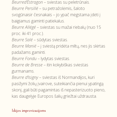
Beurred’Estragon
– sviestas su peletrūnais.
Beurre Persillé
– su petražolėmis, šaloto
svogūnaisir česnakais – jo ypač mėgstama įdėti į
baigiamus gaminti patiekalus.
Beurre Allégé
– sviestas su mažai riebalų (nuo 15
proc. iki 41 proc.).
Beurre Salé
– sūdytas sviestas.
Beurre Manié
– į sviestą pridėta miltų, nes jis skirtas
padažams gaminti.
Beurre Fondu
– lydytas sviestas.
Beurre de Bresse
– itin kokybiškas sviestas
gurmanams.
Beurre d’Isigny
– sviestas iš Normandijos, kuri
pasižymi žolių įvairove, suteikiančia pienui ypatingą
skonį, gali būti pagamintas iš nepasterizuoto pieno,
kas daugelyje Europos šalių griežtai uždrausta.
Idėjos improvizacijoms