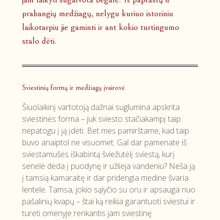
prabangių medžiagų, nelygu kuriuo istoriniu
laikotarpiu jie gaminti ir ant kokio turtingumo
stalo dėti.
Sviestinių formų ir medžiagų įvairovė
Šiuolaikinį vartotoją dažnai suglumina apskrita
sviestinės forma – juk sviesto stačiakampį taip
nepatogu į ją įdėti. Bet mes pamirštame, kad taip
buvo anaiptol ne visuomet. Gal dar pamenate iš
sviestamušės iškabintą šviežutėlį sviestą, kurį
senelė deda į puodynę ir užlieja vandeniu? Neša ją
į tamsią kamaraitę ir dar pridengia medine švaria
lentele. Tamsa, jokio sąlyčio su oru ir apsauga nuo
pašalinių kvapų – štai ką reikia garantuoti sviestui ir
turėti omenyje renkantis jam sviestinę.