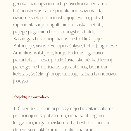
gerokai palengvino darbą savo konkurentams,
tačiau išties jis taip išpopuliarino savo vardą ir
užsiėmė vietą dizaino istorijoje. Be to, pats T.
Čipendeilas ir jo pagalbininkai fiziškai nebūtų
pajėgę pagaminti tokios daugybės baldų.
Katalogas buvo populiarus ne tik Didžiojoje
Britanijoje, visose Europos šalyse, bet ir Jungtinėse
Amerikos Valstijose, kur jo leidimas irgi buvo
pakartotas. Tiesa, pikti liežuviai skelbė, kad leidinį
parengė ne tik oficialusis jo autorius, bet ir dar
keletas „šešėlinių“ projektuotojų, tačiau tai nebuvo
įrodyta.
Projektų nekartodavo
T. Čipendeilo kūriniai pasižymėjo beveik idealiomis
proporcijomis, patvarumu, nepaisant regimo
lengvumo, ir ilgaamžiškumu. Tad estetika puikiai
derėjo su praktiškumu ir funkcionalumu. T.