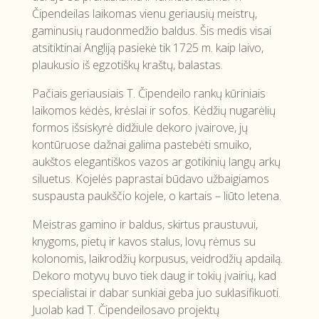
Čipendeilas laikomas vienu geriausių meistrų,
gaminusių raudonmedžio baldus. Šis medis visai
atsitiktinai Angliją pasiekė tik 1725 m. kaip laivo,
plaukusio iš egzotiškų kraštų, balastas.
Pačiais geriausiais T. Čipendeilo rankų kūriniais
laikomos kėdės, krėslai ir sofos. Kėdžių nugarėlių
formos išsiskyrė didžiule dekoro įvairove, jų
kontūruose dažnai galima pastebėti smuiko,
aukštos elegantiškos vazos ar gotikinių langų arkų
siluetus. Kojelės paprastai būdavo užbaigiamos
suspausta paukščio kojele, o kartais – liūto letena.
Meistras gamino ir baldus, skirtus praustuvui,
knygoms, pietų ir kavos stalus, lovų rėmus su
kolonomis, laikrodžių korpusus, veidrodžių apdailą.
Dekoro motyvų buvo tiek daug ir tokių įvairių, kad
specialistai ir dabar sunkiai geba juo suklasifikuoti.
Juolab kad T. Čipendeilosavo projektų