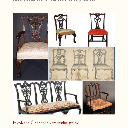
Pavydėtina Čipendeilo verslininko gyslelė