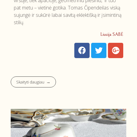
viršuje, tiek apačioje, geometriniu piešiniu, ir tuo
pat metu – vietinė gotika. Tomas Čipendeilas viską
sujungė ir sukūrė labai savitą eklektišką ir įsimintiną
stilių.
Liucija SABĖ
Skaityti daugiau