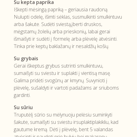
Su kepta paprika
Iškepti mėsingą papriką – geriausia raudoną.
Nulupti odelę, išimti sėklas, susmulkinti smulkintuvu
arba šakute. Sudėti sviestą,įberti druskos,
mėgstamų žolelių arba prieskonių, labai gerai
išmaišyti ir sudėti į formelę arba plėvelę atvėsinti.
Tinka prie keptų baklažanų ir nesaldžių košių.
Su grybais
Gerai iškeptus grybus sutrinti smulkintuvu,
sumaišyti su sviestu ir suplakti į vientisą masę.
Galima pridėti svogūnų ar kmynų. Suvynioti į
plėvelę, sušaldyti ir vartoti padažams ar sriuboms
gardinti.
Su sūriu
Truputėlį sūrio su mėlynuoju pelėsiu suminkyti
šakute, sumaišyti su sviestu irsuplaktiplakikliu, kad
gautume kremą. Dėti į plėvelę, bent 5 valandas
atvėsinti ir naudoti prie bulvių bei makaronų