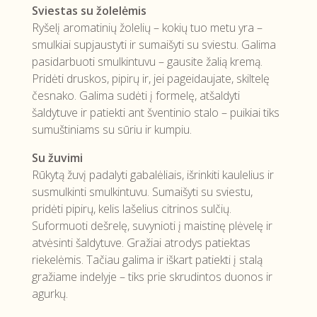
Sviestas su žolelėmis
Ryšelį aromatinių žolelių – kokių tuo metu yra –
smulkiai supjaustyti ir sumaišyti su sviestu. Galima
pasidarbuoti smulkintuvu – gausite žalią kremą.
Pridėti druskos, pipirų ir, jei pageidaujate, skiltelę
česnako. Galima sudėti į formelę, atšaldyti
šaldytuve ir patiekti ant šventinio stalo – puikiai tiks
sumuštiniams su sūriu ir kumpiu.
Su žuvimi
Rūkytą žuvį padalyti gabalėliais, išrinkiti kaulelius ir
susmulkinti smulkintuvu. Sumaišyti su sviestu,
pridėti pipirų, kelis lašelius citrinos sulčių.
Suformuoti dešrelę, suvynioti į maistinę plėvelę ir
atvėsinti šaldytuve. Gražiai atrodys patiektas
riekelėmis. Tačiau galima ir iškart patiekti į stalą
gražiame indelyje – tiks prie skrudintos duonos ir
agurkų.