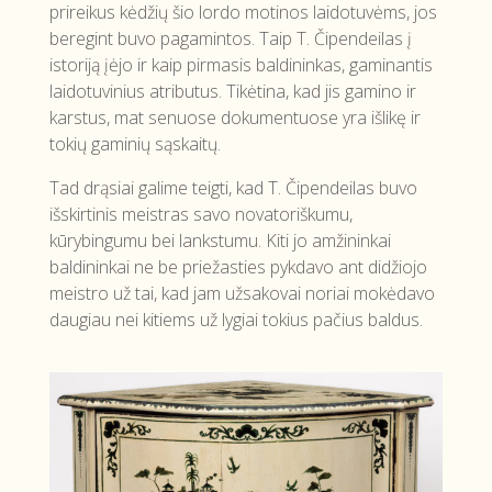
prireikus kėdžių šio lordo motinos laidotuvėms, jos
beregint buvo pagamintos. Taip T. Čipendeilas į
istoriją įėjo ir kaip pirmasis baldininkas, gaminantis
laidotuvinius atributus. Tikėtina, kad jis gamino ir
karstus, mat senuose dokumentuose yra išlikę ir
tokių gaminių sąskaitų.
Tad drąsiai galime teigti, kad T. Čipendeilas buvo
išskirtinis meistras savo novatoriškumu,
kūrybingumu bei lankstumu. Kiti jo amžininkai
baldininkai ne be priežasties pykdavo ant didžiojo
meistro už tai, kad jam užsakovai noriai mokėdavo
daugiau nei kitiems už lygiai tokius pačius baldus.