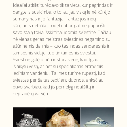
Idealiai atitikti turėdavo tik ta vieta, kur pagrindas ir
dangtelis susikimba, o toliau jau viską lėmė kūrėjo
sumanymas ir jo fantazija. Fantazijos indų
kūrėjams netrūko, todėl dabar galime papuošti
savo stalą tokia išskirtinai įdomia sviestine. Tačiau
nė vienas geras meistras sviestinės negamino su
ažūrinėmis dalimis – kuo tas indas sandaresnis ir
tamsesnis viduje, tuo tinkamesnis sviestui.
Sviestinė galėjo būti ir storasienė, kad ilgiau
išlaikytų vėsą, ar net su specialiomis ertmėmis
lediniam vandeniui. Tai mes turime rūpestį, kad
sviestas per šaltas tepti ant duonos, anksčiau
buvo svarbiau, kad jis pernelyg neatšiltų ir
nepradėtų varvėti.