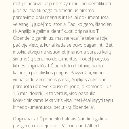
mat jie nebuvo kaip nors žymimi. Tad identifikuoti
juos galima tik pagal tuometinius pirkimo-
pardavimo dokumentus ir tiksliai dokumentuotą
vėlesnę jų judėjimo istoriją. Tad, ko gero, šiandien
tik Anglijoje galima identifikuoti originalius T.
Čipendeilo gaminius, mat neretai jie tebėra toje
pačioje vietoje, kuriai kadaise buvo pagaminti. Bet
ir tokiu atveju ne visuomet įmanoma surasti kelių
šimtmečių senumo dokumentus. Todėl įrodytos
kilmės originalūs T.Čipendeilo dirbtuvių baldai
kainuoja pasakiškus pinigus. Pavyzdžiui, vienut
viena kėdė viename iš garsių Anglijos aukcione
parduota už beveik pusę milijono, o komoda – už
1,5 mln. dolerių. Kita vertus, viso pasaulio
kolekcininkams lieka viltis visai netikėtai įsigyti tegu
ir nedokumentuotą, bet „tikrą čipendeilą“.
Originaliais T.Čipendeilo baldais šiandien galima
pasigėrėti muziejuose – Victoria and Albert