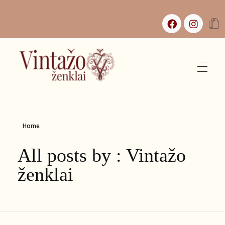
Vintažo Ženklai
Vintažas, istorijos ir jaukūs namai
Home
All posts by : Vintažo
ženklai