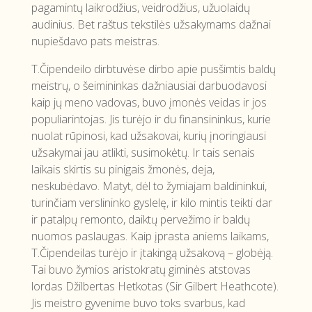
pagamintų laikrodžius, veidrodžius, užuolaidų
audinius. Bet raštus tekstilės užsakymams dažnai
nupiešdavo pats meistras.
T.Čipendeilo dirbtuvėse dirbo apie pusšimtis baldų
meistrų, o šeimininkas dažniausiai darbuodavosi
kaip jų meno vadovas, buvo įmonės veidas ir jos
populiarintojas. Jis turėjo ir du finansininkus, kurie
nuolat rūpinosi, kad užsakovai, kurių įnoringiausi
užsakymai jau atlikti, susimokėtų. Ir tais senais
laikais skirtis su pinigais žmonės, deja,
neskubėdavo. Matyt, dėl to žymiajam baldininkui,
turinčiam verslininko gyslelę, ir kilo mintis teikti dar
ir patalpų remonto, daiktų pervežimo ir baldų
nuomos paslaugas. Kaip įprasta aniems laikams,
T.Čipendeilas turėjo ir įtakingą užsakovą – globėją.
Tai buvo žymios aristokratų giminės atstovas
lordas Džilbertas Hetkotas (Sir Gilbert Heathcote).
Jis meistro gyvenime buvo toks svarbus, kad