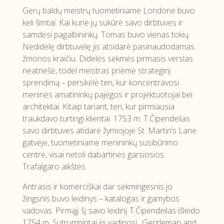
Gerų baldų meistrų tuometiniame Londone buvo
keli šimtai. Kai kurie jų sukūrė savo dirbtuves ir
samdėsi pagalbininkų. Tomas buvo vienas tokių.
Nedidelę dirbtuvėlę jis atsidarė pasinaudodamas
žmonos kraičiu. Didelės sėkmės pirmasis verslas
neatnešė, todėl meistras priėmė strateginį
sprendimą – persikėlė ten, kur koncentravosi
meninės amatininkų pajėgos ir projektuotojai bei
architektai. Kitaip tariant, ten, kur pirmiausia
traukdavo turtingi klientai. 1753 m. T.Čipendeilas
savo dirbtuves atidarė žymiojoje St. Martin’s Lane
gatvėje, tuometiniame menininkų susibūrimo
centre, visai netoli dabartinės garsiosios
Trafalgaro aikštės.
Antrasis ir komerciškai dar sėkmingesnis jo
žingsnis buvo leidinys – katalogas ir gamybos
vadovas. Pirmąjį šį savo leidinį T.Čipendeilas išleido
1754 m. Sutrumpintai jis vadinosi „Gentleman and